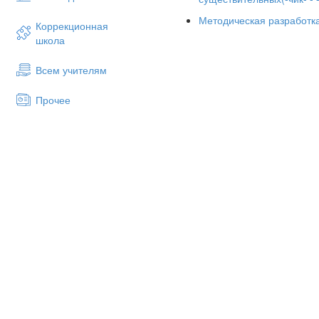
ФИЗМИНУТКА
(Игра на вним
Методическая разработка
Девочки хлопают( по 1 разу 
Коррекционная
неодушевлённое.
школа
Кот, мяч, ворона, дом, карас
Всем учителям
платок
,
красный.
Классификация сущ
Прочее
- Сейчас будем строить второ
часть речи, которая обознач
(варианты ответов детей)
- Сейчас и разберёмся в этом
Я буду называть слова, а вы 
Пёс, петух, корова, кошка 
Кукла, мячик и гармошка - 
Лук, редиска, огурцы - … О
Молоток, топор, щипцы - 
Платье, юбка и рубашка - …
Бак, стакан, кастрюля, чашк