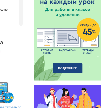
рошую
 помощью
воды.
ает на
ная тетрадь по