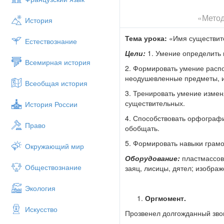
«Метод
История
Тема урока:
«Имя существите
Естествознание
Цели:
1. Умение определить 
Всемирная история
2. Формировать умение расп
неодушевленные предметы, и
Всеобщая история
3. Тренировать умение измен
существительных.
История России
4. Способствовать орфографи
Право
обобщать.
5. Формировать навыки грамо
Окружающий мир
Оборудование:
пластмассов
Обществознание
заяц, лисицы, дятел; изобра
Экология
Оргмомент.
Искусство
Прозвенел долгожданный зво