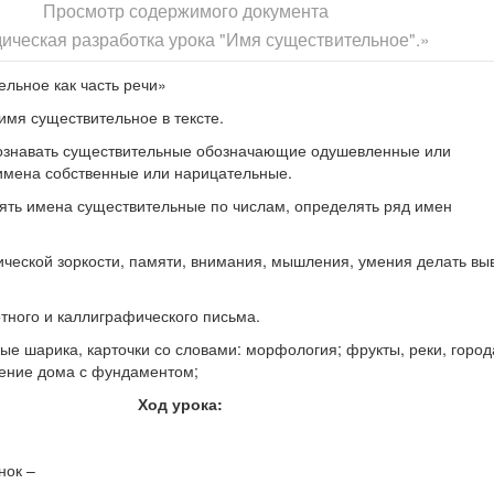
Просмотр содержимого документа
ическая разработка урока "Имя существительное".»
льное как часть речи»
имя существительное в тексте.
ознавать существительные обозначающие одушевленные или
мена собственные или нарицательные.
ять имена существительные по числам, определять ряд имен
ческой зоркости, памяти, внимания, мышления, умения делать вы
тного и каллиграфического письма.
ые шарика, карточки со словами: морфология; фрукты, реки, города
жение дома с фундаментом;
Ход урока:
нок –