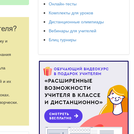
Онлайн-тесты
Комплекты для уроков
Дистанционные олимпиады
теля?
Вебинары для учителей
Блиц турниры
ку и
знания
ала
й и их
оках.
ворчески.