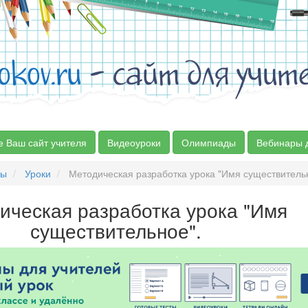
okov.ru
- сайт для учит
е Ваш сайт учителя
Видеоуроки
Олимпиады
Вебинары 
сы
Уроки
Методическая разработка урока "Имя существитель
ическая разработка урока "Имя
существительное".