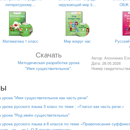
а, одни, называют предмет, другие – их признаки, третьи – действи
литературному...
окружающий мир 3...
ОБЖ 1
о существует. И мы должны сегодня разобраться с этой частью речи
 стране, которая называется МОРФОЛОГИЯ (вывешиваю карточку). 
и вы знаете?....) есть свой дом. И вот сегодня мы будем строить та
Математика 1 класс
Мир вокруг нас
Русский
мент, основание. (показываю рисунок с изображением дома на фун
ВИТЕЛЬНОЕ является фундаментом. (вывешиваю на доску)
Скачать
Автор: Аплоченко Ел
на две группы:
Шофер, ветеран, плакат, катер, маляр, ровесник,
Методическая разработка урока
Дата: 28.05.2026
азки, учительница, пшеница, юноша.
"Имя существительное".
Номер свидетельств
рвую группу? Почему?
лы
рой группе? Почему?
разделить? (слова, отвечающие на вопрос кто? и на вопрос что?;
 урока "Имя существительное как часть речи"
нные)
урока русского языка 3 класс по теме : «Глагол как часть речи.»
 для дома имени существительного (вывешиваю первый этаж)
 урока "Род имён существительных"
а столбика. В левый – одушевлённые существительные, в правый –
 урока русского языка в 6 классе по теме «Правописание суффикс
-щик-,-ек- --ик-), О-Е после шипящих»