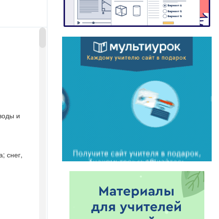
воды и
; снег,