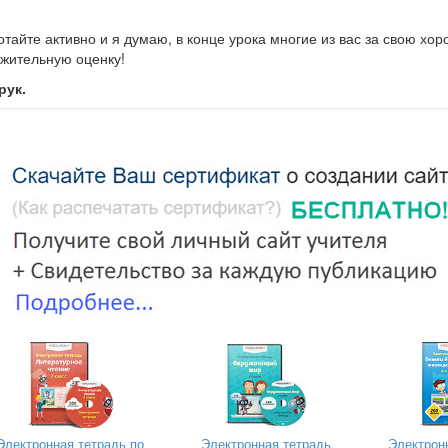
тайте активно и я думаю, в конце урока многие из вас за свою хо
ожительную оценку!
рук.
тмассовые шарики)
аботу в тетради аккуратно, не уставать, разомнём наши пальчики с
олняют гимнастику за учителем).
бота.
ли урока; Словарная работа
ака, голубой.
у? (Голубой – это имя прилагательное.)
ся остальные слова? (Имена существительные.)
бобщим знания об имени существительном и сделаем некоторые вы
й части речи? (Имя существительное – это часть речи, которая отвеч
значает предмет)
Электронная тетрадь по
Электронная тетрадь
Электрон