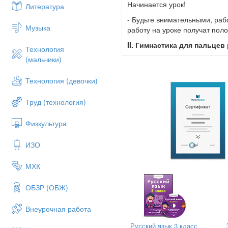
Начинается урок!
Литература
- Будьте внимательными, рабо
Музыка
работу на уроке получат пол
II. Гимнастика для пальцев 
Технология
(мальчики)
(у всех на парте лежат плас
Для того, чтобы выполнять р
Технология (девочки)
пластмассовых шариков. (вып
Запишите число, классная ра
Труд (технология)
Сообщение темы и це
Физкультура
Прочитайте слова.
ИЗО
Снегопад, корова, нефть, соб
- Какое слово лишнее? Почем
МХК
- К какой части речи относят
ОБЗР (ОБЖ)
- Итак, сегодня мы с вами о
- А что вы уже знаете об это
Внеурочная работа
вопросы кто? или что? и обо
Русский язык 3 класс