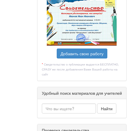
е, а в
Добавить свою работу
а, Марс.
*
Свидетельство о публикации выдается БЕСПЛАТНО,
названия
СРАЗУ же после добавления Вами Вашей работы на
сайт
 Сверкнула
Удобный поиск материалов для учителей
л
Найти
шаем ваши
Проверка свидетельства