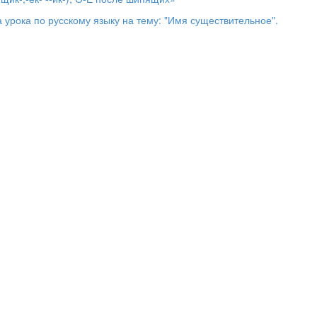
ание: «Хлопок - молчок») выполняем стоя.
 урока по русскому языку на тему: "Имя существительное".
на каждое слово) услышав одушевлённое имя сущ.; мальчики –
ь, окно, лопата, дятел, книга, гусь, доктор,
стучит,
гром, гвоздь,
ествительных
й этаж для дома имени сущ – го. Мы знаем, что имя существительн
ает предмет. А только ли предметы обозначает имя существительно
 вопросе.
должны назвать их одним словом:
- … ЖИВОТНЫЕ
… ИГРУШКИ
ВОЩИ
… ИНСТРУМЕНТЫ
 ОДЕЖДА
а - … ПОСУДА