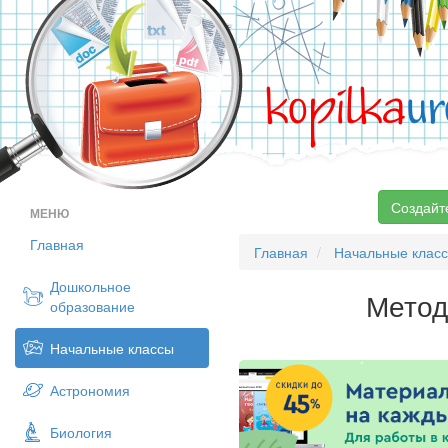
kopilka
ur
Создайт
МЕНЮ
Главная
Главная
Начальные клас
Дошкольное
Метод
образование
Начальные классы
Астрономия
Биология