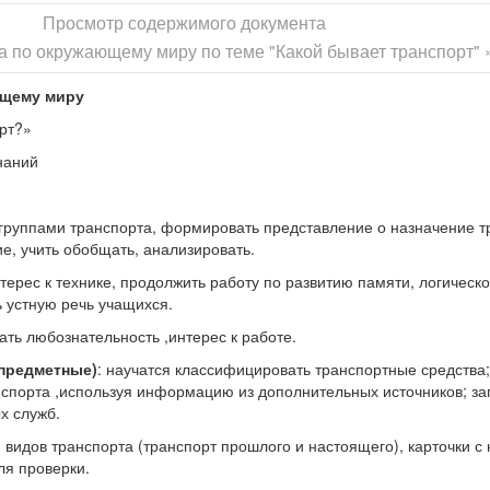
Просмотр содержимого документа
а по окружающему миру по теме "Какой бывает транспорт" 
ом шарике.
ющему миру
ке.
рт?»
наний
 группами транспорта, формировать представление о назначение т
 передвижения?
е, учить обобщать, анализировать.
орить на уроке?(Какой бывает транспорт?)
нтерес к технике, продолжить работу по развитию памяти, логическо
 устную речь учащихся.
ывает транспорт?»
ать любознательность ,интерес к работе.
тавим перед собой?
предметные)
: научатся классифицировать транспортные средства;
 слово «транспорт»?(Транспорт –это средства передвижения предн
нспорта ,используя информацию из дополнительных источников; з
одного места в другой.)
х служб.
» не русское. А откуда оно пришло?
видов транспорта (транспорт прошлого и настоящего), карточки с
транспорт» ввел в русский язык царь Петр I.Когда он составлял в 17
ля проверки.
нных моряков),то назвал транспортами корабли. Царь позаимствов