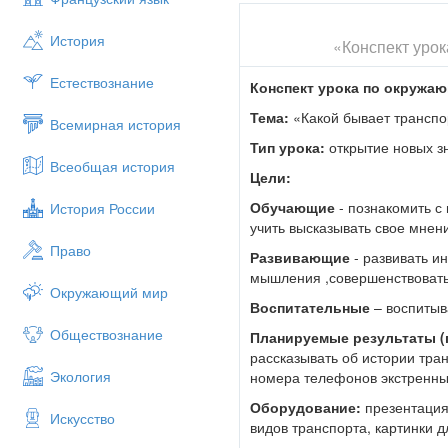
Ехали медведи на велосипеде.
История
«Конспект урок
Аза ними кот задом наперед.
А за ним комарики на воздушн
Естествознание
Конспект урока по окружа
А за ними раки на хромой соба
Тема:
«Какой бывает транспо
Всемирная история
Волки на кобыле.
Тип урока:
открытие новых з
Всеобщая история
Львы в автомобиле.
Цели:
Зайчики в трамвайчике.
Обучающие
- познакомить с
История России
- Что использовали звери для
учить высказывать свое мнени
Право
-Предположите о чем будем гов
Развивающие
- развивать и
мышления ,совершенствовать
Слайд1
(Тема урока: «Какой б
Окружающий мир
Воспитательные
– воспитыв
-Какие учебные задачи мы пос
Обществознание
Планируемые результаты (
-Как вы думаете,что означает
рассказывать об истории тра
перемещения людей, грузов из 
Экология
номера телефонов экстренны
-Оказывается слово «транспорт
Оборудование:
презентация 
Искусство
Сообщение ученика
: Слово «
видов транспорта, картинки д
Морской устав(правила для вое