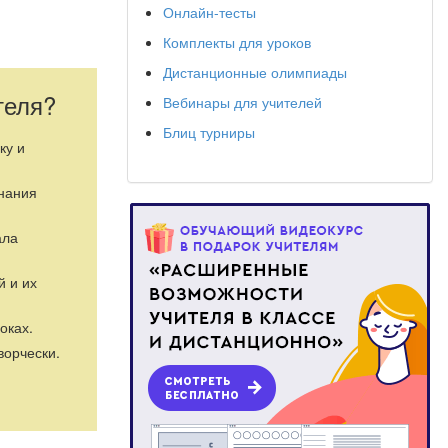
Онлайн-тесты
Комплекты для уроков
Дистанционные олимпиады
нспорта, учить
теля?
Вебинары для учителей
Блиц турниры
о
ку и
знания
рассказывать
ала
 телефонов
й и их
названиями
оках.
ворчески.