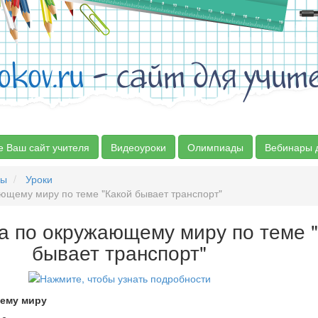
okov.ru
- сайт для учит
е Ваш сайт учителя
Видеоуроки
Олимпиады
Вебинары 
сы
Уроки
ющему миру по теме "Какой бывает транспорт"
ка по окружающему миру по теме 
бывает транспорт"
щему миру