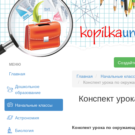
kopilka
ur
Создайт
МЕНЮ
Главная
Главная
Начальные клас
Конспект урока по окружа
Дошкольное
образование
Конспект уро
Начальные классы
Астрономия
Конспект урока по окружаю
Биология