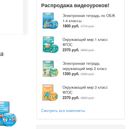
Распродажа видеоуроков!
,
го
Электронная тетрадь по ОБЖ
1-4 классы
1800 руб.
2770 руб.
арища.Умей
Окружающий мир 1 класс
ФГОС
го на
2370 руб.
3650 руб.
Электронная тетрадь
окружающий мир 2 класс
1350 руб.
2080 руб.
Окружающий мир 3 класс
ФГОС
2370 руб.
3650 руб.
Смотреть все комплекты