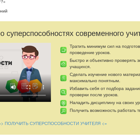
т?»
аний
группами транспорта, формировать представление о назначение тра
 о суперспособностях современного учи
ь обобщать, анализировать.
ерес к технике, продолжить работу по развитию памяти, логическог
Тратить минимум сил на подготов
стную речь учащихся.
проведение уроков.
Быстро и объективно проверять 
ь любознательность,интерес к работе.
учащихся.
редметные)
: научатся классифицировать транспортные средства; 
Сделать изучение нового матери
зуя информацию из дополнительных источников; запомнят номера
максимально понятным.
Избавить себя от подбора задани
идов транспорта (транспорт прошлого и настоящего), карточки с 
проверки после уроков.
я проверки.
Наладить дисциплину на своих ур
Получить возможность работать т
ельности.
=> ПОЛУЧИТЬ СУПЕРСПОСОБНОСТИ УЧИТЕЛЯ <=
льности.
трывок из сказки К.Чуковского «Тараканище»):