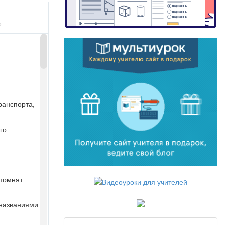
»
ранспорта,
го
азначенных для
апомнят
 названиями
20 году
ал это слово