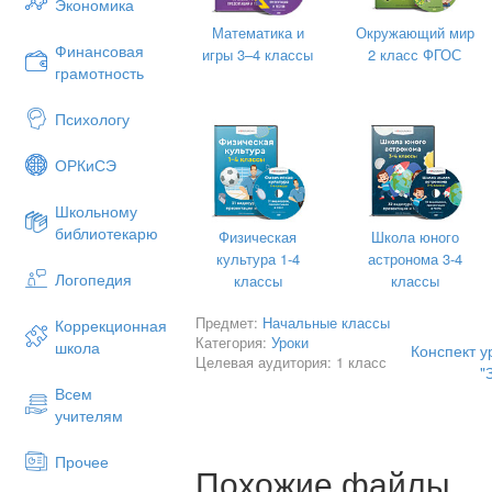
Экономика
Прозвенел звонок
Математика и
Окружающий мир
Финансовая
игры 3–4 классы
2 класс ФГОС
Начался урок
грамотность
Ставим ушки на макушки
Психологу
Слушаем внимательно
Ни минуты не теряем
ОРКиСЭ
И друг другу помогаем.
Школьному
Ученики:
библиотекарю
Физическая
Школа юного
Каждый день всегда везде-
культура 1-4
астронома 3-4
Логопедия
классы
классы
На занятиях, в игре,
Предмет:
Начальные классы
Смело четко, говорим
Коррекционная
Категория:
Уроки
школа
Конспект у
И тихонечко сидим.
Целевая аудитория: 1 класс
"
Учитель:
Всем
учителям
Для успешной работы нам надо вспом
Ученик
Прочее
Похожие файлы
На уроке нужно говорить по – о