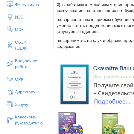
2)
вырабатывать механизм чтения прям
Физкультура
«озвучивание» составляющих его букв
ИЗО
-совершенствовать приемы обучения 
умение читать предложения как относ
МХК
структурные единицы;
-воспринимать на слух и образно пред
ОБЗР
содержание;
(ОБЖ)
3)
воспитывать культуру учебного труда
Внеурочная
отношение к окружающему миру.
работа
Оборудование:
таблицы, цветные фи
таблица букв, учебник.
ОРК
Директору
Содержание урока
Завучу
Формирование УУ
Учитель :
Классному
руководителю
- Ребята, посмотрите на наших гостей
-А теперь посмотрите все на меня и п