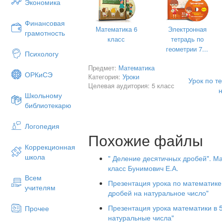
Экономика
— Сколько тракторов погрузили?
Финансовая
— Что можем узнать? (Массу трех трак
Математика 6
Электронная
грамотность
класс
тетрадь по
— Что сказано про массу трех трактор
геометрии 7...
Психологу
— Что можем теперь узнать? (Массу с
Предмет:
Математика
— Как узнать массу одних аэросаней?
ОРКиСЭ
Категория:
Уроки
Урок по т
Целевая аудитория: 5 класс
— Запишите решение задачи.
Школьному
1) 1,2 ∙ 3 = 3,6 (т) — масса трех тракто
библиотекарю
2) 3,6 + 2 = 5,6 (т) — масса семи аэро
Логопедия
3) 5,6 : 7 = 0,8 (т) — масса одних аэро
Похожие файлы
V. Повторение изученного материала
Коррекционная
школа
" Деление десятичных дробей". М
№№ учебника
класс Бунимович Е.А.
— Что нужно сделать перед началом р
Всем
Презентация урока по математике
учителям
дробей на натуральное число"
Презентация урока математики в 
Прочее
натуральные числа"