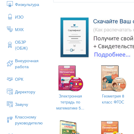
— Решив следующие примеры и расп
Физкультура
вы прочитаете название страны, в кот
ИЗО
МХК
Да, это страна Италия.
III. Определение темы урока
ОБЗР
(ОБЖ)
— Исходя из выполненных заданий, по
IV. Работа по теме урока
Внеурочная
работа
1. Работа по статье учебника.
— Прочитайте статью учебника и приго
ОРК
2. С. 210, № 1340 (работа в паре с п
Директору
Электронная
Геометрия 8
тетрадь по
класс ФГОС
Завучу
математике 5...
Классному
руководителю
3. №№ учебника
— Какова масса одного трактора?