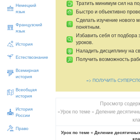
Тратить минимум сил на по
Немецкий
Быстро и объективно пров
язык
Сделать изучение нового 
Французский
понятным.
язык
Избавить себя от подбора 
уроков.
История
Наладить дисциплину на св
Естествознание
Получить возможность рабо
Всемирная
история
=> ПОЛУЧИТЬ СУПЕРСП
Всеобщая
история
Просмотр содер
История
«Урок по теме « Деление десятичн
России
кл
Право
Урок по теме « Деление десятичных
кл