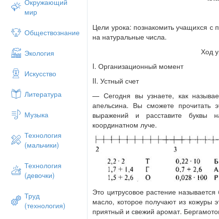
Окружающий
мир
Цели урока: познакомить учащихся с 
Обществознание
на натуральные числа.
Ход у
Экология
I. Организационный момент
Искусство
II. Устный счет
Литература
— Сегодня вы узнаете, как называ
апельсина. Вы сможете прочитать э
Музыка
выражений и расставите буквы н
координатном луче.
Технология
(мальчики)
Технология
(девочки)
Это цитрусовое растение называется 
Труд
масло, которое получают из кожуры эт
(технология)
приятный и свежий аромат. Бергамот