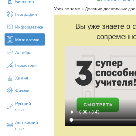
Биология
Урок по теме « Деление десятичных дро
География
Вы уже знаете о 
Информатика
современно
Математика
Алгебра
Геометрия
Химия
Физика
Русский
язык
Английский
язык