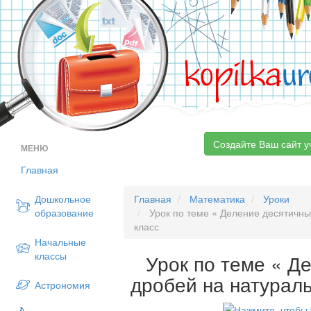
kopilka
ur
Создайте Ваш сайт у
МЕНЮ
Главная
Дошкольное
Главная
Математика
Уроки
образование
Урок по теме « Деление десятичны
класс
Начальные
классы
Урок по теме « Д
дробей на натураль
Астрономия