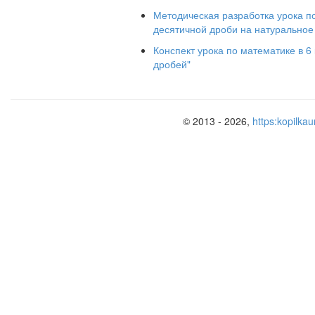
Методическая разработка урока п
десятичной дроби на натуральное
Конспект урока по математике в 6
дробей"
VI. Самостоятельная работа
© 2013 - 2026,
https:kopilkau
VII. Рефлексия
— Расскажите об алгоритме выполн
натуральное число.
Итоги урока
Выставление оценок
Домашнее задание