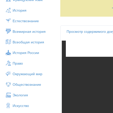
действий;
развивать интерес к пред
История
Естествознание
воспитывать графическую
воспитывать познаватель
Просмотр содержимого доку
Всемирная история
Всеобщая история
Тип урока: формирование умен
Оборудование и литература:
История России
Алгебра 7 класс. Учебни
«Просвещение», 2009-201
Право
Алгебра 7 класс. Самост
Волгоград «Учитель».
Окружающий мир
Справочник по элементар
Алгебра. Поурочные план
Обществознание
Раздаточный материал с 
Раздаточный материал «
Экология
Чистые листы, карандаши
Прямоугольник из бумаги 
Искусство
Компьютер, мультимедийн