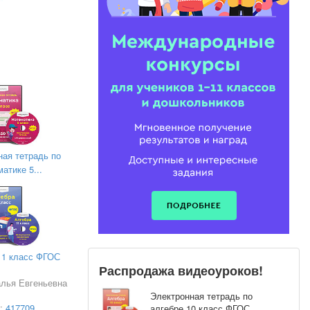
ная тетрадь по
атике 5...
11 класс ФГОС
Распродажа видеоуроков!
алья Евгеньевна
Электронная тетрадь по
а:
417709
алгебре 10 класс ФГОС