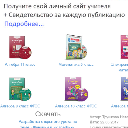
Алгебра 11 класc
Математика 5 класс
Электрон
матем
Алгебра 8 класс ФГОС
Алгебра 10 класс ФГОС
Алгебра 
Скачать
Автор: Трушкова Нат
Разработка открытого урока по
Дата: 22.05.2017
теме «Функции и их графики.
Номер свидетельств