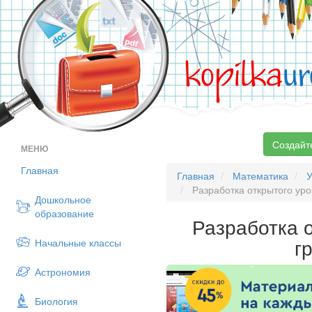
kopilka
ur
Создайт
МЕНЮ
Главная
Главная
Математика
У
Разработка открытого уро
Дошкольное
образование
Разработка о
г
Начальные классы
Астрономия
Биология