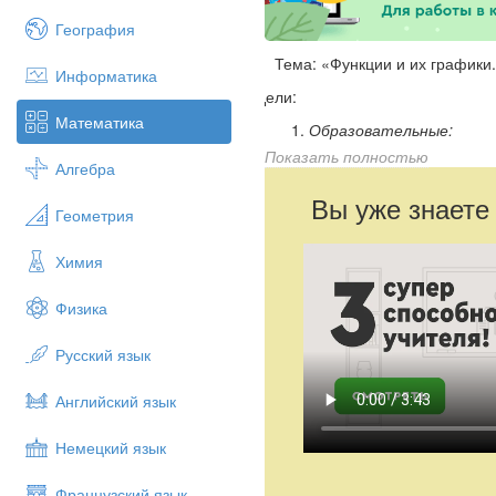
География
Тема: «Функции и их графики
Информатика
Цели:
Математика
Образовательные:
Показать полностью
обобщить и систематизи
Алгебра
а) определение функции;
Вы уже знаете
Геометрия
б) вычисление значений функци
Химия
в) определение графика функци
г) определение прямой пропорц
Физика
д) определение линейной функц
Русский язык
проверить степень усвое
Развивающие:
Английский язык
совершенствовать умени
Немецкий язык
функции;
развивать навыки самост
Французский язык
развивать логическое м