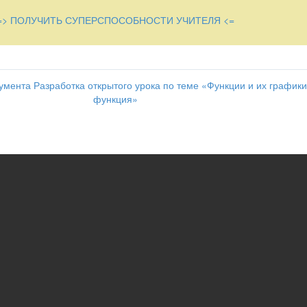
=> ПОЛУЧИТЬ СУПЕРСПОСОБНОСТИ УЧИТЕЛЯ <=
мету.
 культуру учащихся;
ную активность; воспитывать сознательное отношение к учению.
мента Разработка открытого урока по теме «Функции и их графики
функция»
ий и навыков.
к для общеобразовательных учреждений под редакцией С.А. Теляко
3 г.
оятельные разноуровневые работы. Составители Т.Л. Афанасьева, 
ной физике. Н.И. Кошкин, М.Г. Ширкевич. Москва «Наука».
ы 7 класс по учебнику Ю.Н. Макарычева и др. Волгоград «Учитель»
текстом самостоятельной работы.
Лист контроля».
, линейки.
(этапы урока).
ый проектор, экран, слайды.