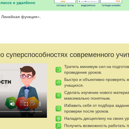
. Линейная функция».
ровать изученный материал:
 о суперспособностях современного учи
и по формуле;
Тратить минимум сил на подготов
и;
проведение уроков.
иональности и её графика;
Быстро и объективно проверять 
учащихся.
ии и её графика.
Сделать изучение нового матери
ния учащимися изученного материала в ходе самостоятельной раб
максимально понятным.
Избавить себя от подбора задани
проверки после уроков.
я учащихся в построении графиков прямой пропорциональности и
Наладить дисциплину на своих ур
оятельной работы;
Получить возможность работать т
ышление, математическую речь учащихся в ходе обоснований выпо