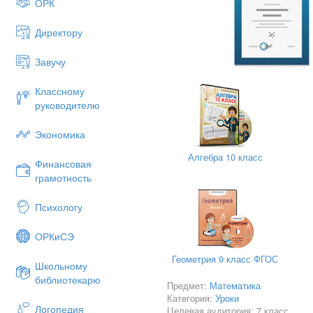
ОРК
Директору
Завучу
Классному
руководителю
Экономика
Алгебра 10 класс
Финансовая
грамотность
Психологу
ОРКиСЭ
Геометрия 9 класс ФГОС
Школьному
библиотекарю
Предмет:
Математика
Категория:
Уроки
Логопедия
Целевая аудитория: 7 класс