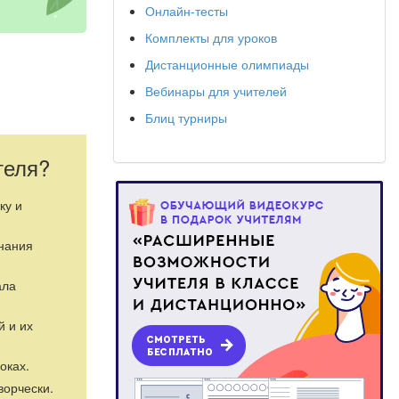
Онлайн-тесты
Комплекты для уроков
Дистанционные олимпиады
Вебинары для учителей
Блиц турниры
теля?
ку и
знания
ала
оты.
й и их
 линейной
оках.
ворчески.
лняемых