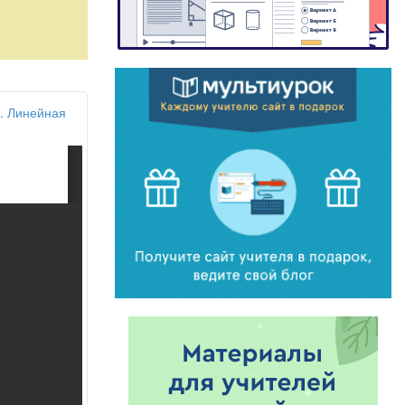
. Линейная
вского. Москва
Л.А. Топилина.
.