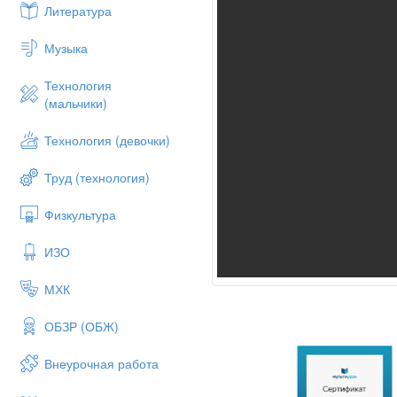
Литература
Музыка
Технология
(мальчики)
Технология (девочки)
Труд (технология)
Физкультура
ИЗО
МХК
ОБЗР (ОБЖ)
Внеурочная работа