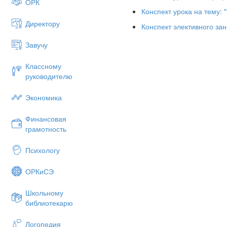
На «3» ______ 
ОРК
Конспект урока на тему:
На «2 » ________
Директору
Конспект элективного за
А это значит, что над решение
вас новое задание – задание н
Завучу
Дома повторить §23(п.2,п.3) и 
Классному
Работа нашей «Редакции» заве
руководителю
неравенства, отвечали на вопр
вестник».
Экономика
За работу на занятии получили
Финансовая
Спасибо вам за работу на заня
грамотность
Психологу
ОРКиСЭ
Школьному
библиотекарю
Логопедия