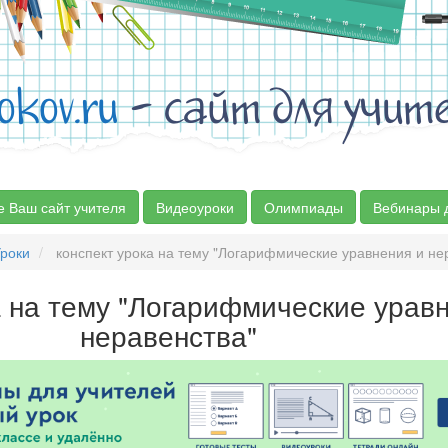
okov.ru
- сайт для учит
е Ваш сайт учителя
Видеоуроки
Олимпиады
Вебинары 
роки
конспект урока на тему "Логарифмические уравнения и не
а на тему "Логарифмические урав
неравенства"