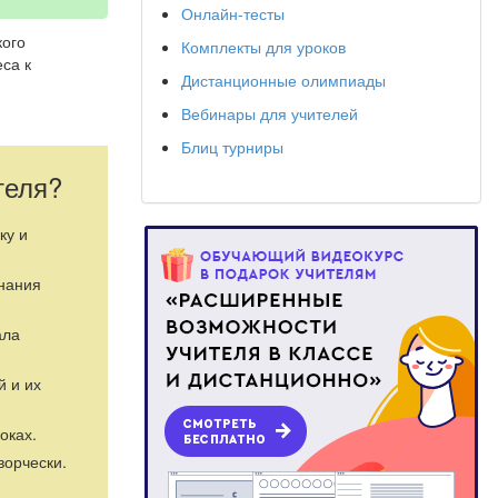
Онлайн-тесты
кого
Комплекты для уроков
са к
Дистанционные олимпиады
Вебинары для учителей
Блиц турниры
теля?
ку и
знания
ала
а», на
й и их
а логарифмов,
ин день
оках.
лены редакции,
ворчески.
рки домашнего