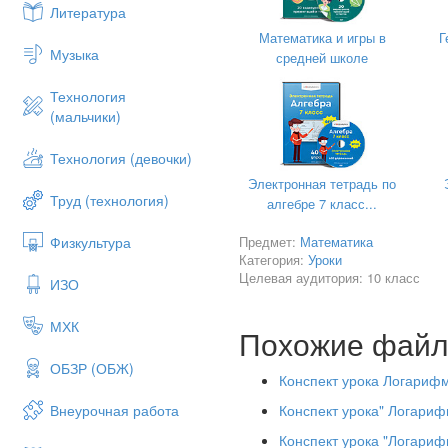
Литература
7. Назовите основные свой
Математика и игры в
Г
8. Какое уравнение назыв
Музыка
средней школе
9. Дайте определение лог
Технология
10. Какое неравенство на
(мальчики)
Итак, одна заметка у нас уж
Технология (девочки)
Наша работа продолжается. С
Электронная тетрадь по
Труд (технология)
Следующий этап нашей рабо
алгебре 7 класс...
сталкиваться с выбором, в
Предмет:
Математика
Физкультура
Аналитический отдел, собер
Категория:
Уроки
вариантам.
Целевая аудитория: 10 класс
ИЗО
Ответить на это письмо нам п
МХК
В нашу газету о логарифмичес
Похожие фай
Корреспондентское расследова
ОБЗР (ОБЖ)
Конспект урока Логарифм
С тестом справились на «5 » 
Конспект урока" Логариф
Внеурочная работа
На «4 » ______
Конспект урока "Логариф