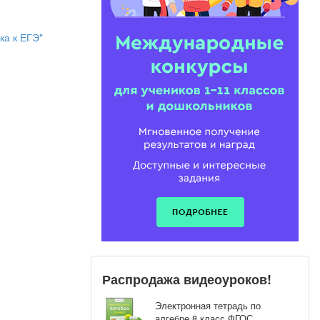
ка к ЕГЭ"
 И впереди у
внения и
тематический
Распродажа видеоуроков!
Электронная тетрадь по
алгебре 8 класс ФГОС