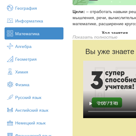
География
Цели:
– отработать навыки ре
мышления, речи, вычислительн
Информатика
математике, расширение круго
Ход занятия.
Математика
Показать полностью
Организационный момен
Алгебра
Проверка домашнего зад
Вы уже знаете
Фронтальный опрос.
Геометрия
Решение логарифмически
Решение логарифмически
Химия
Тестирование.
Историческая справка о 
Подведение итогов занят
Физика
Организационный момен
Русский язык
Здравствуйте, садитесь! Сегод
котором мы будемсовершенство
Английский язык
а так же свойства логарифмич
работы редакции газеты «Матем
Немецкий язык
корреспонденты.
Французский язык
Работу наша редакция начнет с