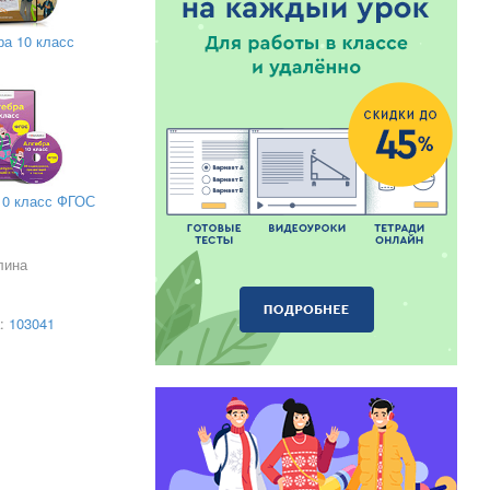
ра 10 класс
10 класс ФГОС
ся
стирование.
лина
ку по
а:
103041