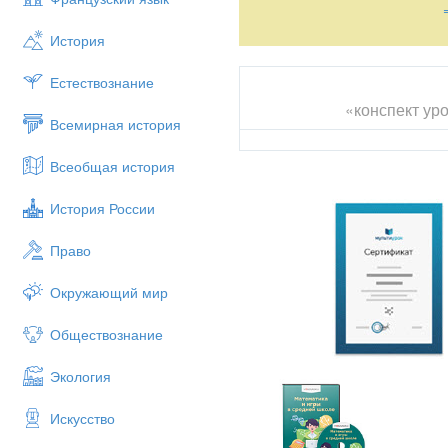
задания.
История
В каждой редакции есть свои
Ваш стол будет представлять 
Естествознание
Ответственным секретарем буд
«конспект ур
Всемирная история
Работа в редакции требует быс
Итогом нашей работы сегодня 
Всеобщая история
корреспонденция ждет вас.
История России
Одна из рубрик нашей газеты 
корреспонденты, а вот статью 
Право
Фронтальный опрос.
1. От любого ли числа мож
Окружающий мир
Какое число может стоят
Обществознание
3. Функция y=log0,8 x явл
Экология
4. Какие значения может 
5. Можно ли перейти от од
Искусство
6. Какие логарифмы назыв