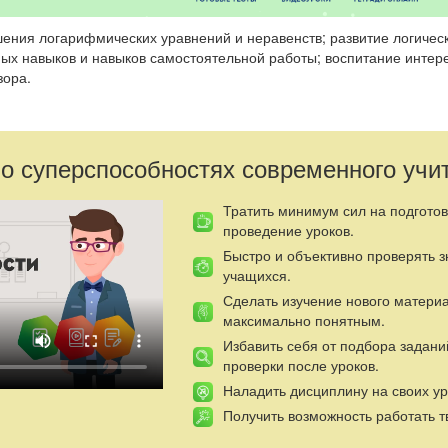
шения логарифмических уравнений и неравенств; развитие логичес
ых навыков и навыков самостоятельной работы; воспитание интере
зора.
т.
ания.
 о суперспособностях современного учи
х уравнений.
Тратить минимум сил на подготов
х неравенств.
проведение уроков.
Быстро и объективно проверять 
возникновении логарифмов.
учащихся.
ия. Задание на дом.
Сделать изучение нового матери
т
.
максимально понятным.
ня тема нашего занятия «Логарифмические уравнения и неравенств
Избавить себя от подбора задани
вать знания, умения и навыки по данной теме, используя свойств
проверки после уроков.
еской функции. А пройдет наше занятие в форме деловой игры «Од
Наладить дисциплину на своих ур
атический вестник»». Я буду в роли главного редактора, а вы – ч
Получить возможность работать т
 проверки уровня вашей подготовки по данной теме, т.е. с прове