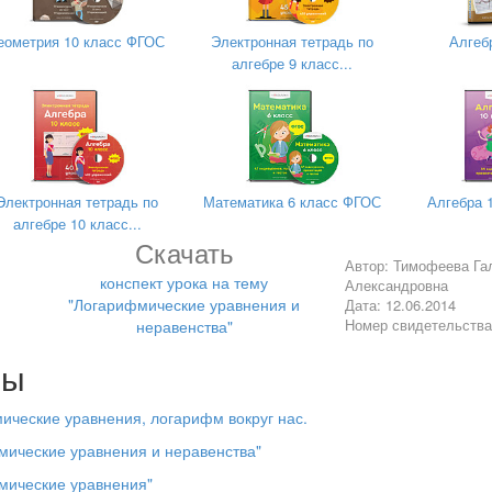
ства логарифмов.
еометрия 10 класс ФГОС
Электронная тетрадь по
Алгеб
ают логарифмическим?
алгебре 9 класс...
арифма.
зывают логарифмическим?
е готова.
лово аналитическому отделу.
Электронная тетрадь по
Математика 6 класс ФГОС
Алгебра 
ты – корреспондентское расследование. В жизни часто приходит
алгебре 10 класс...
от и вам нужно найти верное решение на поставленные задачи. Те
Скачать
Автор: Тимофеева Га
ите тексты тестов и результаты тестирования. Проведите сортиров
конспект урока на тему
Александровна
"Логарифмические уравнения и
Дата: 12.06.2014
Номер свидетельств
неравенства"
оможет корреспондентка информационного отдела ___ .
кой линейке подготовила статью корреспондент ____.
лы
ние показало следующие результаты.
ические уравнения, логарифм вокруг нас.
______ человек
мические уравнения и неравенства"
 человек
мические уравнения"