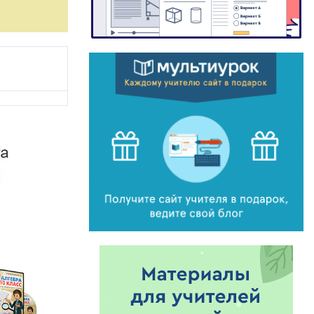
.
ми.
чают все