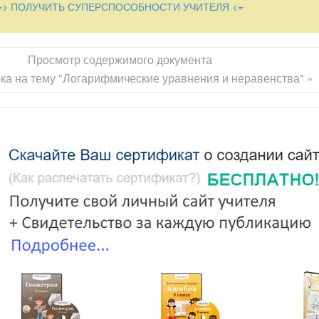
=> ПОЛУЧИТЬ СУПЕРСПОСОБНОСТИ УЧИТЕЛЯ <=
 отделы, будут они и у нас.
отдел писем, ваш – информационный отдел, а ваш – аналитический
Просмотр содержимого документа
ет ….
ока на тему "Логарифмические уравнения и неравенства" »
трой реакции на события дня, поэтому постарайтесь быть активны
будет выпуск газеты «Математический вестник». Начнем работу,
«Математический калейдоскоп». На вопросы наших читателей отве
в газету готовит из отдела писем корреспондент ____ .
но найти логарифм?
ь в основании логарифма?
яется возрастающей или убывающей?
принимать логарифмическая функция?
ного основания логарифма к другому? Как это сделать?
ают десятичными, натуральными?