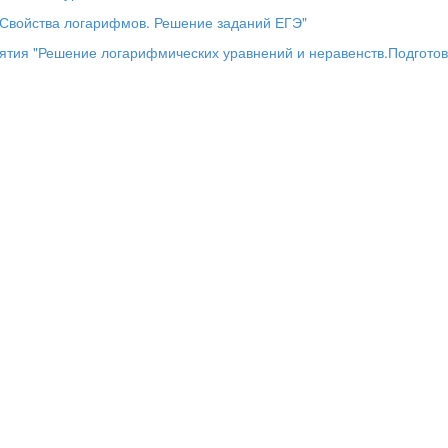
человек
 "Свойства логарифмов. Решение заданий ЕГЭ"
 человек.
нятия "Решение логарифмических уравнений и неравенств.Подготов
м логарифмических уравнений и неравенств нужно поработать еще.
а дом.
решить № 5.32(7,8) и № 5.35(11,12).
ршена. В ходе работы мы не только решали логарифмические ура
осы, вспоминали свойства логарифмов, но и выпустили газету «Ма
 оценки:
тии.