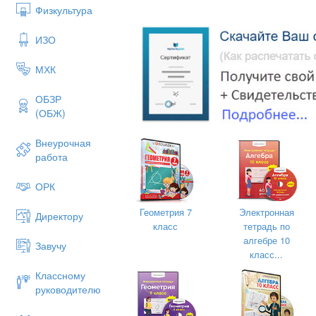
Физкультура
№
5 Реши задачу.
ИЗО
Ученики полили в школьном саду
МХК
20 деревьев. После этого им оста
яблонь и 10 слив.
ОБЗР
Сколько всего деревьев в саду?
(ОБЖ)
Вариант – 1
Внеурочная
№
1 Вычисли, записывая решение
работа
43 + 21 = 87 – 45 =
ОРК
54 + 38 = 62 – 39 =
Геометрия 7
Электронная
Директору
З8 + 42 = 90 – 16 =
класс
тетрадь по
алгебре 10
Завучу
класс...
98 – 72 + 17 =
Классному
62 – (7 + 35) =
руководителю