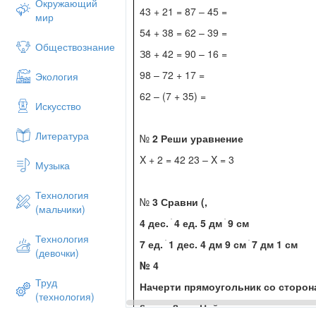
Окружающий
43 + 21 = 87 – 45 =
мир
54 + 38 = 62 – 39 =
Обществознание
З8 + 42 = 90 – 16 =
98 – 72 + 17 =
Экология
62 – (7 + 35) =
Искусство
Литература
№
2 Реши уравнение
Χ + 2 = 42 23 – Χ = 3
Музыка
Технология
№
3 Сравни
(,
(мальчики)
4 дес. ׄ 4 ед. 5 дм ׄ 9 см
Технология
7 ед. ׄ 1 дес. 4 дм 9 см ׄ 7 дм 1 см
(девочки)
№
4
Труд
Начерти прямоугольник со сторон
(технология)
6 см и 2 см. Найди его периметр.