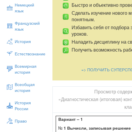
Быстро и объективно пров
Немецкий
язык
Сделать изучение нового 
понятным.
Французский
Избавить себя от подбора 
язык
уроков.
Наладить дисциплину на св
История
Получить возможность рабо
Естествознание
Всемирная
=> ПОЛУЧИТЬ СУПЕРСП
история
Всеобщая
история
Просмотр содер
«Диагностическая (итоговая) кон
История
кла
России
Вариант – 1
Право
№
1 Вычисли, записывая решение