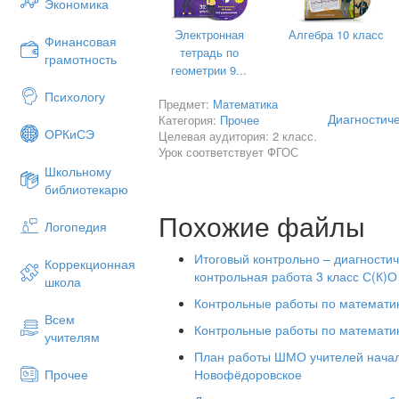
Экономика
№
2 Реши уравнение
Электронная
Алгебра 10 класс
Χ + 2 = 42 23 – Χ = 3
Финансовая
тетрадь по
грамотность
геометрии 9...
№
3 Сравни
(,
Психологу
Предмет:
Математика
4 дес. ׄ 4 ед. 5 дм ׄ 9 см
Диагностиче
Категория:
Прочее
ОРКиСЭ
Целевая аудитория: 2 класс.
7 ед. ׄ 1 дес. 4 дм 9 см ׄ 7 дм 1 см
Урок соответствует ФГОС
№
4
Школьному
библиотекарю
Начерти прямоугольник со сторон
Похожие файлы
6 см и 2 см. Найди его периметр.
Логопедия
Итоговый контрольно – диагностич
Коррекционная
контрольная работа 3 класс С(К)О 
№
5 Реши задачу.
школа
Контрольные работы по математик
Ученики полили в школьном саду
Всем
Контрольные работы по математике
20 деревьев. После этого им оста
учителям
яблонь и 10 слив.
План работы ШМО учителей нача
Новофёдоровское
Прочее
Сколько всего деревьев в саду?