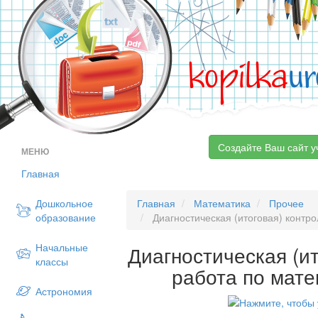
kopilka
ur
Создайте Ваш сайт у
МЕНЮ
Главная
Дошкольное
Главная
Математика
Прочее
образование
Диагностическая (итоговая) контро
Начальные
Диагностическая (и
классы
работа по мате
Астрономия