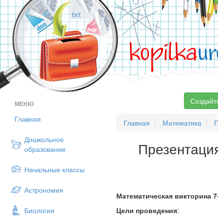
kopilka
ur
Создайт
МЕНЮ
Главная
Главная
Математика
П
Дошкольное
Презентация
образование
Начальные классы
Астрономия
Математическая викторина 7
Биология
Цели проведения
: