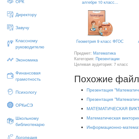
ОРК
алгебре 10 класс...
Разминка
Две монашки пошли в церковь и
скоростью.
1. На черно-белой фотогр
Директору
в 3 раза. Какой процент с
60
Завучу
2. Книга стоит 20 рублей и 
8а
3. Сумма каких двух натур
Классному
Яйцо всмятку варится 3 минуты
Геометрия 9 класс ФГОС
руководителю
3 минуты
Предмет:
Математика
Категория:
Презентации
8б
Экономика
Целевая аудитория: 7 класс
У отца 6 сыновей. Каждый сын 
Финансовая
Похожие фай
7
грамотность
8в
Презентация "Математиче
Психологу
Врач прописал больному 3 пилю
Презентация "Математич
времени больному хватит этих
ОРКиСЭ
МАТЕМАТИЧЕСКАЯ ВИК
На 1 час
Математическая викторин
Школьному
8а
библиотекарю
Информационно-математи
0:а
Логопедия