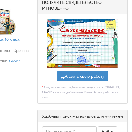
ПОЛУЧИТЕ СВИДЕТЕЛЬСТВО
одинаковой
МГНОВЕННО
увеличили
ра 10 класс
аталья Юрьевна
ства:
192911
Добавить свою работу
*
Свидетельство о публикации выдается БЕСПЛАТНО,
лько по
СРАЗУ же после добавления Вами Вашей работы на
сайт
Удобный поиск материалов для учителей
Найти