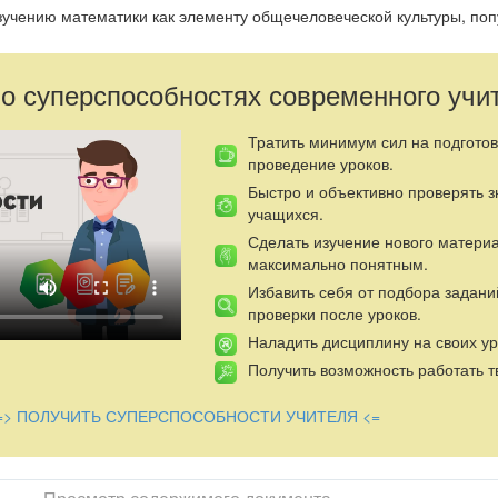
зучению математики как элементу общечеловеческой культуры, по
реди учащихся посредством занимательных задач для развития по
 умения использовать полученные на уроках знания во внеклассн
 о суперспособностях современного учи
ию каждого учащегося к творческому поиску и размышлениям, рас
 развитию кругозора учащихся, математической речи и грамотности
Тратить минимум сил на подготов
ществе, навыков общения и совместной деятельности.
проведение уроков.
ия
:
Быстро и объективно проверять 
учащихся.
ущего.
нка.
Сделать изучение нового матери
боте с командой.
максимально понятным.
Избавить себя от подбора задани
проверки после уроков.
Наладить дисциплину на своих ур
Получить возможность работать т
его
=> ПОЛУЧИТЬ СУПЕРСПОСОБНОСТИ УЧИТЕЛЯ <=
 команд