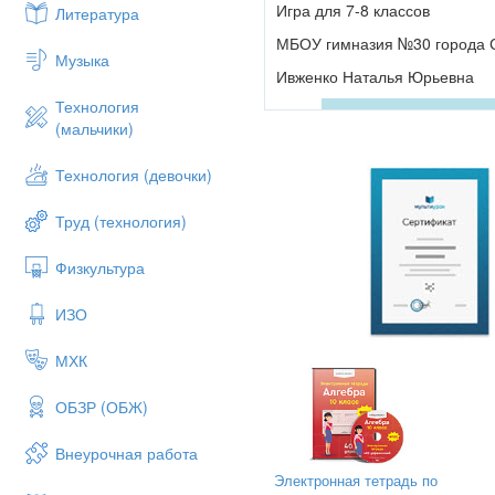
Диаметр
Игра для 7-8 классов
Литература
8б
МБОУ гимназия №30 города 
Музыка
Крышка стола имеет четыре угл
Ивженко Наталья Юрьевна
Технология
5
(мальчики)
8в
Технология (девочки)
На озере росли лилии. Каждый 
половина озера?
Труд (технология)
На 19 день
8а
Физкультура
Кто тяжелее? Первый людоед, ко
ИЗО
съел первого?
Одинаково
МХК
8б
ОБЗР (ОБЖ)
Какое число нужно увеличить в 
1
Внеурочная работа
Электронная тетрадь по
8в