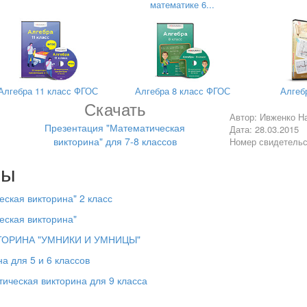
математике 6...
 прошли 60 вёрст. Сколько вёрст прошла каждая, если они шли с 
афии черный цвет составляет 80% площади. Эту фотографию 
оставляет белый цвет на увеличенной фотографии?
еще ? книги. Сколько стоит книга?
альных чисел равна из произведению?
. Сколько понадобится времени, чтобы сварить 3 яйца всмятку?
Алгебра 11 класс ФГОС
Алгебра 8 класс ФГОС
Алгеб
Скачать
Автор: Ивженко Н
Презентация "Математическая
Дата: 28.03.2015
викторина" для 7-8 классов
Номер свидетель
имеет сестру. Сколько детей у отца?
лы
ская викторина" 2 класс
ли, чтобы он принимал их по одной через каждый полчаса. На ско
еская викторина"
 пилюль?
ТОРИНА "УМНИКИ И УМНИЦЫ"
а для 5 и 6 классов
ческая викторина для 9 класса