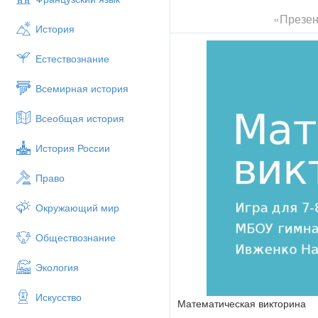
Класс
«Презен
История
Вопрос
Ответ
Естествознание
8а
Всемирная история
На черно-белой фотографии че
процент составляет белый цве
Всеобщая история
20%
История России
8б
Книга стоит 20 рублей и еще по
Право
40 рублей
Окружающий мир
8в
Обществознание
Сумма каких двух натуральных
2+2=2•2
Экология
8а
Искусство
Как называется отрезок, соед
Математическая викторина