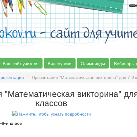
okov.ru
- сайт для учит
е Ваш сайт учителя
Видеоуроки
Олимпиады
Вебинары 
резентации
Презентация "Математическая викторина" для 7-8 
 "Математическая викторина" для
классов
–8-й класс