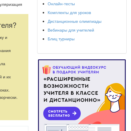
Онлайн-тесты
пуляризация
знавательного
Комплекты для уроков
Дистанционные олимпиады
ой работе.
теля?
крытию своего
Вебинары для учителей
, навыков
ку и
Блиц турниры
знания
ала
й и их
оках.
ворчески.