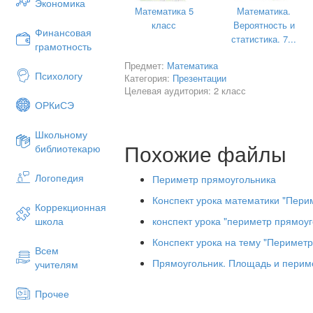
Экономика
Математика 5
Математика.
класс
Вероятность и
Финансовая
статистика. 7...
грамотность
Предмет:
Математика
Психологу
Категория:
Презентации
Целевая аудитория: 2 класс
ОРКиСЭ
Школьному
Похожие файлы
библиотекарю
Логопедия
Периметр прямоугольника
(6+7)–5
Конспект урока математики "Пери
Коррекционная
=8
конспект урока "периметр прямоуг
школа
(9–3)+7
Конспект урока на тему "Перимет
Всем
=13
Прямоугольник. Площадь и перим
учителям
14+(10+6)
Прочее
=30