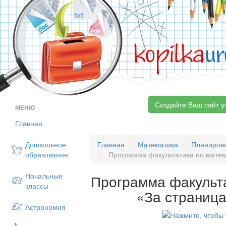
kopilka
ur
Создайте Ваш сайт у
МЕНЮ
Главная
Дошкольное
Главная
Математика
Планиров
образование
Программа факультатива по матем
Начальные
Программа факульт
классы
«За страниц
Астрономия