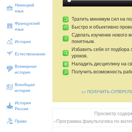
Немецкий
Включенные в программу вопросы дают 
язык
олимпиадам и различным математически
в форме бесед, лекций, экскурсий, игр
Тратить минимум сил на по
Французский
задач повышенной сложности.
Быстро и объективно пров
язык
АКТУАЛЬНОСТЬ:
Сделать изучение нового 
понятным.
История
Причины недостаточной подготовленнос
школу, к изучению дальнейшего курса м
Избавить себя от подбора 
они связаны с отсутствием общих или с
Естествознание
уроков.
объясняться и слабым здоровьем ребён
Наладить дисциплину на св
включаться в школьную работу, и психо
Всемирная
ребёнка к школе, и индивидуальным тем
Получить возможность рабо
история
запущенность, и др.
Всеобщая
Отличительной особенностью отстающих
история
=> ПОЛУЧИТЬ СУПЕРСП
развитие у них продуктивной деятельнос
несформированности таких операций мыш
История
неумении выделить существенные призн
России
уровне развития абстрактного мышлени
Просмотр содер
НОВИЗНА:
«Программа факультатива по мате
Право
Проведённый анализ, существующих пр