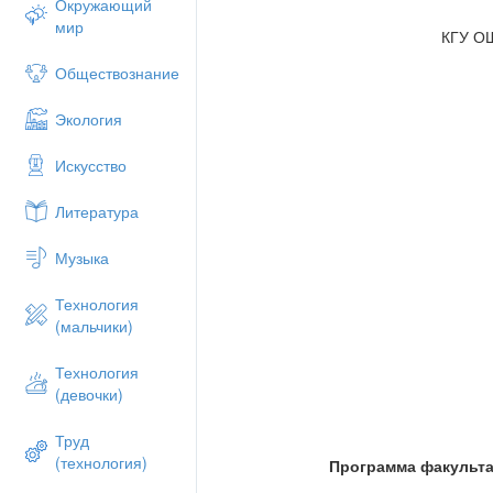
средней общеобразовательной школы "Ф
Окружающий
М.: Просвещение, 1990, содержание ко
мир
КГУ О
углублять и дополнять основной курс м
образовательной области “Математика”:
Обществознание
неравенства, их обоснование и примене
математики”; Н.Л. Стефанова “Математик
Экология
“Обоснование в математике (от Евклида 
“Геометрическое моделирование окружа
Искусство
плюс: элементарная алгебра с точки зр
Андреева, Л.Л. Босова, И.Н. Фалина “М
Литература
10-11 классов, содержание которых нап
определении своего призвания в профе
Музыка
использование точных наук или, по кра
непрофессионального увлечения (хобби)
Технология
жизнь”)
выявил:
отсутствие программ фак
(мальчики)
классов.
ЦЕЛЬ ФАКУЛЬТАТИВНОГО КУРСА:
под
Технология
изучению курсов алгебры и геометрии на
(девочки)
зоной потенциального развития каждого
Труд
ЗАДАЧИ ФАКУЛЬТАТИВНОГО КУРСА:
(технология)
Программа факульта
расширение и углубление знаний 