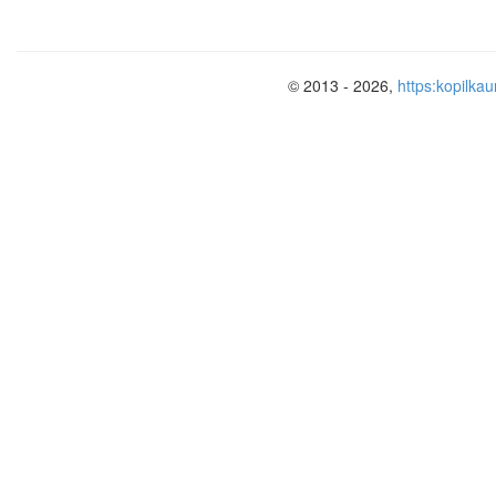
Их еле – еле у ели доели.
© 2013 - 2026,
https:kopilkau
- Следующее задание. Я буду произ
добавить слог.
в) Добавь слог со звуком
л
или
ль
- добавь слог – ла – или – ля –
ми…пи…пу…си…смо…стре…
- добавь слог – лок – или – лек –
васи…пото…уго…узе…коте…заты…
3.- Каким звуком отличаются слова
уг