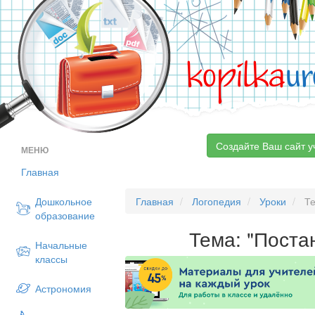
kopilka
ur
Создайте Ваш сайт у
МЕНЮ
Главная
Дошкольное
Главная
Логопедия
Уроки
Те
образование
Тема: "Поста
Начальные
классы
Астрономия