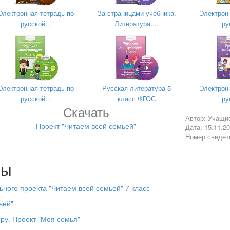
Автор проекта: Учащиеся 8 класса
Электронная тетрадь по
За страницами учебника.
Электрон
русской...
Литература....
ру
Руководитель: Назарова А.Э.
Электронная тетрадь по
Русская литература 5
Электрон
русской...
класс ФГОС
ру
Скачать
Автор: Учащи
Проект "Читаем всей семьей"
Дата: 15.11.2
Номер свидет
Шин-Мер, 2017 г.
явление, часть культурного наследия наций и народов, явление
лы
енность, литература, живопись, музыка и театр.
С одной сторо
ыслящего человека, а с другой стороны, это творческий процесс, 
ного проекта "Читаем всей семьей" 7 класс
ого, чтобы воспринять, понять и переработать любой текст. Соотве
егии необходимо обучать, ибо без этого невозможно получить полн
ьей"
 как личность в духовном и интеллектуальном плане. Книга вводит
ру. Проект "Моя семья"
вных ценностей, является средством гармонизации, социализации 