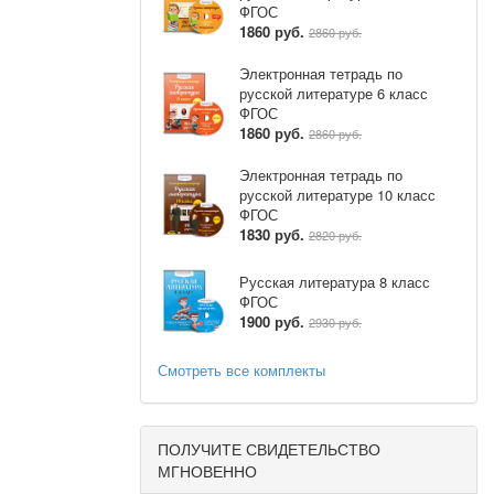
ФГОС
1860 руб.
2860 руб.
в
Электронная тетрадь по
русской литературе 6 класс
ФГОС
1860 руб.
а молодого
2860 руб.
Электронная тетрадь по
русской литературе 10 класс
 и
ФГОС
 традиций
1830 руб.
2820 руб.
 историко-
Русская литература 8 класс
ФГОС
1900 руб.
2930 руб.
Смотреть все комплекты
естного
ПОЛУЧИТЕ СВИДЕТЕЛЬСТВО
МГНОВЕННО