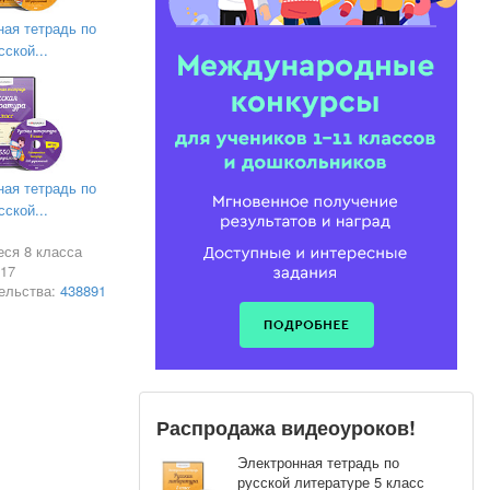
ная тетрадь по
сской...
ная тетрадь по
сской...
еся 8 класса
017
ельства:
438891
 такого же
ны, чтение
требующий
тственно,
Распродажа видеоуроков!
оценное
 человека в
Электронная тетрадь по
и личности.
русской литературе 5 класс