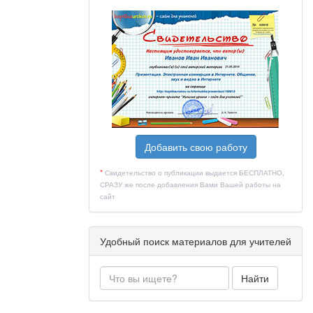
иблиотеку
нига,
еса к
столько их
Добавить свою работу
атуру, в то
*
Свидетельство о публикации выдается БЕСПЛАТНО,
 детской
СРАЗУ же после добавления Вами Вашей работы на
сайт
Удобный поиск материалов для учителей
Найти