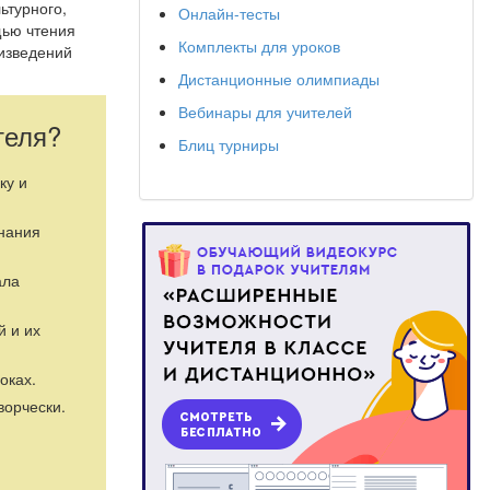
ьтурного,
Онлайн-тесты
щью чтения
Комплекты для уроков
изведений
Дистанционные олимпиады
Вебинары для учителей
теля?
Блиц турниры
ку и
знания
ала
й и их
оках.
ворчески.