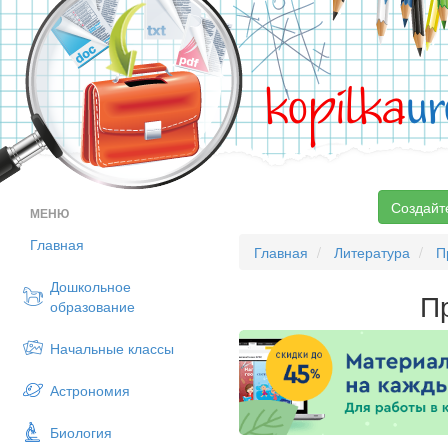
kopilka
ur
Создайт
МЕНЮ
Главная
Главная
Литература
П
Дошкольное
П
образование
Начальные классы
Астрономия
Биология