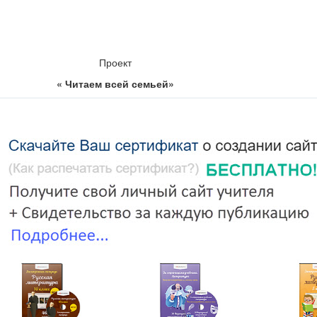
Проект
« Читаем всей семьей»
щий читать- счастливый человек. Он окружен множеством ум