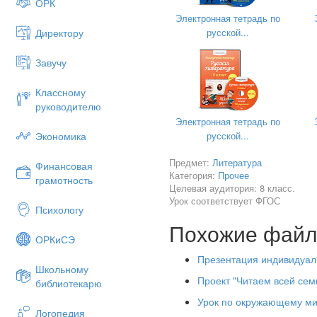
ОРК
Электронная тетрадь по
русской...
Директору
Завучу
Классному
руководителю
Электронная тетрадь по
русской...
Экономика
Предмет:
Литература
Финансовая
Категория:
Прочее
грамотность
Целевая аудитория: 8 класс.
Урок соответствует ФГОС
Психологу
Чтение
— это общемировое 
Похожие фай
масштаба, как и сама письм
ОРКиСЭ
является стратегией жизни м
Презентация индивидуаль
немалых затрат энергии для т
Школьному
чтению как процессу и страт
Проект "Читаем всей сем
библиотекарю
образование, сформироваться
Урок по окружающему ми
мир интеллектуальных и духо
Логопедия