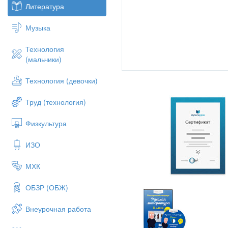
Литература
Музыка
Технология
(мальчики)
Технология (девочки)
«Человек, любящий и умею
Труд (технология)
добрых и верных друзей.
Физкультура
Друзья эти – книги».
К.Г.Паустовский
ИЗО
МХК
ОБЗР (ОБЖ)
Внеурочная работа