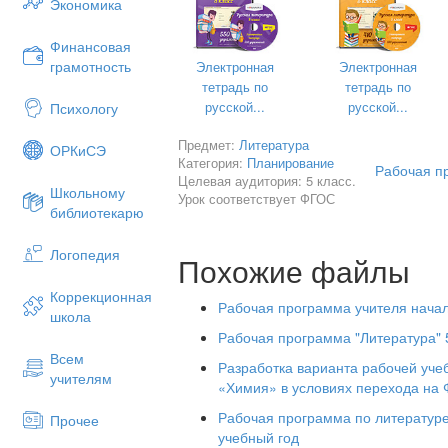
Экономика
Финансовая
грамотность
Электронная
Электронная
тетрадь по
тетрадь по
русской...
русской...
Психологу
Предмет:
Литература
ОРКиСЭ
Категория:
Планирование
Рабочая п
Целевая аудитория: 5 класс.
Школьному
2015 – 2016 
Урок соответствует ФГОС
библиотекарю
Логопедия
Похожие файлы
Коррекционная
Рабочая программа учителя нача
школа
Пояснитель
Рабочая программа "Литература" 5
Рабочая программа по литературе для
Всем
соответствии с требованиями 
Разработка варианта рабочей уче
учителям
«Литература» под редакцией В.Я. Ко
«Химия» в условиях перехода на
ООП ООО МБОУ «Госконзаводская СОШ
Рабочая программа по литератур
Прочее
В программе для основной школы пре
учебный год