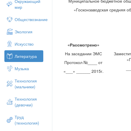
«человековедением», «учебником жизни
Муниципальное бюджетное общ
Окружающий
мир
«Госконзаводская средняя о
Обществознание
Экология
Искусство
«Рассмотрено»
На заседании ЭМС
Замести
Литература
«
Протокол №____ от
__
Музыка
«___» ______ 2015г.
Технология
(мальчики)
Технология
(девочки)
Труд
(технология)