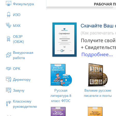
Физкультура
РАБОЧАЯ 
по предмету «Лите
ИЗО
МХК
Разработана
ОБЗР
Лялиной М.А.,
(ОБЖ)
учителем русского языка и литературы
Внеурочная
первая кв. категория
работа
ОРК
Директору
Завучу
Русская
Великие русские
литература 8
писатели и поэты
класс ФГОС
Классному
руководителю