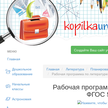
kopilka
ur
Создайте Ваш сайт у
МЕНЮ
Главная
Дошкольное
Главная
Литература
Планиров
образование
Рабочая программа по литературе
Начальные
Рабочая програм
классы
ФГОС 
Астрономия