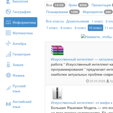
Биология
Все
Уроки
Презентации
14133
6058
География
Планирование
Мероприятия
1280
680
Все классы
Дошкольникам
1 класс
2 кл
Информатика
7 класс
8 класс
9 класс
10 класс
11 к
Математика
Алгебра
Геометрия
Искусственный интеллект — катали
работа “ Искусственный интеллект-к
Химия
программирования ” предлагает инте
наиболее актуальных проблем совре
Физика
25.05.2026
Кр
Русский
язык
Английский
Искусственный интеллект: от мифа к
язык
Большая Языковая Модель — это ис
на всех текстах человечества. Её «