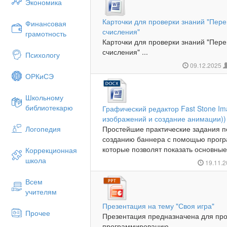
Экономика
Карточки для проверки знаний "Пере
Финансовая
счисления"
грамотность
Карточки для проверки знаний "Пере
счисления" ...
Психологу
09.12.2025
ОРКиСЭ
Школьному
библиотекарю
Графический редактор Fast Stone Im
изображений и создание анимации))
Логопедия
Простейшие практические задания п
созданию баннера с помощью програ
которые позволят показать основные
Коррекционная
школа
19.11.
Всем
учителям
Презентация на тему "Своя игра"
Прочее
Презентация предназначена для про
программированию....