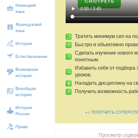
Немецкий
1. Организационный момент.
язык
2. Обзор изученного материала.
Французский
На прошлом уроке мы познакомились с
язык
простым веществом. Кратко восстанови
Тратить минимум сил на по
самое важное.
История
Быстро и объективно пров
Определите положение элемента углер
Сделать изучение нового 
электроотрицательности неметаллов — 
Естествознание
понятным.
углерода можно извлечь?
Избавить себя от подбора 
1 человек (устно)
Всемирная
уроков.
история
Выполните упражнение 8 на стр. 121 ра
Наладить дисциплину на св
доске)
Всеобщая
Получить возможность рабо
1 человек
история
Выполните интерактивные задания №№ 1
История
пособия «Химия-9» тема 25, стр. 14, 15
=> ПОЛУЧИТЬ СУПЕРСП
России
1 человек
Право
Демонстрация опыта
: в пробирке 3 та
приливается 0,5 мл раствора красителя
Просмотр содер