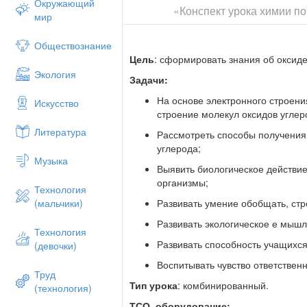
Окружающий
«Конспект урока химии по
Вопросы для фронтального опроса:
мир
можно объяснить происходящее явление
находит активированный уголь в медицин
Обществознание
промышленности? Какова эффективност
Цель
: сформировать знания об оксиде 
средства, принятого вместе с активиро
Экология
Задачи:
Вспомним изученное
– составьте назв
На основе электронного строени
Искусство
работа с презентацией (фронтально)
строение молекул оксидов углер
III. Актуализация опорных знаний.
Литература
Рассмотреть способы получения 
Опираясь на ПСХЭ ДИМ, составьте схему
углерода;
Музыка
распределив электроны атома углерода 
Выявить биологическое действи
атома углерода в стационарном состояни
организмы;
Технология
Каковы степени окисления углерода в сл
Развивать умение обобщать, стр
(мальчики)
IV. Изучение нового материала.
Развивать экологическое е мышл
Технология
Сегодня мы с вами рассмотрим строение
Развивать способность учащихс
(девочки)
кислородных соединений атома углерода
Воспитывать чувство ответствен
Число
Труд
Тип урока
: комбинированный.
(технология)
Тема урока: «Оксиды углерода»
ТСО, оборудование: