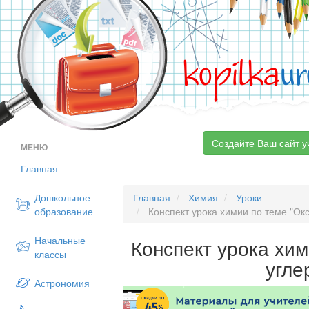
kopilka
ur
Создайте Ваш сайт у
МЕНЮ
Главная
Дошкольное
Главная
Химия
Уроки
образование
Конспект урока химии по теме "Ок
Начальные
Конспект урока хи
классы
угле
Астрономия