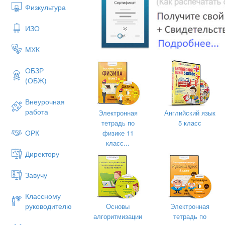
Физкультура
3.
Даны три последовательные верши
ИЗО
А(6;5) В(-6;0) С(-10;3). Найти:
1). Уравнение стороны АД
МХК
2). Уравнение высоты, опущенной из 
ОБЗР
длину этой высоты.
(ОБЖ)
3). Уравнение диагонали ВД
Внеурочная
4). Угол между диагоналями паралле
работа
Электронная
Английский язык
тетрадь по
5 класс
ОРК
физике 11
класс...
4.
Уравнение кривой второго порядка 
Директору
квадрата привести к каноническому ви
Завучу
2
Y
+ 4y – 6x + 7 = 0
Классному
руководителю
Основы
Электронная
алгоритмизации
тетрадь по
5.
Составить уравнение окружности, пр