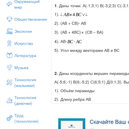
Окружающий
1
. Даны точки: А(-1;3;1) В(-3;2;3) С(-3;1
мир
1).
Обществознание
2). (АВ + СВ)
АВ
Экология
3). (АВ + 4ВС)
(СВ – ВА)
4). АВ
Искусство
5). Угол между векторами АВ и ВС
Литература
Музыка
2.
Даны координаты вершин пирамиды
Технология
А(-5;6;-1) В(6;-5;2) С(6;5;1) Д(0;1;3). В
(мальчики)
1). Объём пирамиды
Технология
2). Длину ребра АВ
(девочки)
3). Площадь грани АВС
Труд
4). Угол между рёбрами АВ и АД
(технология)