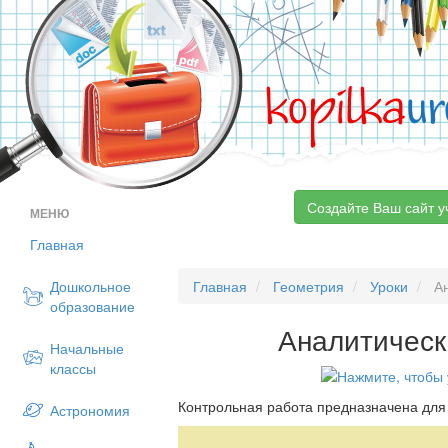
kopilka
ur
Создайте Ваш сайт у
МЕНЮ
Главная
Дошкольное
Главная
Геометрия
Уроки
Ан
образование
Аналитическ
Начальные
классы
Контрольная работа предназначена для
Астрономия