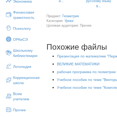
и...
русскому языку
Экономика
А(4;1) В(5;0) С(-2;-7)
9...
Финансовая
Предмет:
Геометрия
грамотность
Категория:
Уроки
Целевая аудитория: Прочее
Психологу
ОРКиСЭ
Похожие файлы
Школьному
библиотекарю
Презентация по математике "Пери
ВЕЛИКИЕ МАТЕМАТИКИ
Логопедия
рабочая программа по геометрии 
Контрольная р
Коррекционная
Учебное пособие по теме "Вектор
«Аналитическая геометрия
школа
Учебное пособие по теме "Компле
Вариа
Всем
учителям
1
. Даны точки: А(1;-1;6) В(4;5;-2) С(-1;3
Прочее