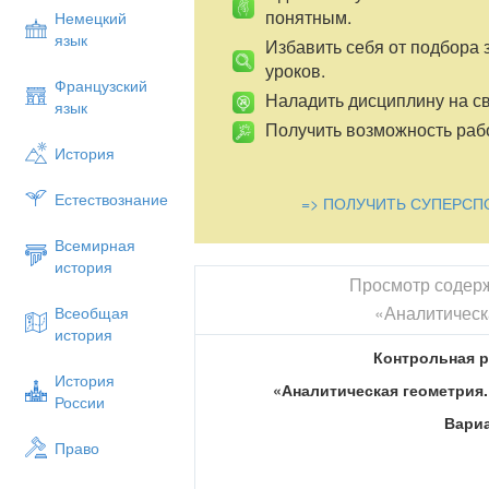
понятным.
Немецкий
язык
Избавить себя от подбора 
уроков.
Французский
Наладить дисциплину на св
язык
Получить возможность рабо
История
Естествознание
=> ПОЛУЧИТЬ СУПЕРСП
Всемирная
история
Просмотр содер
«Аналитическ
Всеобщая
история
Контрольная р
История
«Аналитическая геометрия
России
Вариа
Право