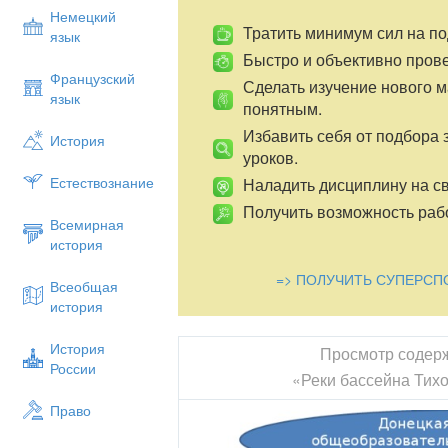
Немецкий
Тратить минимум сил на по
язык
Быстро и объективно пров
Французский
Сделать изучение нового 
язык
понятным.
Избавить себя от подбора 
История
уроков.
Естествознание
Наладить дисциплину на св
Получить возможность рабо
Всемирная
история
=> ПОЛУЧИТЬ СУПЕРСП
Всеобщая
история
История
Просмотр содер
России
«Реки бассейна Тихо
Право