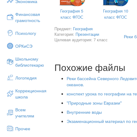
Экономика
География 5
География 10
Финансовая
класс ФГОС
класс ФГОС
грамотность
Предмет:
География
Психологу
Категория:
Презентации
Реки б
Целевая аудитория: 7 класс
ОРКиСЭ
Школьному
Похожие файлы
библиотекарю
Логопедия
Реки бассейна Северного Ледовито
океанов.
Коррекционная
конспект урока по географии на т
школа
"Природные зоны Евразии"
Всем
Внутренние воды
учителям
Экзаменационный материал по ге
Прочее