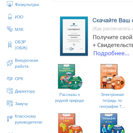
Физкультура
Учитель географии ИВАНОВ М.
Высшая категория, методист, отлични
ИЗО
МХК
ОБЗР
(ОБЖ)
Внеурочная
работа
ОРК
Директору
Рассказы о
Электронная
родной природе
тетрадь по
Завучу
географии 7...
Классному
руководителю