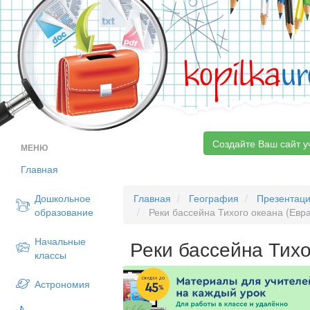
kopilka
ur
Создайте Ваш сайт у
МЕНЮ
Главная
Дошкольное
Главная
География
Презентац
образование
Реки бассейна Тихого океана (Евр
Начальные
Реки бассейна Тихо
классы
Астрономия