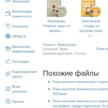
Экономика
рисовали "дерево
здоровья
".
Финансовая
В завершении
проекта провели 
грамотность
выше, сильнее".
Видеоуроки.
Электронная
Результат
проекта
:
Решение задач по
тетрадь по
Психологу
-дети знают летние и зимни
физике....
русскому языку
российских
спортсменов
2...
ОРКиСЭ
-дети овладели правилами безопасн
Предмет:
Физкультура
Школьному
игр
План к
Категория:
Уроки
библиотекарю
Целевая аудитория: 10 класс
-у детей расширился словарный запас
Логопедия
- имеют представления о значении
утренней гимнастики, закаливания ор
Похожие файлы
Коррекционная
-следят за своим внешним видом
школа
- у родителей повысилась моти
План-конспект внеклассного меро
укрепления и поддержания
здоровья
Всем
План-конспект внеклассного меро
учителям
XVII веке
План-конспект внеклассного меро
Прочее
география» среди параллели 10-х
Директор школы