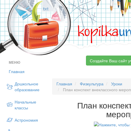
kopilka
ur
Создайте Ваш сайт у
МЕНЮ
Главная
Дошкольное
Главная
Физкультура
Уроки
образование
План конспект внеклассного меро
Начальные
План конспек
классы
мероп
Астрономия