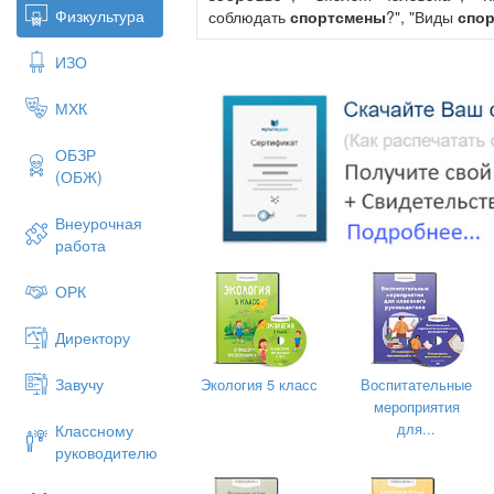
Физкультура
соблюдать
спортсмены
?", "Виды
спор
ИЗО
Ребята рассматривали иллюст
спортсменов России
.
МХК
Играли в
спортивные и подвижные 
ОБЗР
(ОБЖ)
Пополнили центр двигательной актив
Внеурочная
работа
Добавь ФОТО несколько
ОРК
Директору
Завучу
Экология 5 класс
Воспитательные
мероприятия
для...
Классному
Для закаливания организма 
руководителю
выполняли
спортивные упражнения
В творческой деятельности ребят