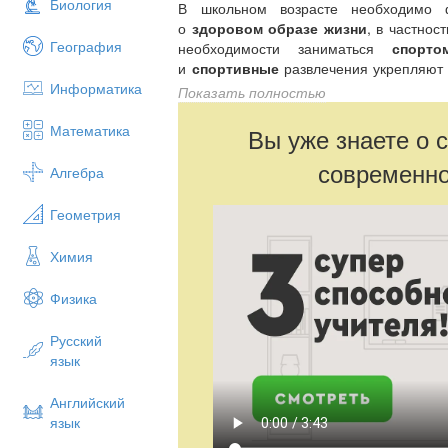
Биология
В школьном возрасте необходимо 
о
здоровом образе жизни
, в частнос
География
необходимости заниматься
спорто
и
спортивные
развлечения укрепляю
Информатика
помогают развитию двигательного а
Показать полностью
характера, ценные нравственные качес
активного и разумного отдыха.
Математика
Вы уже знаете о 
Цель
проекта
: расширение представле
современно
Алгебра
интереса к разным видам
Геометрия
Химия
Физика
Русский
язык
Английский
язык