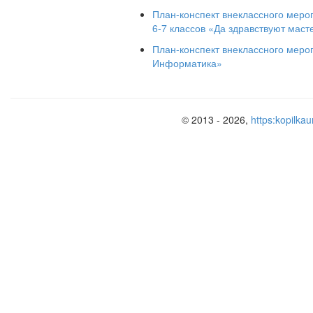
План-конспект внеклассного меро
«Новокаракюринская СОШ им.М.Р.Р
6-7 классов «Да здравствуют мас
План-конспект внеклассного меро
Информатика»
© 2013 - 2026,
https:kopilkau