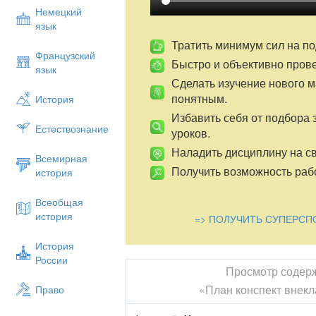
Немецкий
язык
Тратить минимум сил на по
Французский
Быстро и объективно пров
язык
Сделать изучение нового 
понятным.
История
Избавить себя от подбора 
Естествознание
уроков.
Наладить дисциплину на св
Всемирная
Получить возможность рабо
история
Всеобщая
история
=> ПОЛУЧИТЬ СУПЕРСП
История
России
Просмотр содер
«План конспект внек
Право