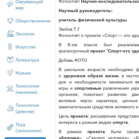
Фотоотчёт
Научно-исследовательск
Окружающий
мир
Научный руководитель:
учитель физической культуры
Обществознание
Эюбов Т.Г
Экология
Фотоотчёт о проекте «Спорт — это зд
В 8-ом классе был реализован
Искусство
краткосрочный
проект
"
Спорт-это зд
Литература
Добавь ФОТО
В школьном возрасте необходимо ф
Музыка
о
здоровом образе жизни
, в част
дня и необходимости заниматься
с
Технология
игры и
спортивные
развлечения ук
(мальчики)
организм, помогают развитию дви
волевые черты характера, ценные
Технология
замечательным средством активного и
(девочки)
Цель
проекта
: расширение представ
интереса к разным видам
спорта
.
Труд
(технология)
В рамках
проекта
были прове
здоровье
»
,
«Скелет человека»
, «К