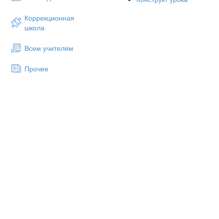
4- то ж
2 И.п.- 
Коррекционная
плечам
школа
1-4 кру
Всем учителям
вперед
5-8 наз
Прочее
3.И.п.-
согнуты
1-4 рыв
4. И.п.
рука вв
1-2 ры
3-4 тож
5.И.п.-
1-7-нак
8-и.п.
6.И.п.-