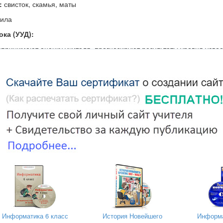
:
свисток, скамья, маты
мила
ка (УУД):
спринимают оценку учителя, прогнозируют результаты уровня усво
группе, в команде, постоянное общение и взаимосвязь между учите
циплинированность, трудолюбие и упорство в достижении поставле
щь своим сверстникам, находить с ними общий язык и общие инте
ости на уроке
Содержание
Дозировка
ОМУ
оение
2 мин
Метод организа
учащихся
ение цели и задач.
фронтальный
Информатика 6 класс
История Новейшего
Информа