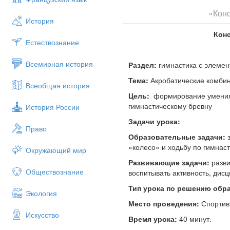
«Конс
История
Конс
Естествознание
Всемирная история
Раздел:
гимнастика с элемен
Тема:
Акробатические комбин
Всеобщая история
Цель:
формирование умения 
гимнастическому бревну
История России
Задачи урока:
Право
Образовательные задачи:
з
«колесо» и ходьбу по гимнас
Окружающий мир
Развивающие задачи:
разви
Обществознание
воспитывать активность, дис
Тип урока по решению обр
Экология
Место проведения:
Спортив
Искусство
Время урока:
40 минут.