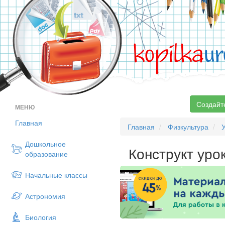
kopilka
ur
Создайт
МЕНЮ
Главная
Главная
Физкультура
Дошкольное
Конструкт уро
образование
Начальные классы
Астрономия
Биология