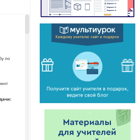
бу по
мент
дачи: