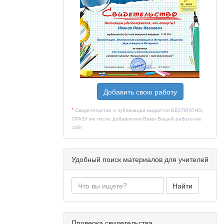
ции
Добавить свою работу
емы
*
Свидетельство о публикации выдается БЕСПЛАТНО,
СРАЗУ же после добавления Вами Вашей работы на
сайт
ние
Удобный поиск материалов для учителей
Найти
кой
Проверка свидетельства