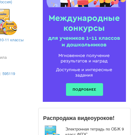
Россия)
емы
ние
10-11 классы
мила
 на
ной
а:
595119
Распродажа видеоуроков!
Электронная тетрадь по ОБЖ 9
класс ФГОС