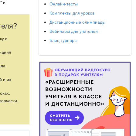
" и
Онлайн-тесты
Комплекты для уроков
Дистанционные олимпиады
теля?
Вебинары для учителей
ку и
Блиц турниры
знания
ала
й и их
оках.
ворчески.