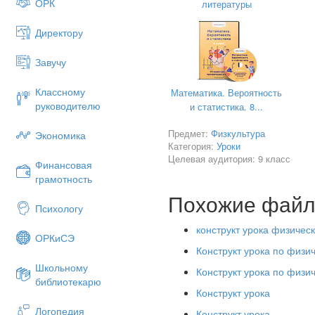
ОРК
литературы
Ходьб
Директору
1) на н
2) на п
Завучу
3) на в
Классному
Математика. Вероятность
на пояс
руководителю
и статистика. 8...
4) на в
руки в 
Предмет:
Физкультура
Экономика
Категория:
Уроки
Целевая аудитория: 9 класс
Финансовая
грамотность
ОРУ на
Похожие фай
Психологу
1.И.п.-
конструкт урока физичес
1-накл
ОРКиСЭ
Конструкт урока по физич
головы
Школьному
Конструкт урока по физич
2-то же
библиотекарю
Конструкт урока
3-накло
Логопедия
Конструкт урока