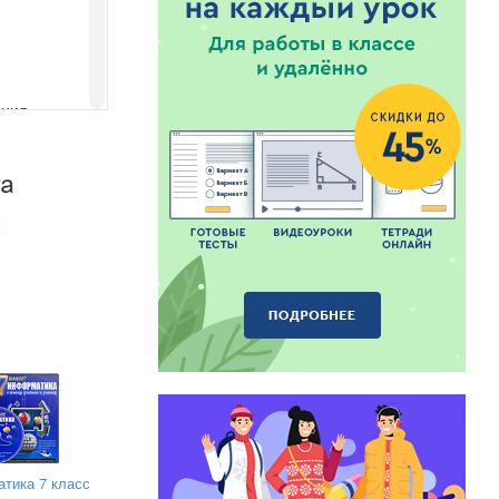
ения
лем и
нных целей;
ресы;
ции
тика 7 класс