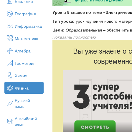
Биология
Урок в 8 классе по теме «Электричес
География
Тип урока:
урок изучения нового матер
Информатика
Цели:
Образовательная
– обеспечить 
закрепление составных частей электрич
Показать полностью
Математика
обозначений.
Вы уже знаете о 
Воспитательная
– способствовать при
Алгебра
безопасности при сборке цепи, интереса
современно
Геометрия
Развивающая
- способствовать развити
изображать схемы электрических цепей.
Химия
Оборудование:
медиапроектор, пре
лампочка, ключ, соединительные про
Физика
Ход урока.
Русский
1.
Орг. момент
язык
2.
Актуализация знаний.
Английский
7 человек выполняют тесты по п
язык
которого получают оценки.