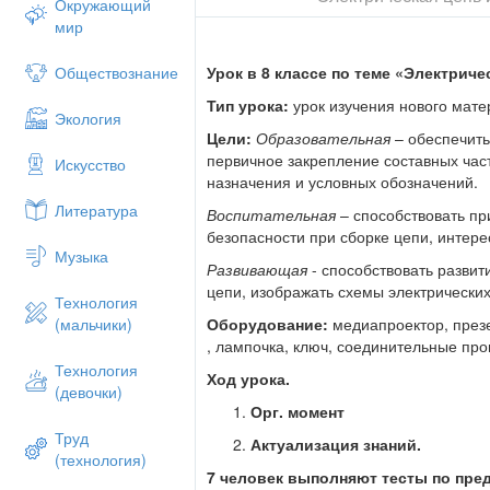
Окружающий
мир
Ребята, темой сегодняшнего урока буде
части».
Урок в 8 классе по теме «Электриче
Обществознание
В связи с широким использование эле
более тщательного изучения электричес
Тип урока:
урок изучения нового мате
Экология
лампочку. Что нужно сделать, чтобы она
Цели:
Образовательная
– обеспечит
которым течет электрический ток, назыв
первичное закрепление составных част
Искусство
бывают простые (как при демонстрации)
назначения и условных обозначений.
всех можно выделить составные части. 
Литература
электрическую энергию, называются по
Воспитательная
– способствовать пр
часть цепи. Приведите примеры потре
безопасности при сборке цепи, интере
Музыка
(для л. р. лампочка). Вторая составная ч
Развивающая
- способствовать разви
гальванический элемент). Источник ток
цепи, изображать схемы электрических
очередь с помощью соединительных пров
Технология
цепи. Есть еще одна важная часть элект
Оборудование:
медиапроектор, през
(мальчики)
электротехнической выставке все были в
, лампочка, ключ, соединительные про
выключатель. Роль его – замыкать и раз
Технология
Ход урока.
используют разные виды замыкающих и 
(девочки)
был ток, она должна быть замкнутой, т.е
Орг. момент
Если в каком-нибудь месте провод оборв
Труд
Актуализация знаний.
и основано действие выключателей. Наз
(технология)
(Выключатель, рубильник, кнопки, для л.
7 человек выполняют тесты по пре