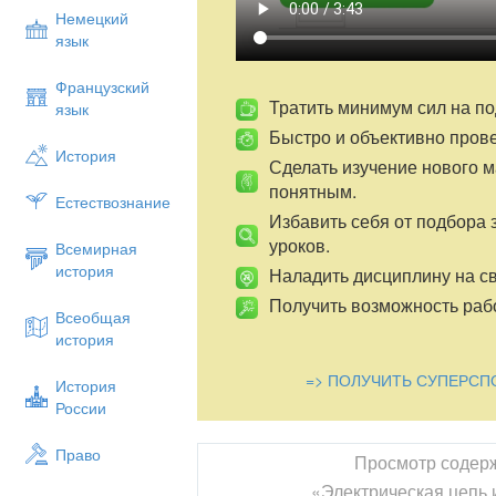
Класс выполняет задание, написа
Немецкий
в строках буквы, впишите назван
язык
Французский
Беседа с остальными учащимися
Тратить минимум сил на по
язык
Быстро и объективно пров
1.Что такое электрический ток?
История
Сделать изучение нового 
2.Что нужно создать в проводнике
понятным.
Естествознание
3.Где создается электрическое п
Избавить себя от подбора 
4.Что совершается в источнике т
уроков.
Всемирная
5.Где находятся разделенные ча
история
Наладить дисциплину на св
6. Возникнет ли электрический т
Получить возможность рабо
Всеобщая
источнику тока? А в мотке прово
история
7.Для какой цели нужно получать
=> ПОЛУЧИТЬ СУПЕРСП
История
8.Кто создал первый источник то
России
9.Какие источники тока вы еще з
Право
10.Какие превращения энергии п
Просмотр содер
«Электрическая цепь 
3. Изучение нового материала (беседа