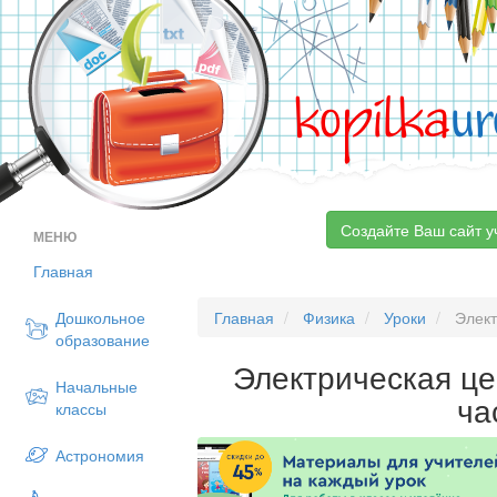
kopilka
ur
Создайте Ваш сайт у
МЕНЮ
Главная
Дошкольное
Главная
Физика
Уроки
Элект
образование
Электрическая це
Начальные
ча
классы
Астрономия