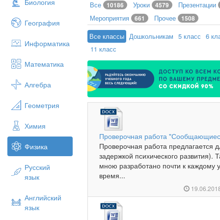
Биология
Все
Уроки
Презентации
10186
4579
Мероприятия
Прочее
661
1508
География
Все классы
Дошкольникам
5 класс
6 кл
Информатика
11 класс
Математика
Алгебра
Геометрия
Химия
Проверочная работа "Сообщающиес
Проверочная работа предлагается дл
Физика
задержкой психического развития). 
мною разработано почти к каждому у
Русский
время...
язык
19.06.201
Английский
язык