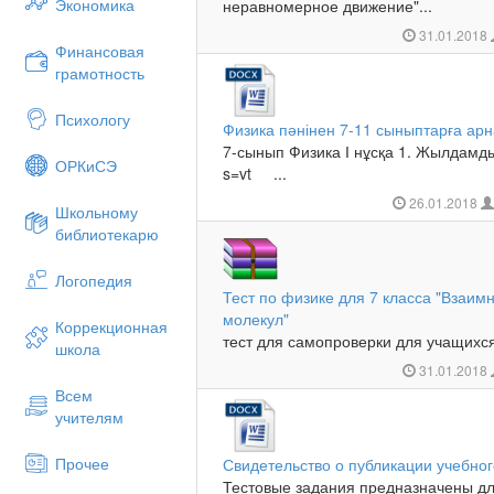
Экономика
неравномерное движение"...
31.01.2018
Финансовая
грамотность
Психологу
Физика пәнінен 7-11 сыныптарға ар
7-сынып Физика І нұсқа 1. Жылдам
ОРКиСЭ
s=vt ...
26.01.2018
Школьному
библиотекарю
Логопедия
Тест по физике для 7 класса "Взаим
молекул"
Коррекционная
тест для самопроверки для учащихся 
школа
31.01.2018
Всем
учителям
Прочее
Свидетельство о публикации учебно
Тестовые задания предназначены дл