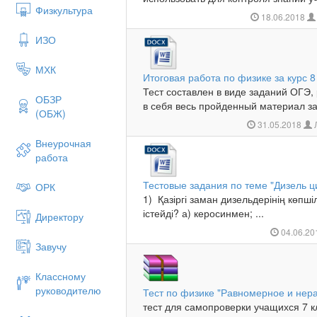
Физкультура
18.06.2018
ИЗО
МХК
Итоговая работа по физике за курс 8
Тест составлен в виде заданий ОГЭ, 
ОБЗР
в себя весь пройденный материал за 
(ОБЖ)
31.05.2018
Л
Внеурочная
работа
Тестовые задания по теме "Дизель
ОРК
1) Қазіргі заман дизельдерінің көпш
істейді? а) керосинмен; ...
Директору
04.06.2
Завучу
Классному
руководителю
Тест по физике "Равномерное и нер
тест для самопроверки учащихся 7 