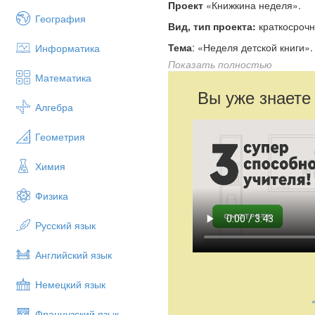
Проект
«Книжкина неделя».
География
Вид, тип проекта:
краткосрочн
Тема
: «Неделя детской книги».
Информатика
Показать полностью
Длительность проекта:
1 неде
Математика
Возраст детей
: старшая группа
Вы уже знаете
Алгебра
Цель проекта:
введение в пра
способствующих приобщению де
Геометрия
активности детей.
Задачи проекта:
Химия
- выявить знание детских сказо
Физика
- привлечь родителей к совмес
- воспитывать желание к пост
Русский язык
Предварительная работа с д
Английский язык
- тематическое оформление гр
Немецкий язык
- дополнение уголков (книжный
развития, театральный уголок
Французский язык
оформления),