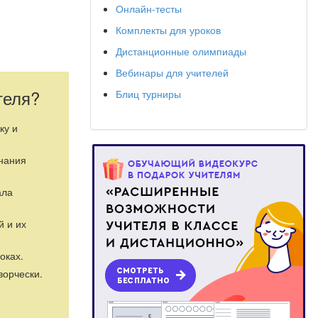
Онлайн-тесты
Комплекты для уроков
Дистанционные олимпиады
Вебинары для учителей
теля?
Блиц турниры
оизведениями,
альной
ку и
знания
ала
й и их
оках.
ворчески.
ок умственного
я,