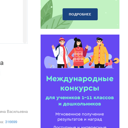
рина Васильевна
ва:
316699