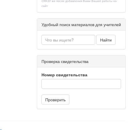
СРАЗУ же после добавления Вами Вашей работы на
сайт
ратурными
Удобный поиск материалов для учителей
ворческой и
Найти
Проверка свидетельства
Номер свидетельства
ва, уголок
одержания,
Проверить
и оформлены
а