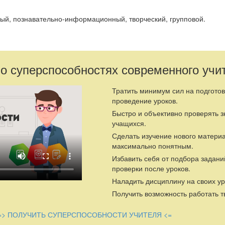
ый, познавательно-информационный, творческий, групповой.
ля (с 30.03.2015 по 03.04.2015).
 (дети 5-6 лет).
 о суперспособностях современного учи
ктику разнообразных форм и методов работы с литературными пр
тей к книге для развития познавательной, творческой и эмоцион
Тратить минимум сил на подготов
проведение уроков.
Быстро и объективно проверять 
учащихся.
к через различные виды игр;
Сделать изучение нового матери
тному творчеству в рамках «Книжкиной недели»;
максимально понятным.
Избавить себя от подбора задани
оянному общению с книгой и бережному отношению к ней.
проверки после уроков.
етьми:
Наладить дисциплину на своих ур
упповой комнаты;
Получить возможность работать т
, социально-нравственный, экологический, уголок творчества, угол
) новыми материалами (книжки различного содержания, назначени
=> ПОЛУЧИТЬ СУПЕРСПОСОБНОСТИ УЧИТЕЛЯ <=