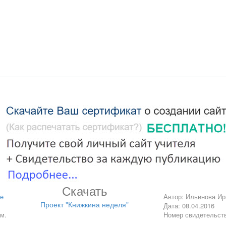
я «Книжкиной недели» в средней группе.
е дня
книгами друг друга;
книг: сказки, рассказы, энциклопедии, сборники стихов и др.;
иблиотека?»;
лова о Ёжике;
в с изображениями Ёжика;
Скачать
е
Автор: Ильинова И
одные сказки»;
Проект "Книжкина неделя"
Дата: 08.04.2016
лопедии о диких животных;
м.
Номер свидетельст