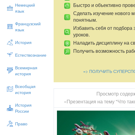
Быстро и объективно пров
Немецкий
язык
Сделать изучение нового 
понятным.
Французский
Избавить себя от подбора 
язык
уроков.
Наладить дисциплину на св
История
Получить возможность рабо
Естествознание
Всемирная
=> ПОЛУЧИТЬ СУПЕРСП
история
Всеобщая
история
Просмотр содер
«Презентация на тему "Что так
История
России
Право