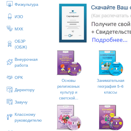
Физкультура
ИЗО
МХК
ОБЗР
(ОБЖ)
Внеурочная
работа
ОРК
Основы
Занимательная
религиозных
география 5–6
Директору
культур и
классы
светской...
Завучу
Классному
руководителю