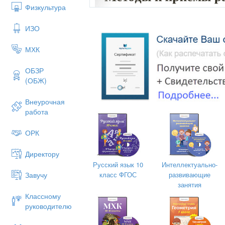
Физкультура
ИЗО
МХК
ОБЗР
(ОБЖ)
Внеурочная
работа
ОРК
Директору
Русский язык 10
Интеллектуально-
класс ФГОС
развивающие
Завучу
занятия
Методы и приемы работы с негово
Способность общаться — один из сам
Классному
нам в жизни. Дети с тяжелыми наруш
руководителю
общения. Как правило речь у них мало
различным причинам совсем, в том чи