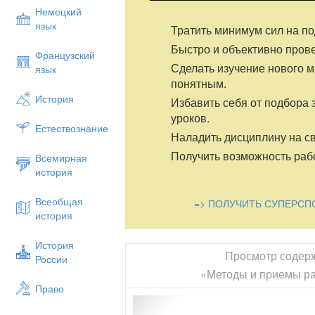
Немецкий
язык
Тратить минимум сил на по
Быстро и объективно пров
Французский
Сделать изучение нового 
язык
понятным.
История
Избавить себя от подбора 
уроков.
Естествознание
Наладить дисциплину на св
Получить возможность рабо
Всемирная
история
Всеобщая
=> ПОЛУЧИТЬ СУПЕРСП
история
История
Просмотр содер
России
«Методы и приемы р
Право