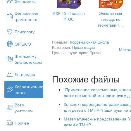
Экономика
МХК 10-11 классы
Электронная
Финансовая
ФГОС
тетрадь по
грамотность
геометрии 7...
Психологу
Предмет:
Коррекционная школа
ОРКиСЭ
Категория:
Презентации
Метод
Целевая аудитория: Прочее
Школьному
библиотекарю
Логопедия
Похожие файлы
Коррекционная
"Применение современных, иннов
школа
развитие мелкой моторики рук у д
Конспект корреционно-развивающ
Всем
для детей с ТМНР "Наши руки не з
учителям
Математические представления (с
Кого же можно назвать неговорящи
Прочее
детей с ТМНР
вокализации -звукоподражания -звуко