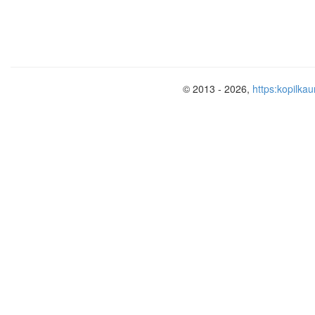
ВЫБОР МЕТОДА И ПРИЕМОВ РАБО
ЗАВИСИТ ОТ СОСТОЯНИЯ КОНКРЕТ
РЕБЕНКА, ТАК ЖЕ ЗАВИСИТ И УРО
ПРЕДЛОЖЕННОГО МАТЕРИАЛА.
© 2013 - 2026,
https:kopilkau