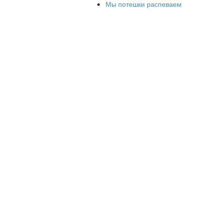
восклицания -даже отдельные нечётк
Мы потешки распеваем
могут служить для полноценного обще
Группа безречевых детей неодноро