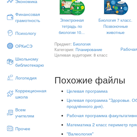
Экономика
жизни определяется следующими су
оздоровление, психологическое оздо
социально-экономическая безопа
Финансовая
здоровый образ жизни – это значи
Электронная
Биология 7 класс.
грамотность
психологически, физически и улучша
тетрадь по
Позвоночные
жизни .
биологии 10...
животные
Психологу
В последние годы отмечается значит
Предмет:
Биология
ОРКиСЭ
состояния здоровья детей и мол
Рабочая
Категория:
Планирование
несбалансирован­ность учебных п
Целевая аудитория: 8 класс
Школьному
снижение возможности участвовать
библиотекарю
неполноценный отдых — эти и друг
заболеваний неокрепшего и развивающ
Похожие файлы
Логопедия
В школьном возрасте наиболее р
являются болезни органов дыхания, 
Коррекционная
Целевая программа
пищеварения, что соответствует особе
школа
экономической обстановки в стране
Целевая программа "Здоровье. Об
продлённого дня).
Детский организм, наиболее чувствит
Всем
неблагоприятных факторов окружаю
Рабочая программа факультативног
учителям
нарушений состояния здоровья, ко
Математика 2 класс периметр пря
болезни".
Прочее
"Валеология"
При этом в процессе обучения в