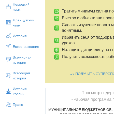
Немецкий
язык
Тратить минимум сил на по
Быстро и объективно пров
Французский
Сделать изучение нового 
язык
понятным.
История
Избавить себя от подбора 
уроков.
Естествознание
Наладить дисциплину на св
Получить возможность рабо
Всемирная
история
Всеобщая
=> ПОЛУЧИТЬ СУПЕРСП
история
История
Просмотр содер
России
«Рабочая программа п
Право
МУНИЦИПАЛЬНОЕ БЮДЖЕТНОЕ ОБЩ