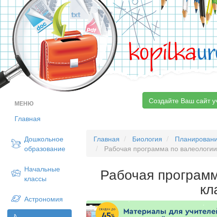
kopilka
ur
Создайте Ваш сайт у
МЕНЮ
Главная
Дошкольное
Главная
Биология
Планирован
образование
Рабочая программа по валеологии
Начальные
Рабочая программ
классы
кл
Астрономия