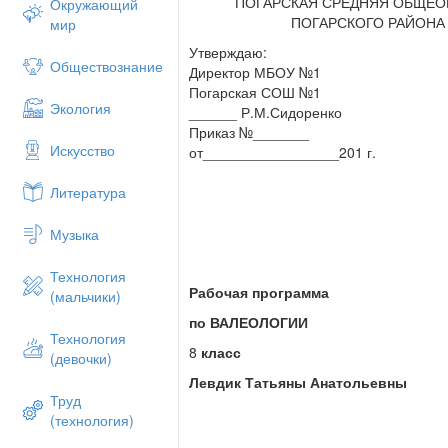
ПОГАРСКАЯ СРЕДНЯЯ ОБЩЕО
Окружающий
ПОГАРСКОГО РАЙОНА
мир
Утверждаю:
Обществознание
Директор МБОУ №1
Погарская СОШ №1
Экология
______ Р.М.Сидоренко
Приказ №_______
Искусство
от_________________201 г.
Литература
Музыка
Технология
Рабочая программа
(мальчики)
по ВАЛЕОЛОГИИ
Технология
8
класс
(девочки)
Левдик Татьяны Анатольевны
Труд
(технология)