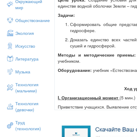
Окружающий
единстве водной оболочки Земли – гид
мир
Задачи:
Обществознание
Сформировать общие представ
гидросфере.
Экология
Доказать единство всех часте
сушей и гидросферой.
Искусство
Методы и методические приемы:
Литература
учебником.
Оборудование:
учебник «Естествозна
Музыка
Технология
Ход у
(мальчики)
I. Организационный момент
(5 мин.)
Технология
Приветствие учащихся. Выявление от
(девочки)
Труд
Учитель настраивает на хорошую рабо
(технология)
Прозвенел для нас звонок –