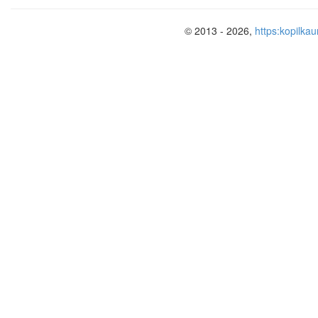
также связано с влиянием воды. К
основном состоят из воды.
© 2013 - 2026,
https:kopilkau
2) Мировой
океан и
его части
Если посмотреть на глобус, то видно,
2
млн. км
) занимает вода.
Зап. на доске:
Соотношение площадей