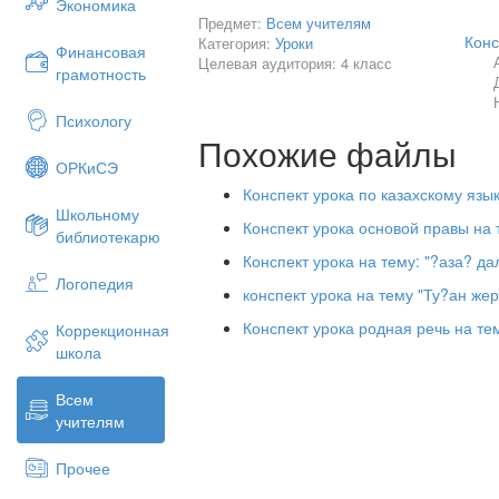
Экономика
Предмет:
Всем учителям
Конс
Категория:
Уроки
Финансовая
–
Ребята, что такое гидросфера
Целевая аудитория: 4 класс
грамотность
Земли)
Психологу
Похожие файлы
–
Назовите 3 агрегатных сос
ОРКиСЭ
газообразное)
Конспект урока по казахскому язы
Школьному
Конспект урока основой правы на 
библиотекарю
1)
Вода на
Земле.
Конспект урока на тему: "?аза? 
Среди планет Солнечной системы толь
Логопедия
состояниях: жидком, твердом и газоо
конспект урока на тему "Ту?ан же
находится только в газообразном со­ст
Конспект урока родная речь на те
Коррекционная
Вода на поверхности Земли образует 
школа
всего ее объема 97% относится к 
только 3% составляют воды суши (реки
Всем
влага, содержащаяся в атмосфере.
учителям
Гидросфера Земли тесно взаимоде
Прочее
раздела «Атмосфера» вы узнали, что
океаны и моря. Размещение живых 