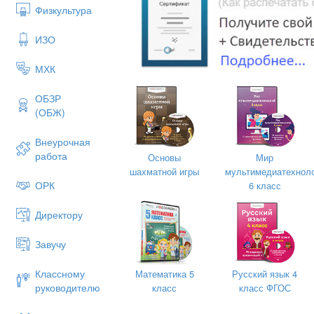
Физкультура
Приглашаю на урок.
Ручка есть? Тетрадь на месте?
ИЗО
И учебник и дневник?
МХК
Ты прилежный ученик?
ОБЗР
(ОБЖ)
– Сегодня на уроке мы изучим новую 
Внеурочная
работа
Основы
Мир
II. Проверка домашнего задания
(15
шахматной игры
мультимедиатехнол
– Но перед этим, проверим ваши знан
ОРК
6 класс
Пересказ текста.
Директору
Завучу
– Теперь приступим к изучению новог
Классному
Математика 5
Русский язык 4
руководителю
II
I
. Изучение нового материала
(22 м
класс
класс ФГОС
– Запишите тему нашего урока «Гидро