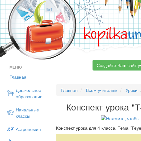
kopilka
ur
Создайте Ваш сайт у
МЕНЮ
Главная
Дошкольное
Главная
Всем учителям
Уроки
образование
Конспект урока "Т
Начальные
классы
Конспект урока для 4 класса. Тема "Тәуе
Астрономия