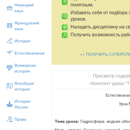
понятным.
Немецкий
язык
Избавить себя от подбора 
уроков.
Французский
Наладить дисциплину на св
язык
Получить возможность рабо
История
Естествознание
=> ПОЛУЧИТЬ СУПЕРСП
Всемирная
история
Просмотр содер
«Конспект урока "Т
Всеобщая
история
Естествознан
История
Урок 
России
Право
Тема урока:
Гидросфера- водная обол
Цель урока:
Создание условий дл