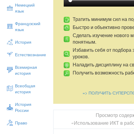
Немецкий
язык
Тратить минимум сил на по
Французский
Быстро и объективно пров
язык
Сделать изучение нового 
понятным.
История
Избавить себя от подбора 
Естествознание
уроков.
Наладить дисциплину на св
Всемирная
Получить возможность рабо
история
Всеобщая
история
=> ПОЛУЧИТЬ СУПЕРСП
История
России
Просмотр содер
«Использование ИКТ в рабо
Право