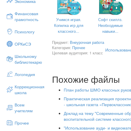
Экономика
Финансовая
грамотность
Учимся играя.
Софт скиллз.
Копилка игр для
Необходимые
классного...
навыки...
Психологу
Предмет:
Внеурочная работа
ОРКиСЭ
Категория:
Прочее
Использовани
Целевая аудитория: 1 класс
Школьному
библиотекарю
2015
Логопедия
Похожие файлы
Коррекционная
План работы ШМО классных руко
школа
Научно-технический прогресс на 
Практическая реализация проектн
активно вторгается в жизнь мирового
- школьная газета «Первоклассник
Всем
больше в разные сферы человеческой
учителям
статистическую, банковскую, медицин
Доклад на тему "Современные обр
и другие.
воспитательной системе классног
Прочее
Приоритетной целью воспитательн
"Использование ауди- и видеомат