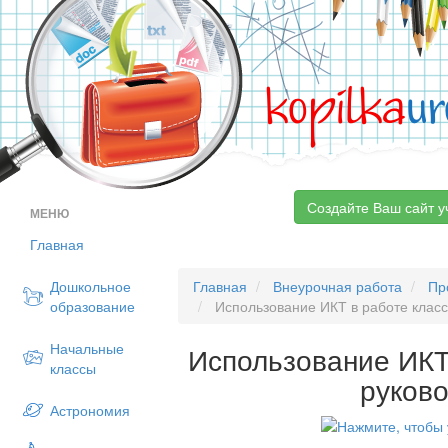
kopilka
ur
Создайте Ваш сайт у
МЕНЮ
Главная
Дошкольное
Главная
Внеурочная работа
Пр
образование
Использование ИКТ в работе класс
Начальные
Использование ИКТ
классы
руков
Астрономия