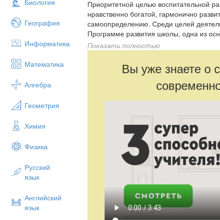
Биология
Приоритетной целью воспитательной р
нравственно богатой, гармонично развит
География
самоопределению. Среди целей деятел
Программе развития школы, одна из ос
Информатика
интересов посредством внедрения инно
Показать полностью
методик; гуманизация воспитательного 
условий для развития личности в ходе 
Математика
Вы уже знаете о 
образовательного процесса.
современно
Алгебра
Геометрия
Химия
Физика
Русский
язык
Английский
язык