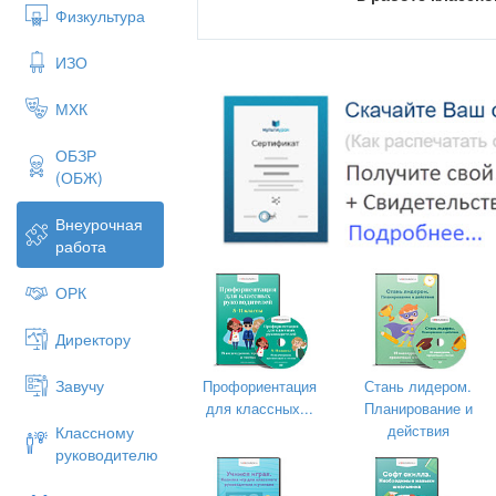
Физкультура
ИЗО
МХК
ОБЗР
(ОБЖ)
Внеурочная
работа
Локоткова Юлия Викторовна,
ОРК
учитель начальных классов
Директору
Завучу
Профориентация
Стань лидером.
для классных...
Планирование и
действия
Классному
руководителю