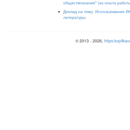
нравственно богатой, гармонично
обществознания" (из опыта работ
творчеству и самоопределению.
Доклад на тему: Использования ИК
Среди целей деятельности школы, 
литературы
школы, одна из основных – раз
посредством внедрения инновацион
гуманизация воспитательного процес
для развития личности в ходе со
© 2013 - 2026,
https:kopilkau
образовательного процесса.
В Концепции модернизации российск
задача: подготовить подрастаю
меняющемся информационном общест
процесс появления новых знаний, 
новых профессиях, в непрерывном п
роль в решении этих задач играет вл
Современные информационные т
ориентироваться в бесконечном пот
экономить драгоценное время. По
классный руководитель должен владет
Освоив компьютер, программы Microso
другие, классный руководитель вла