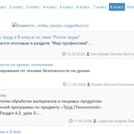
ласс
2 класс
3 класс
4 класс
5 класс
6 класс
7 класс
8 класс
9 к
о труду в 8 классе по теме "Рынок труда"
ется итоговым в разделе "Мир профессиий"...
12.06.2026
Нестерова Оксана Викт
ости на уроках технологии
ирования по технике безопасности на уроках
17.06.2026
Буевич Евгений Каземи
ока
логии обработки материалов и пищевых продуктов»
очей программы по предмету «Труд (Технология)»
Раздел 4.2, урок 3–...
11.04.2026
Смирнов Андрей Льв
ны к 9 мая