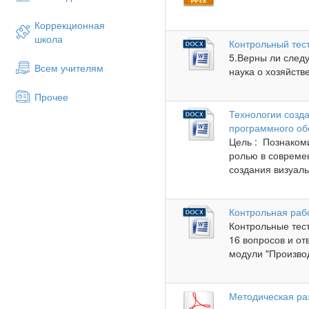
Коррекционная
школа
Контрольный тест
5.Верны ли след
Всем учителям
наука о хозяйств
Прочее
Технологии созд
программного об
Цель : Познаком
ролью в совреме
создания визуаль
Контрольная рабо
Контрольные тес
16 вопросов и о
модули "Производ
Методическая ра