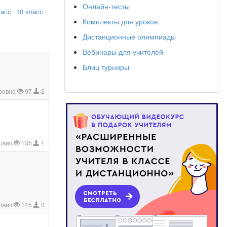
Онлайн-тесты
ласс
10 класс
Комплекты для уроков
Дистанционные олимпиады
Вебинары для учителей
Блиц турниры
оровна
97
2
рович
135
1
ович
145
0