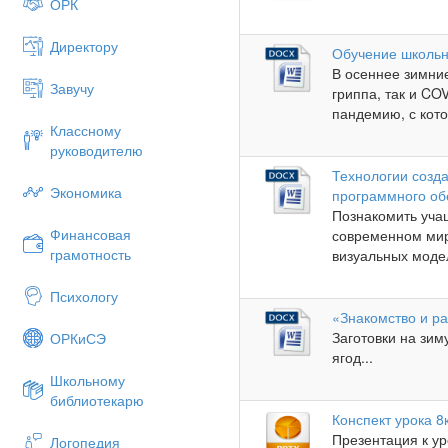
ОРК
Директору
Обучение школьн
В осеннее зимние
Завучу
гриппа, так и C
пандемию, с кото
Классному
руководителю
Технологии созд
Экономика
программного об
Познакомить уча
Финансовая
современном мир
грамотность
визуальных модел
Психологу
«Знакомство и р
Заготовки на зим
ОРКиСЭ
ягод...
Школьному
библиотекарю
Конспект урока 8
Презентация к ур
Логопедия