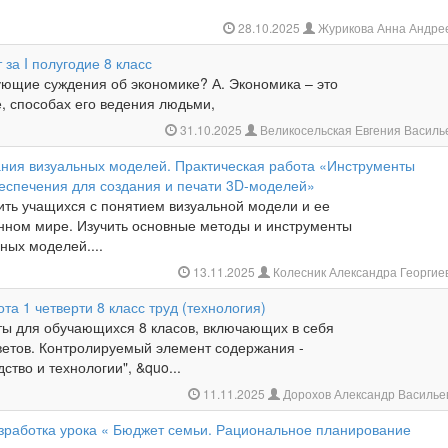
28.10.2025
Журикова Анна Андре
 за I полугодие 8 класс
ующие суждения об экономике? А. Экономика – это
е, способах его ведения людьми,
31.10.2025
Великосельская Евгения Васил
ания визуальных моделей. Практическая работа «Инструменты
еспечения для создания и печати 3D-моделей»
ить учащихся с понятием визуальной модели и ее
нном мире. Изучить основные методы и инструменты
ных моделей....
13.11.2025
Колесник Александра Георги
та 1 четверти 8 класс труд (технология)
ты для обучающихся 8 класов, включающих в себя
тветов. Контролируемый элемент содержания -
ство и технологии", &quo...
11.11.2025
Дорохов Александр Василье
зработка урока « Бюджет семьи. Рациональное планирование