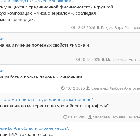
ской свистульки «Лиса с зеркалом»
ть учащихся с традиционной филимоновской игрушкой
скую композицию «Лиса с зеркалом», соблюдая
мы и пропорций.
12.03.2026
Радько Вера Геннад
ик"
на на изучение полезных свойств лимона и
10.12.2025
Мельникова Екате
ик"
я работа о пользе лимона и лимонника...
10.12.2025
Кравченко Любовь Анатол
чного материала на урожайность картофеля"
посадочного материала на урожайность картофеля"...
01.11.2025
Яковлева Татьяна Васил
ие БЛА в области охране лесов".
нии БЛА в охране лесов....