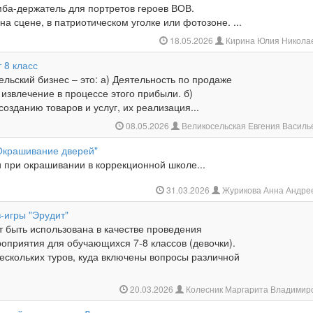
мба-держатель для портретов героев ВОВ.
на сцене, в патриотическом уголке или фотозоне. ...
18.05.2026
Кирина Юлия Никола
 8 класс
льский бизнес – это: а) Деятельность по продаже
и извлечение в процессе этого прибыли. б)
созданию товаров и услуг, их реализация...
08.05.2026
Великосельская Евгения Васил
"Окрашивание дверей"
 при окрашивании в коррекционной школе...
31.03.2026
Журикова Анна Андре
-игры "Эрудит"
т быть использована в качестве проведения
роприятия для обучающихся 7-8 классов (девочки).
нескольких туров, куда включены вопросы различной
20.03.2026
Колесник Маргарита Владимир