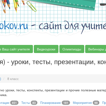
okov.ru
- сайт для учит
е Ваш сайт учителя
Видеоуроки
Олимпиады
Вебинары 
я) - уроки, тесты, презентации, к
)
8 класс
но уроки, тесты, конспекты, презентации и прочие полезные мате
ника.
нтации
Тесты
Планирование
Мероприятия
Пр
451
83
181
98