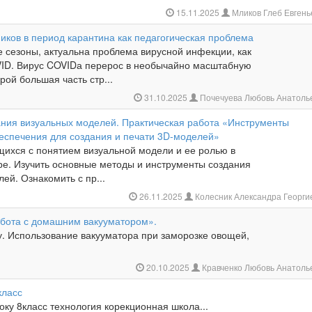
15.11.2025
Мликов Глеб Евген
иков в период карантина как педагогическая проблема
 сезоны, актуальна проблема вирусной инфекции, как
OVID. Вирус COVIDа перерос в необычайно масштабную
рой большая часть стр...
31.10.2025
Почечуева Любовь Анатоль
ания визуальных моделей. Практическая работа «Инструменты
еспечения для создания и печати 3D-моделей»
щихся с понятием визуальной модели и ее ролью в
е. Изучить основные методы и инструменты создания
ей. Ознакомить с пр...
26.11.2025
Колесник Александра Георг
абота с домашним вакууматором».
у. Использование вакууматора при заморозке овощей,
20.10.2025
Кравченко Любовь Анатол
класс
оку 8класс технология корекционная школа...