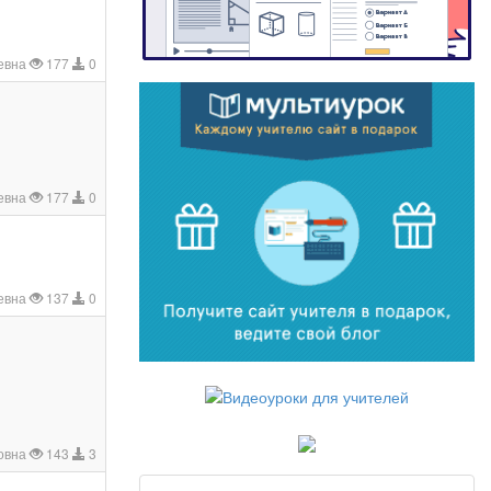
евна
177
0
ьевна
177
0
евна
137
0
овна
143
3