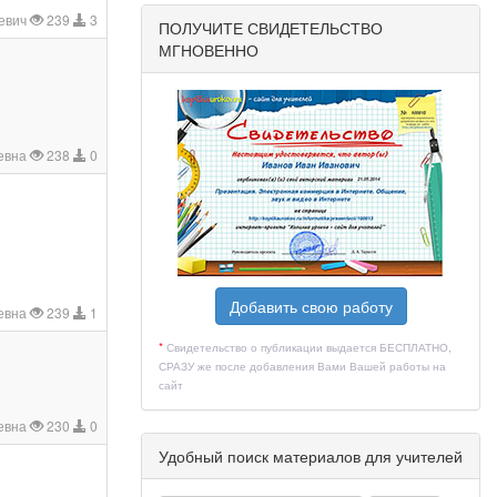
ьевич
239
3
ПОЛУЧИТЕ СВИДЕТЕЛЬСТВО
МГНОВЕННО
евна
238
0
Добавить свою работу
иевна
239
1
*
Свидетельство о публикации выдается БЕСПЛАТНО,
СРАЗУ же после добавления Вами Вашей работы на
сайт
ьевна
230
0
Удобный поиск материалов для учителей