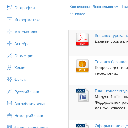
Все классы
Дошкольникам
1 к
География
11 класс
Информатика
Математика
Конспект урока п
Данный урок явля
Алгебра
Геометрия
Техника безопасн
Вопросы для тест
Химия
технологии....
Физика
План-конспект ур
Русский язык
Модуль 4 «Техно
Федеральной раб
Английский язык
для 5–9 классов. 
Немецкий язык
Оформление сце
Французский язык