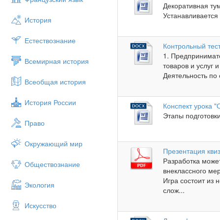
Декоративная ту
Устанавливается 
История
Естествознание
Контрольный тест
1. Предпринимате
Всемирная история
товаров и услуг 
Деятельность по 
Всеобщая история
История России
Конспект урока 
Этапы подготовки
Право
Окружающий мир
Презентация квиз
Разработка може
Обществознание
внеклассного ме
Игра состоит из 
Экология
слож...
Искусство