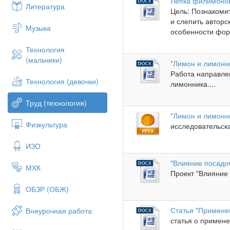
Лепка филимонов
Литература
Цель: Познакоми
и слепить автор
Музыка
особенности фор
Технология
(мальчики)
"Лимон и лимонн
Работа направле
Технология (девочки)
лимонника....
Труд (технология)
"Лимон и лимонн
Физкультура
исследовательска
ИЗО
"Влияние посадо
МХК
Проект "Влияние 
ОБЗР (ОБЖ)
Статья "Применен
Внеурочная работа
статья о примене