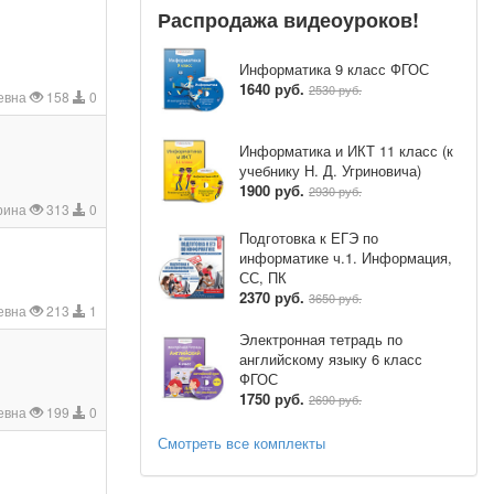
Распродажа видеоуроков!
Информатика 9 класс ФГОС
1640 руб.
2530 руб.
ьевна
158
0
Информатика и ИКТ 11 класс (к
учебнику Н. Д. Угриновича)
1900 руб.
2930 руб.
рина
313
0
Подготовка к ЕГЭ по
информатике ч.1. Информация,
СС, ПК
2370 руб.
3650 руб.
ьевна
213
1
Электронная тетрадь по
английскому языку 6 класс
ФГОС
1750 руб.
2690 руб.
ьевна
199
0
Смотреть все комплекты