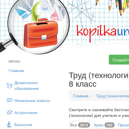
kopilka
ur
Создайт
МЕНЮ
Главная
Труд (технологи
8 класс
Дошкольное
образование
Главная
Труд (технология
Начальные классы
Смотрите и скачивайте бесплат
Астрономия
(технологии) для учителя и уче
Биология
Все
Уроки
Презе
2013
762