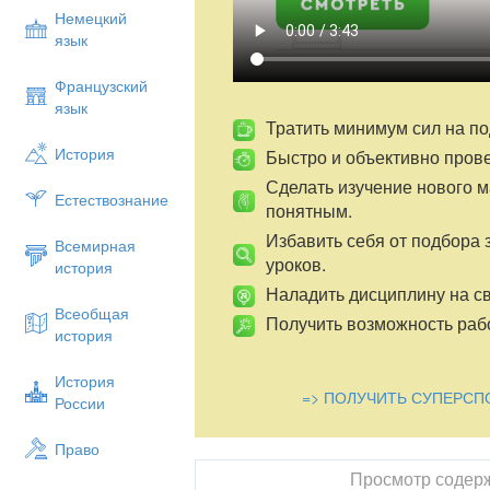
- обогащать словарный запас учащихся;
Немецкий
- совершенствовать орфографические 
язык
2. Развивающие:
- осуществление системно-деятельностн
Французский
- развитие внимания;
язык
- формирование УУД (личностных, регул
Тратить минимум сил на по
• развитие умения формулировать и до
История
Быстро и объективно пров
• развитие умений анализировать, сра
Сделать изучение нового 
• развитие творческих, речевых способ
Естествознание
понятным.
• формирование логических умений;
• развитие умения формулировать про
Избавить себя от подбора 
Всемирная
уроков.
3. Воспитательные:
история
? воспитание интереса и уважения к р
Наладить дисциплину на св
? воспитание ценностного отношения к
Всеобщая
Получить возможность рабо
? развитие коммуникативных УУД:
история
? создание благоприятной атмосферы 
уважения и сотрудничества.
История
=> ПОЛУЧИТЬ СУПЕРСП
России
Планируемые образовательные результ
Предметные :
Право
• обобщение и систематизация знаний
омонимах, синонимах, антонимах;
Просмотр содер