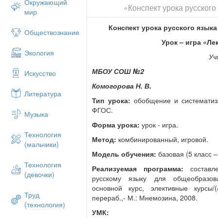
Окружающий
• работа с толковыми словарями разны
«Конспект урока русского 
мир
Метапредметные:
• формирование ценностного отношения
Конспект урока русского язык
• формирование нравственных ценнос
Обществознание
Личностные:
Урок – игра «Лек
• воспитание интереса к предмету чер
Экология
Уч
• умение соотносить свои действия с 
корректировать их.
МБОУ СОШ №2
Искусство
Оборудование:
Комогорова Н. В.
? ПК;
Литература
? мультимедийный проектор;
Тип урока:
обобщение и систематиз
? мультимедийная презентация к уроку
ФГОС.
Музыка
Структура урока:
Форма урока:
урок - игра.
1) Организационный этап.
Технология
2) Актуализация знаний.
Метод:
комбинированный, игровой.
(мальчики)
3) Постановка учебной задачи.
Модель обучения:
базовая (5 класс –
4) Закрепление опорных знаний
Технология
5) Физ. минутка.
Реализуемая программа:
составл
(девочки)
6) Закрепление изученного.
русскому языку для общеобразова
7) Рефлексия деятельности (подведени
основной курс, элективные курсы/(а
Труд
8) Информация о домашнем задании (к
перераб.,- М.: Мнемозина, 2008.
(технология)
за урок.
УМК: