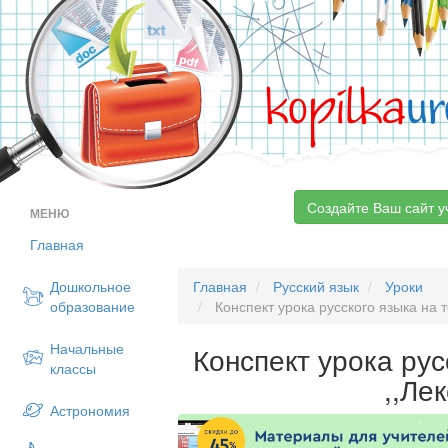
kopilka
ur
Создайте Ваш сайт у
МЕНЮ
Главная
Дошкольное
Главная
Русский язык
Уроки
образование
Конспект урока русского языка на т
Начальные
Конспект урока рус
классы
,,Ле
Астрономия