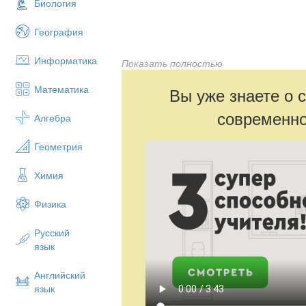
Биология
География
Информатика
Показать полностью
Математика
Вы уже знаете о 
?лтты? Біры??ай
тестілеуге псих
современно
Алгебра
О?ушылар?а ?леуметтік-психологиялы?
шін е? ма?ы?ды м?селе-о?ушыларды? 
Геометрия
амтамасыз ету, жа?ымсыз жа?даяттард
табылады.
Химия
Мамандар арасында?ы со??ы м?ліметте
Физика
арасында суицидтік мінез-??лы? пайда 
психологиялы? ?олайсыз жа?дайларда ?
ылы ?з ?мірлеріне н?с?ан келтірулері. С
Русский
себептері болады. К?птеген келе?сіз жа
язык
эмоциялы? к?йлерін бас?ара алмай не
таба алмай, ауыр эмоциялы? жа?дайла
Английский
и?алар?а ?шырап жатады. Оны? ішінде е?
язык
салдарды мысал ретінде келтіре кетейік.