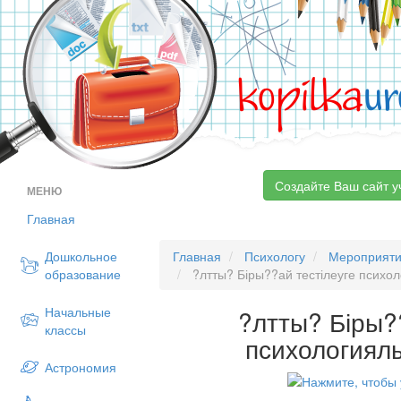
kopilka
ur
Создайте Ваш сайт у
МЕНЮ
Главная
Дошкольное
Главная
Психологу
Мероприят
образование
?лтты? Біры??ай тестілеуге психо
Начальные
?лтты? Біры?
классы
психологиял
Астрономия