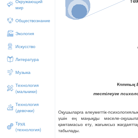
ТӘ
Окружающий
рдастары ?атарынан ?аржы-?аражат , ки
мир
рмысты? жа?дай жа?ынан жетіспеушілік к
Биологиялы?-генетикалы? т?р?ыда?ы се
Обществознание
балаларды? себептен-себепсіз ?з-?зде
уалаушылы?пен байланыстыра т?сіндіред
Экология
анда т?менгі к?рсеткішті к?рсетеді. Со
ы негізгі, ?сіресе, педагогикалы? себеп
Искусство
Осы орайда, білім беру мекемелері алды
Литература
бір?атары іске асырылуда. Педагог-пс
суицидіні? алдын-алу?а ж?не болдырма
ба?дарламалар жасап шы?арылып, т?жір
Музыка
БТ-?а психологиялы? даярлау ар?ылы ж
мінез-??лы?ты? алдын алу шарасы бол
Ұлттық 
Технология
(мальчики)
?БТ-ны? психологиялы? жа?дайына 
тестілеуге психол
?азіргі кезде елімізде о?ушыларды? мект
Технология
ая?тауы, я?ни оны? ба?алануы ?БТ (?лт
(девочки)
Оқушыларға әлеуметтік-психологиялы
бойынша ж?ргізіледі. ?БТ тек о?ушыны? 
үшін ең маңықды мәселе-оқушыла
?ана ?оймайды, сонымен ?атар т?лектер
Труд
қамтамасыз ету, жағымсыз жағдаятт
орындарына (ЖОО) т?суі-т?спеуінде, ме
(технология)
табылады.
болмауында шешуші р?л ат?арады. О?у