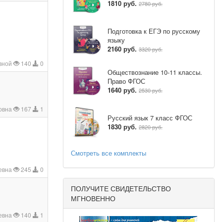
1810 руб.
2780 руб.
Подготовка к ЕГЭ по русскому
языку
2160 руб.
3320 руб.
вной
140
0
Обществознание 10-11 классы.
Право ФГОС
1640 руб.
2530 руб.
овна
167
1
Русский язык 7 класс ФГОС
1830 руб.
2820 руб.
Смотреть все комплекты
евна
245
0
ПОЛУЧИТЕ СВИДЕТЕЛЬСТВО
МГНОВЕННО
евна
140
1