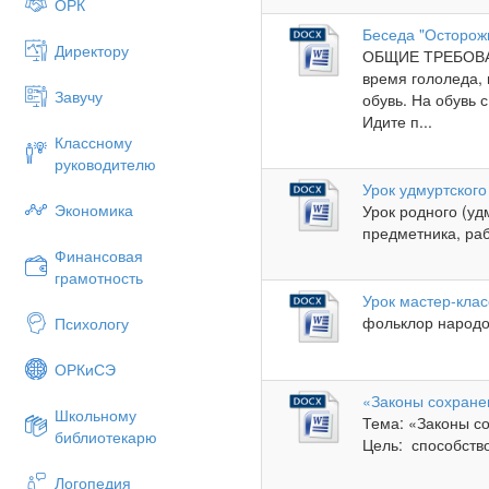
ОРК
Беседа "Осторож
Директору
ОБЩИЕ ТРЕБОВА
время гололеда,
Завучу
обувь. На обувь 
Идите п...
Классному
руководителю
Урок удмуртского
Экономика
Урок родного (уд
предметника, раб
Финансовая
грамотность
Урок мастер-клас
фольклор народо
Психологу
ОРКиСЭ
«Законы сохране
Школьному
Тема: «Законы с
библиотекарю
Цель: способств
Логопедия