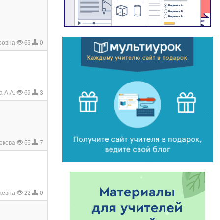
дровна
66
0
а А.А.
69
3
мекова
55
7
лаевна
22
0