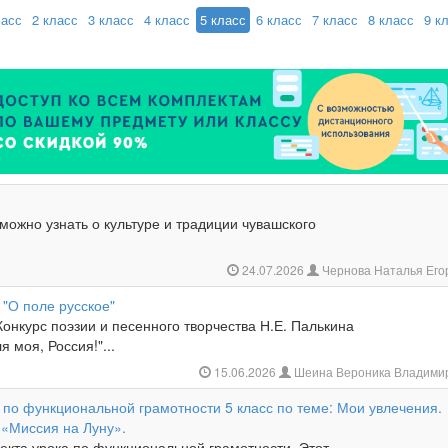
ласс
2 класс
3 класс
4 класс
5 класс
6 класс
7 класс
8 класс
9 к
можно узнать о культуре и традиции чувашского
24.07.2026
Чернова Наталья Ег
"О поле русское"
онкурс поэзии и песенного творчества Н.Е. Палькина
 моя, Россия!"...
15.06.2026
Шеина Вероника Владими
 по функциональной грамотности 5 класс по теме: Мои увлечения.
 «Миссия на Луну».
екта урока по функциональной грамотности. Этот