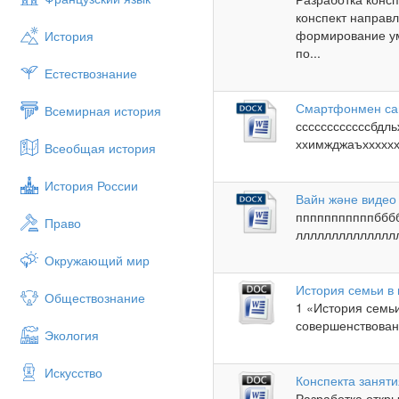
конспект направл
формирование ум
История
по...
Естествознание
Смартфонмен сапа
Всемирная история
ссссссссссссб
ххимжджаъххх
Всеобщая история
История России
Вайн және видео 
пппппппппппббб
Право
лллллллллллллл
Окружающий мир
История семьи в
Обществознание
1 «История семьи
совершенствовани
Экология
Искусство
Конспекта заняти
Разработка откр