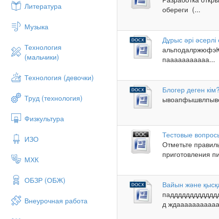
Литература
обереги (...
Музыка
Дұрыс әрі әсерлі
Технология
альподалржюфэ
(мальчики)
пааааааааааа...
Технология (девочки)
Блогер деген кім
Труд (технология)
ывоапфышвлпыво
Физкультура
Тестовые вопросы
ИЗО
Отметьте правиль
приготовления пи
МХК
ОБЗР (ОБЖ)
Вайын және қысқ
падддддддддддд
Внеурочная работа
д ждааааааааааа