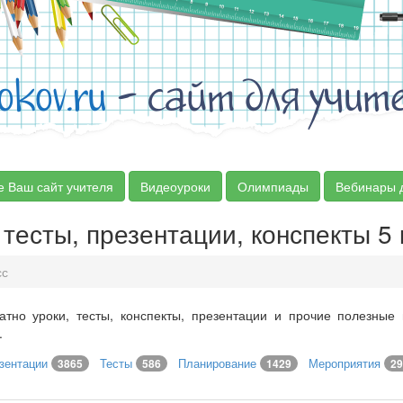
okov.ru
- сайт для учит
е Ваш сайт учителя
Видеоуроки
Олимпиады
Вебинары 
 тесты, презентации, конспекты 5 
сс
атно уроки, тесты, конспекты, презентации и прочие полезные
.
зентации
Тесты
Планирование
Мероприятия
3865
586
1429
29