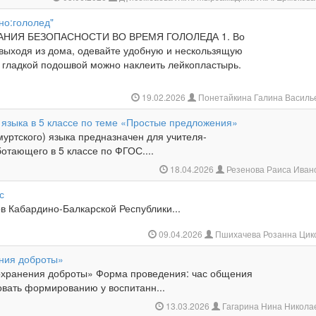
но:гололед"
НИЯ БЕЗОПАСНОСТИ ВО ВРЕМЯ ГОЛОЛЕДА 1. Во
 выходя из дома, одевайте удобную и нескользящую
с гладкой подошвой можно наклеить лейкопластырь.
19.02.2026
Понетайкина Галина Василь
 языка в 5 классе по теме «Простые предложения»
муртского) языка предназначен для учителя-
отающего в 5 классе по ФГОС....
18.04.2026
Резенова Раиса Иван
с
в Кабардино-Балкарской Республики...
09.04.2026
Пшихачева Розанна Цик
ния доброты»
охранения доброты» Форма проведения: час общения
овать формированию у воспитанн...
13.03.2026
Гагарина Нина Никола