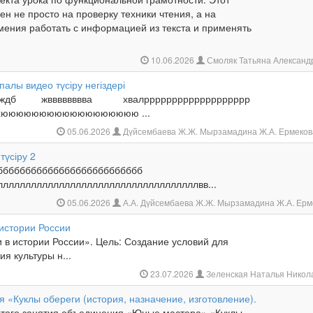
ен не просто на проверку техники чтения, а на
ения работать с информацией из текста и применять
10.06.2026
Смоляк Татьяна Алексан
лы видео түсіру негіздері
дльждб жвввввввва хвалррррррррррррррррррр
хххюююююююююююююююююю ...
05.06.2026
Дүйсембаева Ж.Ж. Мырзамадина Ж.А. Ермеков
түсіру 2
бббббббббббббббббббббббббб
ллллллллллллллллллллллллллллллллллллвв...
05.06.2026
А.А. Дүйсембаева Ж.Ж. Мырзамадина Ж.А. Ер
 истории России
 в истории России». Цель: Создание условий для
я культуры н...
23.07.2026
Зеленская Наталья Нико
я «Куклы обереги (история, назначение, изготовление).
ытого занятия объединения «Юные мастера» «Куклы