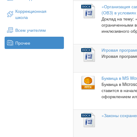
«Организация са
Коррекционная
(ОВЗ) в условия
школа
Доклад на тему:
ограниченными в
Всем учителям
инклюзивного обр
Прочее
Игровая програм
Игровая программ
Буквица в MS Wo
Буквица в Micros
ставится в начал
оформлением или
«Законы сохране