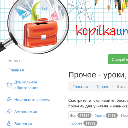
kopilka
ur
Создайт
МЕНЮ
Главная
Прочее - уроки,
Дошкольное
Главная
Прочее
5 кла
образование
Начальные классы
Смотрите и скачивайте беспл
прочему для учителя и ученика
Астрономия
Все
Уроки
Пре
27334
7166
Прочее
Биология
11332