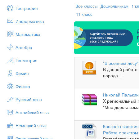
Все классы
Дошкольникам
1 к
География
11 класс
Информатика
Математика
Алгебра
Геометрия
"В осеннем лесу"
В данной работе 
Химия
народа. ...
Физика
Николай Палькин 
Русский язык
X региональный К
"Мне дорога земля
Английский язык
Немецкий язык
Конспект занятия
Работа с текстом
Французский язык
Разработка консп