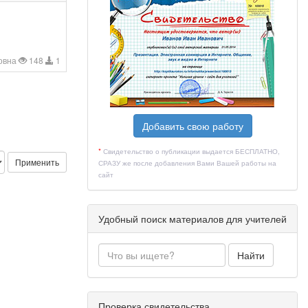
овна
148
1
Добавить свою работу
*
Свидетельство о публикации выдается БЕСПЛАТНО,
Применить
СРАЗУ же после добавления Вами Вашей работы на
сайт
Удобный поиск материалов для учителей
Найти
Проверка свидетельства