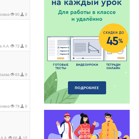
ровна
90
0
а А.А.
72
0
мбаева
63
0
ровна
79
0
 А.А.
66
12