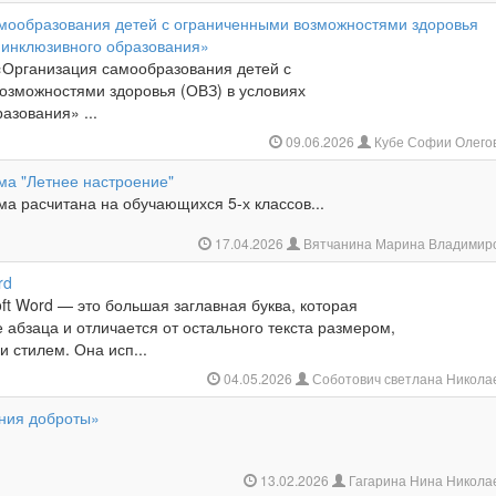
мообразования детей с ограниченными возможностями здоровья
х инклюзивного образования»
 «Организация самообразования детей с
озможностями здоровья (ОВЗ) в условиях
азования» ...
09.06.2026
Кубе Софии Олего
ма "Летнее настроение"
а расчитана на обучающихся 5-х классов...
17.04.2026
Вятчанина Марина Владимир
rd
oft Word — это большая заглавная буква, которая
е абзаца и отличается от остального текста размером,
 стилем. Она исп...
04.05.2026
Соботович светлана Никола
ния доброты»
13.02.2026
Гагарина Нина Никола