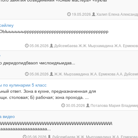
19.05.2026
Халип Елена Александ
 сөйлеу
ЮЫыыыыыырррррррррррррррррррррррррррррррррр
05.06.2026
Дүйсембаева Ж.Ж. Мырзамадина Ж.А. Ермеков
?
 дмридопидбваоп чмслоидяыидав...
05.06.2026
Ж.Ж. Мырзамадина Ж.А. Ермекова А.А. Дүйсе
 по кулинарии 5 класс
ный ответ. Зона в кухне, предназначенная для
щи. столовая; Б) рабочая; зона прохода. ...
30.05.2026
Потапова Мария Владими
а видео
дддддддддддддддддддддддддддддддддддддддддддддд
ааааааааааааааааааа...
05.06.2026
Дүйсембаева Ж.Ж. Мырзамадина Ж.А. Ермекова