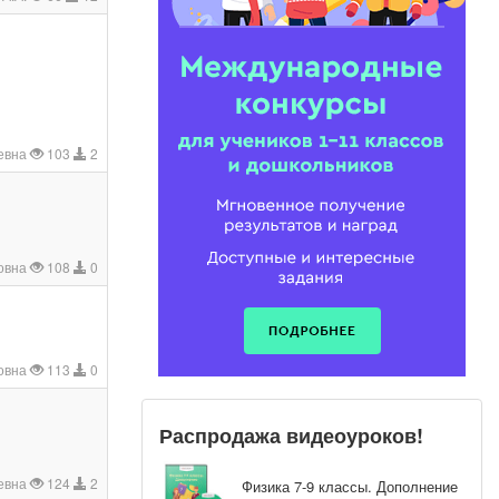
евна
103
2
овна
108
0
овна
113
0
Распродажа видеоуроков!
евна
124
2
Физика 7-9 классы. Дополнение