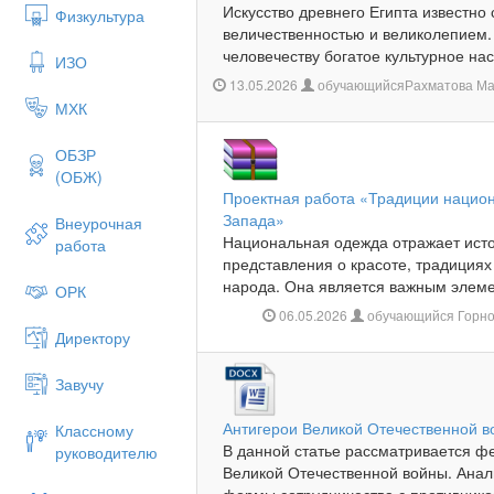
Искусство древнего Египта известно
Физкультура
величественностью и великолепием.
человечеству богатое культурное нас
ИЗО
13.05.2026
обучающийсяРахматова Мах
МХК
ОБЗР
(ОБЖ)
Проектная работа «Традиции нацио
Запада»
Внеурочная
Национальная одежда отражает ист
работа
представления о красоте, традициях
народа. Она является важным элемен
ОРК
06.05.2026
обучающийся Горно
Директору
Завучу
Антигерои Великой Отечественной в
Классному
В данной статье рассматривается ф
руководителю
Великой Отечественной войны. Анал