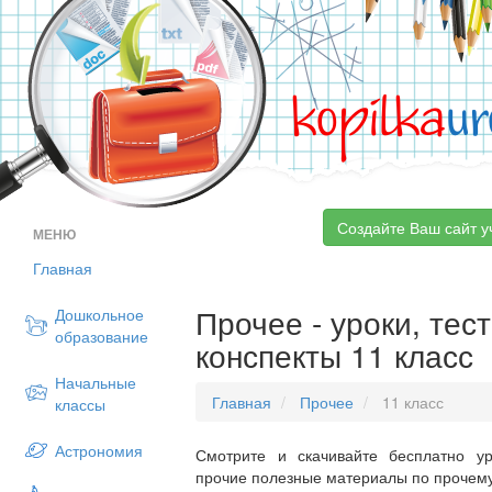
kopilka
ur
Создайте Ваш сайт у
МЕНЮ
Главная
Прочее - уроки, тес
Дошкольное
образование
конспекты 11 класс
Начальные
Главная
Прочее
11 класс
классы
Астрономия
Смотрите и скачивайте бесплатно ур
прочие полезные материалы по прочему 