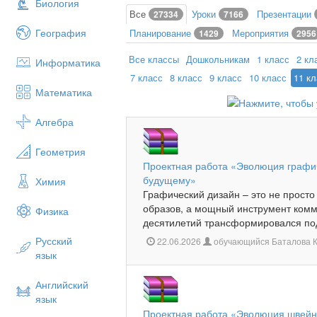
Биология
Все
Уроки
Презентации
27334
7166
География
Планирование
Мероприятия
1429
2956
Все классы
Дошкольникам
1 класс
2 кл
Информатика
7 класс
8 класс
9 класс
10 класс
11 к
Математика
Алгебра
Геометрия
Проектная работа «Эволюция графич
будущему»
Химия
Графический дизайн – это не просто
образов, а мощный инструмент комм
Физика
десятилетий трансформировался под
Русский
22.06.2026
обучающийся Баталова К
язык
Английский
язык
Проектная работа «Эволюция швейно