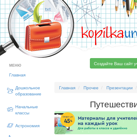
kopilka
ur
Создайте Ваш сайт у
МЕНЮ
Главная
Дошкольное
Главная
Прочее
Презентации
образование
Путешестви
Начальные
классы
Астрономия