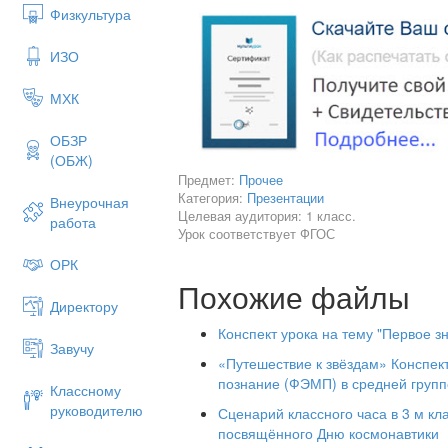
Физкультура
ИЗО
МХК
ОБЗР
(ОБЖ)
Предмет:
Прочее
Категория:
Презентации
Внеурочная
Целевая аудитория: 1 класс.
работа
Урок соответствует ФГОС
ОРК
Еще с давних времен люди стали дума
Похожие файлы
космос? Если жизнь на других планет
Директору
И тогда ученые и конструкторы создал
Конспект урока на тему "Первое з
«Восток».
Завучу
«Путешествие к звёздам» Конспек
Космический корабль – это сложная те
познание (ФЭМП) в средней групп
Классному
посадить в него человека технику надо
руководителю
Сценарий классного часа в 3 м кл
посвящённого Дню космонавтики