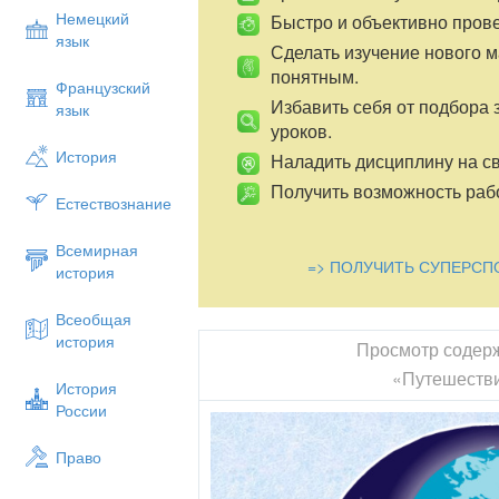
Немецкий
Быстро и объективно пров
язык
Сделать изучение нового 
понятным.
Французский
Избавить себя от подбора 
язык
уроков.
История
Наладить дисциплину на св
Получить возможность рабо
Естествознание
Всемирная
=> ПОЛУЧИТЬ СУПЕРСП
история
Всеобщая
история
Просмотр содер
«Путешестви
История
России
Право