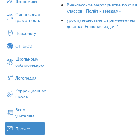
Экономика
Внеклассное мероприятие по физи
классов «Полёт к звёздам»
Финансовая
урок путешествие с применением 
грамотность
десятка. Решение задач."
Психологу
ОРКиСЭ
Школьному
библиотекарю
Логопедия
Коррекционная
школа
Всем
Прежде чем человек полетел в космос
учителям
Первой в космос отправилась собака Л
Прочее
В то время люди ещё очень мало знал
ещё не умели возвращать с орбиты. По