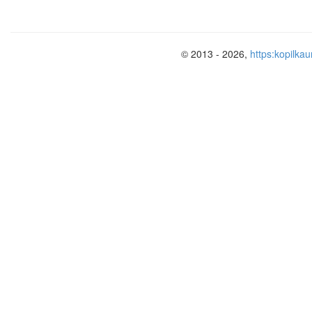
космическом пространстве.
© 2013 - 2026,
https:kopilkau
Через 3 года после неудачного полета
отправляются уже две собаки – Белка 