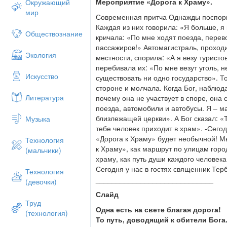
Мероприятие «Дорога к Храму».
Окружающий
времени Крещения Руси в 988 г. 
мир
приобретает первостепенное значение.
Современная притча Однажды поспорил
первую очередь строится церковь
Каждая из них говорила: «Я больше, я
Обществознание
исключительно важное место в жизни 
кричала: «По мне ходят поезда, перев
украшению храмов отдавалось все само
пассажиров!» Автомагистраль, проход
Экология
- и жертвовались наибольшие средства.
местности, спорила: «А я везу туристо
перебивала их: «По мне везут уголь, 
• Храмы сами стали произведениями ис
Искусство
существовать ни одно государство». Т
удивительные по красоте и величию 
стороне и молчала. Когда Бог, наблюд
иконы и внутреннюю роспись, которы
Литература
почему она не участвует в споре, она 
день. Лучшие мастера-ювелиры созда
поезда, автомобили и автобусы. Я – м
которые теперь являются бесценными э
близлежащей церкви». А Бог сказал: «Т
Музыка
• В храмах проходили церковные 
тебе человек приходит в храм». -Сего
определяли развитие отечественной и
«Дорога к Храму» будет необычной! М
Технология
были грамотные люди, устраивались 
к Храму», как маршрут по улицам горо
(мальчики)
книг), архивы и библиотеки, основыв
храму, как путь души каждого человека
приходские школы.
Сегодня у нас в гостях священник Тер
Технология
_____________________________
(девочки)
• Храмы на Руси всегда были сокровищ
знала музеев: все поистине ценное 
Слайд
Труд
монастырях. Таким образом, храм н
Одна есть на свете благая дорога!
(технология)
православной культуры.
То путь, доводящий к обители Бога