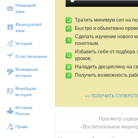
приходские школы.
Немецкий
язык
• Храмы на Руси всегда были сокровищ
знала музеев: все поистине ценное 
Тратить минимум сил на по
Французский
монастырях. Таким образом, храм н
Быстро и объективно пров
язык
православной культуры.
Сделать изучение нового 
понятным.
История
В последние десятилетия стали восст
Избавить себя от подбора 
новые, реставрировать памятники архи
Естествознание
уроков.
глядя на величественные храмы, спр
Наладить дисциплину на св
архитекторами страны. В России 
Всемирная
остановиться сегодня на храмах Тербун
Получить возможность рабо
история
что бы прикоснуться к истории родного 
Всеобщая
история
=> ПОЛУЧИТЬ СУПЕРСП
Давайте посмотрим, какое толкование 
История
«Толковом словаре русского языка».
России
Храм, м. Здание для богослужения, церк
Просмотр содер
«Воспитательное меропр
Право
Дорога к храму (высок.) - путь к вере, к Б
Храм является средоточием церковно