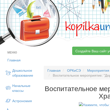
kopilka
ur
Создайте Ваш сайт у
МЕНЮ
Главная
Дошкольное
Главная
ОРКиСЭ
Мероприятия
образование
Воспитательное мероприятие: "Дор
Начальные
Воспитательное мер
классы
Хр
Астрономия