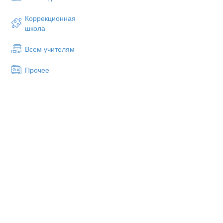
Коррекционная
Фамилия_________________
школа
Всем учителям
1
.Напиши названия инструмен
________________________
Прочее
________________________
2.
Какую температуру показы
3.
В какое время года многие