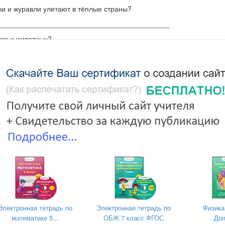
тки и журавли улетают в тёплые страны?
___________________________________________
ния и животных?
иология г) астрономия
и комнатное растение долгое время держать в темноте , то о
________ .
узнать, умеют ли летать пингвины?
ов
в
) в энциклопедии о животных
ке
г
) в математической энциклопедии
а инструменты отметь буквой – И.
Электронная тетрадь по
Электронная тетрадь по
Физика
математике 5...
ОБЖ 7 класс ФГОС
Доп