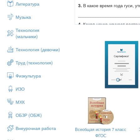
Литература
3.
В какое время года гуси, у
________________________
Музыка
4.
Какая наука изучает расте
Технология
а) история б) география в) б
(мальчики)
5.
Дополни предложение:
Есл
_
________________________
Технология (девочки)
6
. В какой книге ты сможешь 
Труд (технология)
а
) в словаре иностранных сл
Физкультура
б
) в медицинском справочни
7.
Приборы отметь буквой П, 
ИЗО
МХК
ОБЗР (ОБЖ)
Внеурочная работа
Всеобщая история 7 класс
ФГОС