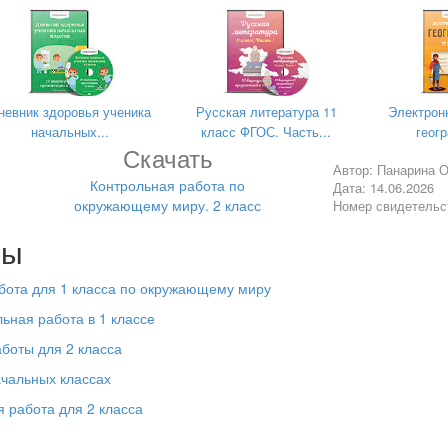
невник здоровья ученика
Русская литература 11
Электрон
начальных...
класс ФГОС. Часть...
геогр
 текстом:
Скачать
а
Температура воздуха
Осадки
Автор: Панарина 
Контрольная работа по
Дата: 14.06.2026
окружающему миру. 2 класс
Номер свидетельс
огодой и получил такие данные: 15 градусов тепла, пасмурно и до
лы
сделать древний человек:
бота для 1 класса по окружающему миру
тво
ьная работа в 1 классе
ают помогает маленькому ребёнку различить форму и цвет предме
боты для 2 класса
яния
ачальных классах
а
 работа для 2 класса