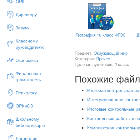
ОРК
Директору
Завучу
География 10 класс ФГОС
Д
Классному
8.
Заполни таблицу, пользуясь
руководителю
Дата
Состояние неб
Предмет:
Окружающий мир
Категория:
Прочее
Экономика
Целевая аудитория: 2 класс
24 сентября ты наблюдал за п
Финансовая
Похожие фай
грамотность
9
. Какие изобретение мог бы 
а) телевидение в) телефон
Итоговая контрольная ра
Психологу
б) лук и стрелы г) электричес
Интегрированная контрол
ОРКиСЭ
10.
Какой орган чувств помог
Итоговые контрольные ра
А) орган слуха в) орган обон
Контрольные работы в н
Школьному
библиотекарю
Б) орган зрения г) орган вкус
Комплексная контрольная
Логопедия