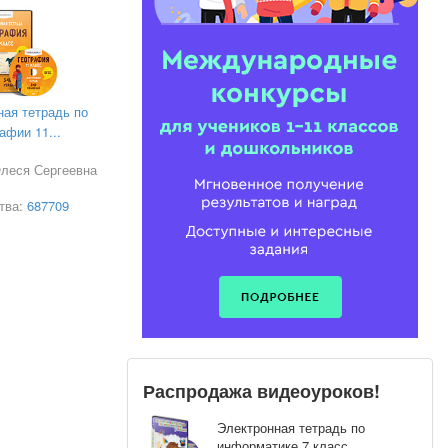
ная тетрадь по
афии 11...
Олеся Сергеевна
тва:
687709
ждь.
тов?
Распродажа видеоуроков!
Электронная тетрадь по
информатике 7 класс