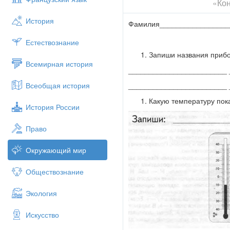
«Кон
История
Фамилия_________________
Естествознание
Запиши названия прибо
Всемирная история
________________________ 
________________________ 
Всеобщая история
Какую температуру пок
История России
Право
Окружающий мир
Обществознание
Экология
Искусство