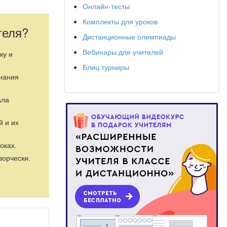
Онлайн-тесты
Комплекты для уроков
теля?
Дистанционные олимпиады
Вебинары для учителей
ку и
Блиц турниры
знания
ала
й и их
оках.
ворчески.