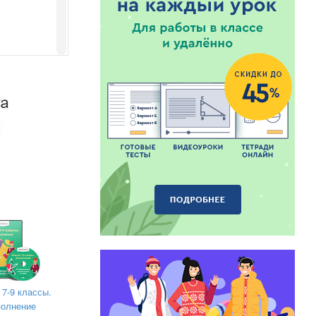
но
 7-9 классы.
олнение