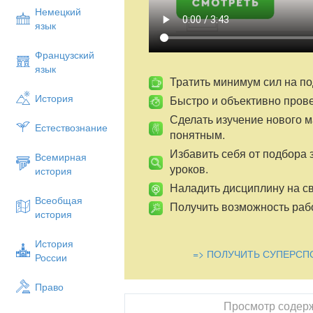
«Обмена мыслями», прилагающее все у
Немецкий
результата.
язык
Ожидаемый результат:
Французский
(из среднесрочного планирования)
язык
Тратить минимум сил на по
Знают о функциях органов чувств, о гиг
История
Быстро и объективно пров
отношении.
Сделать изучение нового 
Понимают значимость органов чувстввжи
Естествознание
понятным.
Различить полезные и вредные условия 
Избавить себя от подбора 
Всемирная
Критерии успеха:
уроков.
история
Путем исследования выяснить, какую ро
Наладить дисциплину на св
человека
Всеобщая
Получить возможность рабо
история
Ключевые идеи/подход:
Развитие у учащихся навыков группово
История
=> ПОЛУЧИТЬ СУПЕРСП
через обсуждение в группе, активизаци
России
постановка цели урока.
Право
Учебник:
Просмотр содер
(рекомендованный МОН РК)