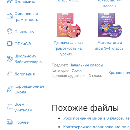
Экономика
делятся на группы.
классы
Создание ситуации успеха
Финансовая
грамотность
Настроенье каково?
Организацио
Все такого мненья?
момент
Психологу
1 минута
Индивидуальная работа.
Приветствует учащи
Функциональная
Математика и
ОРКиСЭ
Отмечает отсутству
Стратегия
«Мозговой штурм» -
ответит
грамотность на
игры 3–4 классы
Проверяет готовнос
уроках...
«Тонкие» вопросы:
Школьному
уроку.
библиотекарю
1.Назовите основные функции нервной 
Предмет:
Начальные классы
Настрой на у
Категория:
Уроки
Краткосро
2.Из чего состоит нервная система?
Логопедия
Для создания
Целевая аудитория: 3 класс
коллаборативной ср
3.Чем управляет нервная система?
Коррекционная
предлагает учащимс
4.Какой орган посылает нервам сигнал-п
школа
украсить класс
разноцветными
«Толстые» вопросы:
цветочками
Похожие файлы
Всем
3
минуты
1. Как ты думаешь, нужно ли человеку 
учителям
Предлагает повтори
2.Объясните, что нужно делать во изб
Урок познания мира в 3 классе. Те
правила работы в
Прочее
группах.
3. Как вы думаете, нужно ли чередоват
Краткосрочное планирование по с