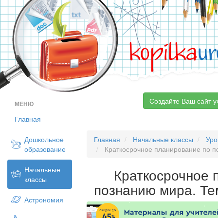
kopilka
ur
Создайте Ваш сайт у
МЕНЮ
Главная
Дошкольное
Главная
Начальные классы
Уро
образование
Краткосрочное планирование по по
Начальные
Краткосрочное 
классы
познанию мира. Те
Астрономия