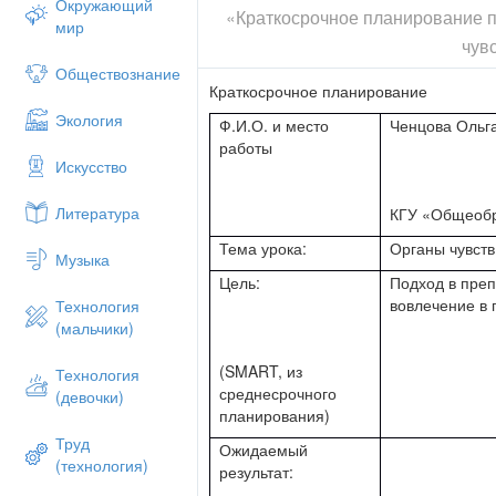
Окружающий
«Краткосрочное планирование п
мир
«Познание мира», «Атам?ра» 2014,
чув
К. Жунусова, Н. Жапанбаева
Обществознание
Краткосрочное планирование
Ход урока/заметки учителя:
Экология
Ф.И.О. и место
Ченцова Ольг
Время
работы
Деятельность учителя
Искусство
Деятельность
Литература
КГУ «Общеобр
обучающихся
Тема урока:
Органы чувств:
Музыка
Оценивание
Цель:
Подход в преп
Ресурсы
вовлечение в 
Технология
Формативное
(мальчики)
(ОдО)
(SMART, из
Технология
среднесрочного
Суммативное (ОО)
(девочки)
планирования)
1 минута
Труд
Ожидаемый
Организационный момент
(технология)
результат:
Приветствует учащихся. Отмечает отсутс