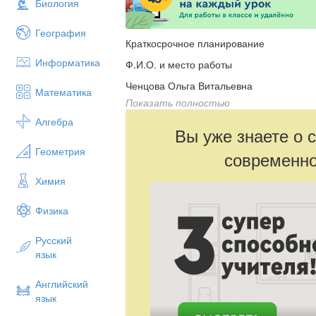
Биология
География
Краткосрочное планирование
Информатика
Ф.И.О. и место работы
Ченцова Ольга Витальевна
Математика
Показать полностью
КГУ «Общеобразовательная школа № 2
Алгебра
Предмет: познание мира
Вы уже знаете о 
23.10.15
Геометрия
современно
Класс:
Химия
3 «А»
Физика
Тема урока:
Органы чувств: глаза, уши, нос, язык, ко
Русский
язык
Цель:
(SMART, из среднесрочного планирован
Английский
Подход в преподавании обучении (идея)
язык
ходе диалога, через равноправное парт