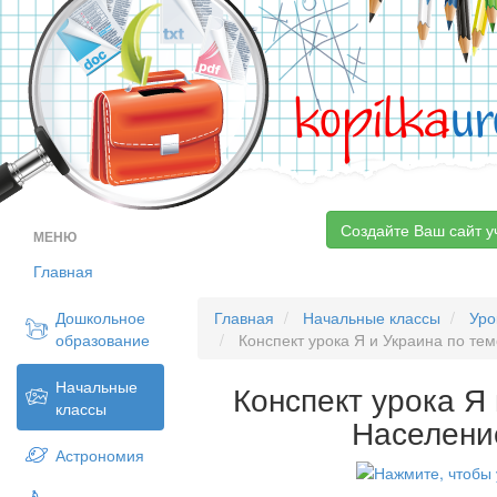
kopilka
ur
Создайте Ваш сайт у
МЕНЮ
Главная
Дошкольное
Главная
Начальные классы
Уро
образование
Конспект урока Я и Украина по те
Начальные
Конспект урока Я
классы
Населени
Астрономия