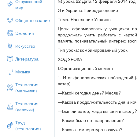
мире)
№ урока 22 Дата 12 февраля 2014 год
Окружающий
мир
— Расскажите о природных условиях 
Я и Украина.Природоведение
Как называются луга Крымских гор? (Яй
Тема. Население Украины
Обществознание
Какая самая высокая вершина Крымских
Цель: сформировать у учащихся пр
Экология
массиве Бабуган-яйла.)
продолжать учить работать с картой
память, познавательный интерес; восп
Какова ее высота? (Высота горы — 1545
Искусство
Тип урока: комбинированный урок.
— Как меняются растения от подножи
Литература
ХОД УРОКА
- Назовите растения Крымских гор.
I.Организационный момент
Какие животные водятся только в Крымс
Музыка
1. Итог фенологических наблюдений (
Какие заповедники созданы в Крыму? (К
ветер)
Технология
— Какое значение имеют заповедник
(мальчики)
—Какой сегодня день? Месяц?
III. Мотивация учебной деятельности
—Какова продолжительность дня и но
Технология
- А в какой стране мы живем? - Столица
(девочки)
—Был ли ветер, когда вы шли в школу
— На каком материке находится Укр
—Каким было его направление?
Труд
С какими странами она граничит?
(технология)
—Какова температура воздуха?
-Какова её площадь?