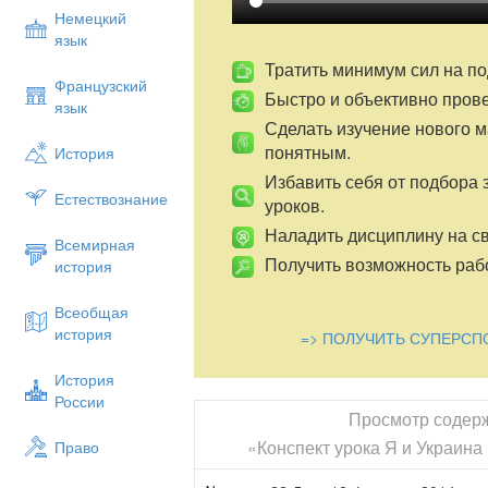
—Какова температура воздуха?
Немецкий
язык
—Были ли осадки?
Тратить минимум сил на по
—Какие изменения произошли в жизни 
Французский
Быстро и объективно пров
язык
—Каких птичек вы встретили по дороге 
Сделать изучение нового 
—Какие интересные изменения вы заме
понятным.
История
—Что хорошее вы сделали для природы
Избавить себя от подбора 
Естествознание
уроков.
II. Проверка домашнего задания
Наладить дисциплину на св
1. Блицопрос
Всемирная
Получить возможность рабо
история
Цвет жетонов учитель выбирает на свое
— Какая географическая карта помога
Всеобщая
история
=> ПОЛУЧИТЬ СУПЕРСП
От чего зависит разнообразие природны
Какие горы есть в Украине?
История
России
- Где расположены Крымские горы?
Просмотр содер
Покажите на физической карте располо
«Конспект урока Я и Украина
Право
К каким по возрасту горам относятся Кр