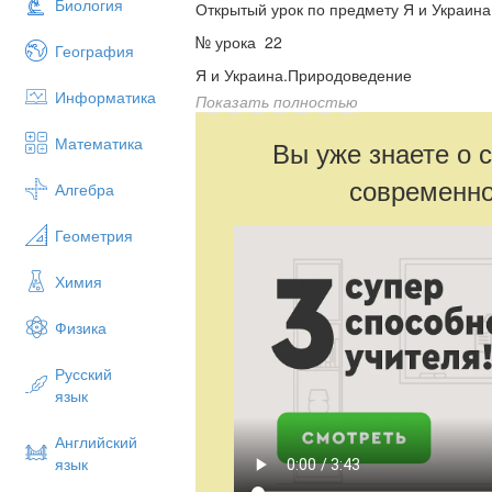
Биология
Открытый урок по предмету Я и Украина
№ урока 22 Дата 12 ф
География
Я и Украина.Природоведение
Информатика
Показать полностью
Тема. Население Украины
Цель: сформировать у учащихся предст
Математика
Вы уже знаете о 
продолжать учить работать с картой и у
современно
познавательный интерес; воспитывать ч
Алгебра
Тип урока: комбинированный урок.
Геометрия
ХОД УРОКА
Химия
I.Организационный момент
1. Итог фенологических наблюдений (об
Физика
ветер)
—Какой сегодня день? Месяц?
Русский
язык
—Какова продолжительность дня и ночи
—Был ли ветер, когда вы шли в школу?
Английский
язык
—Каким было его направление?