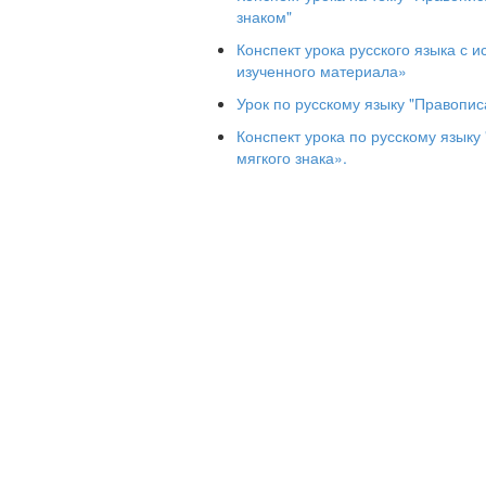
знаком"
III. Изучение нового материала
Конспект урока русского языка с
1. Сообщение темы и задач урока
изученного материала»
– Сегодня на уроке мы продолжим 
Урок по русскому языку "Правопис
Будем писать слова с разделительным
написание разделительного мягкого зн
Конспект урока по русскому язык
мягкого знака».
2. Ввод опорной таблицы «Учись объя
а) Работа с учебником. стр. 59 правило
– Самостоятельно прочитайте.
1 ученик вслух. (2-3 ученика после не
б) Я приготовила опорную таблич
объяснять слова с разделительным мя
Учись объяснять.
Например, в слове
братья
пишу раз
произносятся раздельно.
3. Работа с учебником. Упражнение ст
а) Прочитайте упражнение самостоят