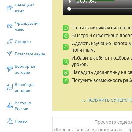
Немецкий
язык
Французский
Тратить минимум сил на по
язык
Быстро и объективно пров
История
Сделать изучение нового 
понятным.
Естествознание
Избавить себя от подбора 
уроков.
Всемирная
Наладить дисциплину на св
история
Получить возможность рабо
Всеобщая
история
=> ПОЛУЧИТЬ СУПЕРСП
История
России
Право
Просмотр содер
«Конспект урока русского языка "