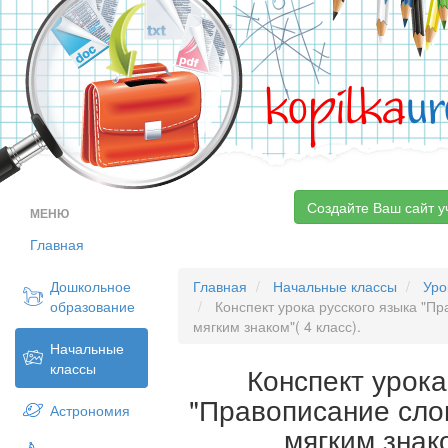
kopilka
ur
Создайте Ваш сайт у
МЕНЮ
Главная
Дошкольное
Главная
Начальные классы
Уро
образование
Конспект урока русского языка "П
мягким знаком"( 4 класс).
Начальные
классы
Конспект урока
"Правописание сло
Астрономия
мягким знако