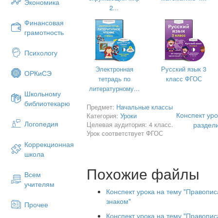
б) Как произносятся согласный и глас
Экономика
2...
раздельно?
Финансовая
– Какой знак обозначает это на письм
грамотность
в) Какое правило мы выучили?
Психологу
2. Пальчиковая гимнастика
Электронная
Русский язык 3
– Мы сегодня будем много писать, да
ОРКиСЭ
тетрадь по
класс ФГОС
лучше писали.
литературному...
Школьному
3. Минутка чистописания.
библиотекарю
Предмет:
Начальные классы
4. Спишите слова с доски и подчеркни
Конспект уро
Категория:
Уроки
Физминутка.
Логопедия
Целевая аудитория: 4 класс.
раздели
Урок соответствует ФГОС
Вот помощники мои, (вытягиваем ручк
Коррекционная
Их как хочешь поверни. (поворачиваем
школа
Раз, два, три, четыре, пять.
Похожие файлы
Всем
Постучали, повертели (хлопаем в лад
учителям
Конспект урока на тему "Правопи
И работать захотели.
знаком"
Прочее
Тихо все на место сели. (дети садятся
Конспект урока на тему "Правопи