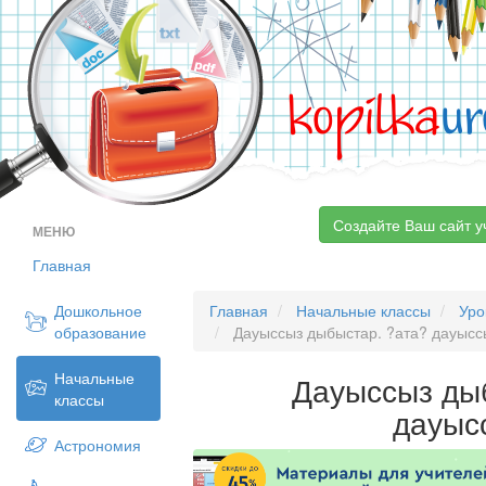
kopilka
ur
Создайте Ваш сайт у
МЕНЮ
Главная
Дошкольное
Главная
Начальные классы
Уро
образование
Дауыссыз дыбыстар. ?ата? дауысс
Начальные
Дауыссыз ды
классы
дауыс
Астрономия