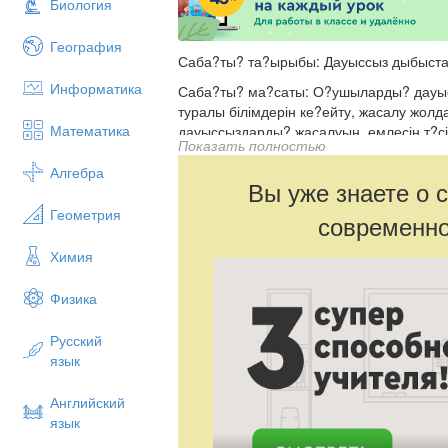
Биология
География
Саба?ты? та?ырыбы: Дауыссыз дыбыста
Информатика
Саба?ты? ма?саты: О?ушыларды? дауыс
туралы білімдерін ке?ейту, жасалу жол
Математика
дауыссыздарды? жасалуын, емлесін т?сі
Показать полностью
Дауыссыз дыбыстар?а байланысты грам
Алгебра
ылы ойын, ?з бетімен ж?мыс жасату ар
Вы уже знаете о 
ал?ан білімдерін бекітуге жа?дай жасау;
Геометрия
современно
Т?ртіпті, жолдастарымен досты? ?арым-?
ияттылы??а, жан-жа?ты болу?а т?рбиел
Химия
К?рнекілігі: слайд кестелер, граммати
Физика
П?наралы? байланыс: ?дебиет, жаратыл
Русский
Саба?ты? т?рі: жа?а білім беру
язык
?дісі: с?ра?-жауап, т?сіндіру, ?з бетіме
Саба?ты? барысы: І ?йымдастыру б?лім
Английский
язык
О?ушыларды? зейінін саба??а аудару, 