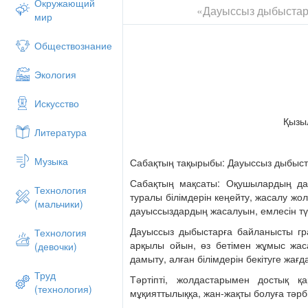
Окружающий
«Дауыссыз дыбыстар
мир
?ткенге шолу. –Дауысты дыбыстар деген
Обществознание
- Тілді? ?атысына ?арай, жа?ты? ?атысы
арай б?лінуін ата.
Экология
ІІ ?й тапсырмасын тексеру
Искусство
258-жатты?у С?зді? басы мен со?ы бірд
болып келетін 10 с?з
Қызыл
Литература
259-жатты?у. Дауысты дыбыс?а басталы
су аттарын 10 с?з
Музыка
Сабақтың тақырыбы: Дауыссыз дыбыст
Бірдей дауысты дыбыс?а басталатын ?л
Сабақтың мақсаты: Оқушылардың да
немесе жа?ылтпаштар жазу.
Технология
туралы білімдерін кеңейту, жасалу жо
(мальчики)
ІІІ. Жа?а саба?
дауыссыздардың жасалуын, емлесін түс
«?й?асын тап» ойыны, тап?ан с?здердег
Дауыссыз дыбыстарға байланысты г
Технология
арқылы ойын, өз бетімен жұмыс жас
(девочки)
1. Са?атты? жа?ылма да есебінен,
дамыту, алған білімдерін бекітуге жағд
?зі? оян, ?зі? т?р. (т?сегі?нен)
Труд
Тәртіпті, жолдастарымен достық қар
(технология)
2. Дер кезінде тама?тан,
мұқияттылыққа, жан-жақты болуға тәрб