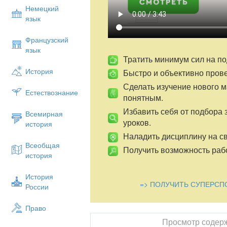
О?ушыны? аты-ж?ні
Немецкий
язык
?й тапсырмасы
С?ра?-жауап
Французский
язык
№1 тапсырма
Тратить минимум сил на по
№2 тапсырма
История
Быстро и объективно пров
№3 тапсырма
Сделать изучение нового 
Естествознание
понятным.
?орытынды ба?а
Избавить себя от подбора 
Всемирная
уроков.
история
Наладить дисциплину на св
Всеобщая
Получить возможность рабо
история
История
=> ПОЛУЧИТЬ СУПЕРСП
России
Право
Просмотр содер