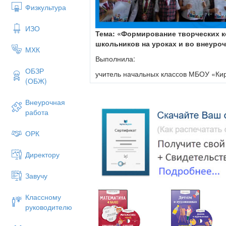
Физкультура
ИЗО
Тема: «Формирование творческих 
школьников на уроках и во внеуро
МХК
Выполнила:
ОБЗР
учитель начальных классов МБОУ «К
(ОБЖ)
Курбанова Н.А.
Внеурочная
работа
ОРК
Директору
Завучу
Классному
руководителю