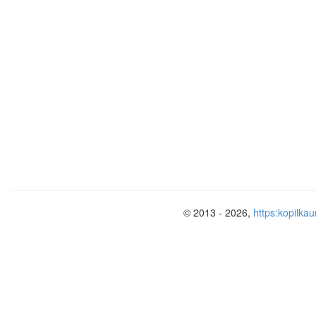
Способности человека можно представ
•
корни —
природные задатки человек
•
ствол —
общие способности
;
•
ветви —
специальные способности, в
Чем больше ветвей, тем дерево мо
© 2013 - 2026,
https:kopilkau
крона!