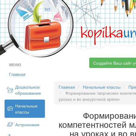
kopilka
ur
Создайте Ваш сайт у
МЕНЮ
Главная
Дошкольное
Главная
Начальные классы
Пре
образование
Формирование творческих компете
уроках и во внеурочное время
Начальные
классы
Формировани
компетентностей 
Астрономия
на уроках и во 