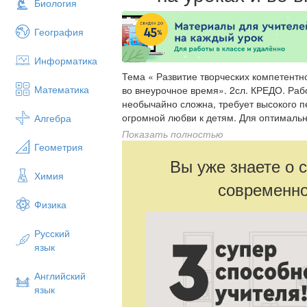
Биология
География
Информатика
Тема « Развитие творческих компетентностей младших школьников на уроках и во внеурочное время». 2сл. КРЕДО. Работа учителя начальных классов необычайно сложна, требует высокого педагогического мастерства, терпения и огромной любви к детям. Для оптимального развития каждого ребёнка учитель должен знать психологические и физиологические особенности детей младшего школьного возраста и состояние здоровья каждого ребёнка. Необходимо учитывать и тот факт, что значительная часть обучающихся уже на втором и третьем году обучения не желает ходить в школу, не хочет учиться, утрачивает интерес к изучаемым предметам. Но если понаблюдать за детьми после того, как прозвенит звонок с урока, можно заметить, как дети преображаются. Здесь проявляется и решительность, и смекалка, и звонкий командный голос, и изобретательность. Разгадка проста: ребёнок из объекта деятельности превратился в субъект, которому позволено творить, порождать новое. А ведь это именно то, без чего не может в полной мере развиваться его личность, его индивидуальная мотивационно - потребностная сфера. Одна из целей учителя начальных классов состоит в том, чтобы ученик мог свободно, с использованием большого словарного запаса высказаться на любую предложенную тему. И тут неизбежен поиск наиболее эффективных способов достижения этой цели. Благодарным будет труд учителя, избравшего себе в союзники ученика. Особенностью ребенка младшего школьного возраста являются: чистота и непосредственность восприятия; богатая детская фантазия, воображение, потребность выдумывать и сочинять. Почему бы все это не использовать в учебном процессе? На уроке царит радость сотворчества, если дать каждому ребенку почувствовать что он способен и что у него есть своя «искорка.» Если детям предложить что-то необычное, они раскрепощаются, становятся изобретательными, одним словом творцами. 3сл. Творчество Определений существует множество, я выбираю следующее: творчество – это реализация человеком собственной индивидуальности. А человеческая индивидуальность всегда неповторима. В каждом ребенке есть разного рода дарования. Не дать им угаснуть в у условиях школы – задача непростая, требующая от учителя веры в возможности каждого ребенка. 4сл. По слайду ( дерево) 5 сл. . Творческая атмосфера в классе возможна только в том случае, если ребёнок не боится ошибиться, не боится допустить оплошность. Поэтому учитель должен сделать всё возможное, чтобы труд детей был радостным, а уроки – интересными. Необходимо дать возможность всем обучающимся проявить свои способности и весь свой творческий потенциал. Задача учителя состоит в том, чтобы построить учебный процесс так, чтобы побуждать детей мыслить творчески, развивать способность к самостоятельным суждениям, умение вести спор, доказывать свою точку зрения. Творчество и творческая деятельность определяет ценность человека, поэтому формирование творческой личности приобретает сегодня не только теоретический, но и практический смысл. Только творческий человек может успешно адаптироваться в социуме, противостоять негативным обстоятельствам, находить позитивные выходы из сложившихся ситуаций, способен к самореализации своих возможностей и саморазвитию. Поэтому повышается роль школы в воспитании активных, инициативных, творчески мыслящих людей. Активизация творческой познавательной деятельности обучающихся зависит в большей степени от методов и приёмов обучения, которые использует учитель на уроке. Важную роль в развитии творческого потенциала младших школьников играют творческие задания. Диапазон творческих заданий широк. 6 сл. Для формирования творческих компетенций на уроках математики применяю ребусы, шарады, задачи повышенной трудности, на смекалку, на логическое мышление. Дети сами составляют круговые примеры, задачи по картинкам, узоры по клеточкам, изготавливают дидактический материал. Принимаем участие в конкурсах и олимпиадах. Недавно участвовали во Всероссийской олимпиаде «Эврика». Ждем результаты. Дети охотно создают проекты. Недавно они подготовили проект «Числа в загадках, пословицах, поговорках» 7 сл. На уроках русского языка для развития творческих компетентностей использую различные виды работ: грамматические сказки, сочинения, изложения, викторины, блицтурниры. Например, изучая тему «Правописание частицы Не с глаголами» дети представили грамматическую сказку «Сила любви», в которой говорится о большой любви благородного Глагола к капризной частице Не, составляли рассказ по картине, писали мини-сочинение. 8 сл. Особое место в системе творческого развития занимает сочинение. Именно сочинение – высшая форма проявления творческих способностей ребёнка. Сочинение требует самостоятельности мышления, развития воображения, умения самому извлекать из окружающей действительности, из собственн
Математика
Алгебра
Показать полностью
Геометрия
Вы уже знаете о 
Химия
современно
Физика
Русский
язык
Английский
язык