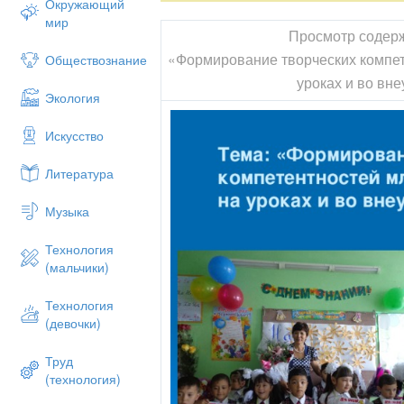
Окружающий
мир
Просмотр содер
«Формирование творческих компе
Обществознание
уроках и во вн
Экология
Искусство
Литература
Музыка
Технология
(мальчики)
Технология
(девочки)
Труд
(технология)