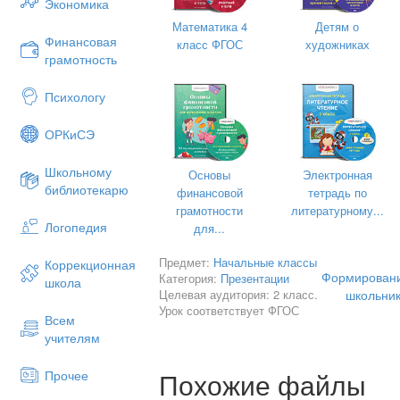
Экономика
Математика 4
Детям о
Финансовая
класс ФГОС
художниках
грамотность
Психологу
Мое кредо
ОРКиСЭ
Труд учителя отличается от труда скул
камня, а учитель – из наизнежнейшего
Школьному
Основы
Электронная
ребенка – творца и героя.
библиотекарю
финансовой
тетрадь по
грамотности
литературному...
(В. Келер)
Логопедия
для...
Предмет:
Начальные классы
Коррекционная
Формировани
Категория:
Презентации
школа
Целевая аудитория: 2 класс.
школьник
Урок соответствует ФГОС
Всем
учителям
Похожие файлы
Прочее