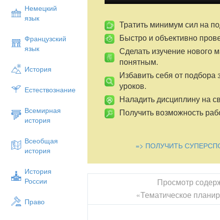
Немецкий
язык
Тратить минимум сил на по
Быстро и объективно пров
Французский
язык
Сделать изучение нового 
понятным.
История
Избавить себя от подбора 
уроков.
Естествознание
Наладить дисциплину на св
Всемирная
Получить возможность рабо
история
Всеобщая
=> ПОЛУЧИТЬ СУПЕРСП
история
История
России
Просмотр содер
«Тематическое планир
Право