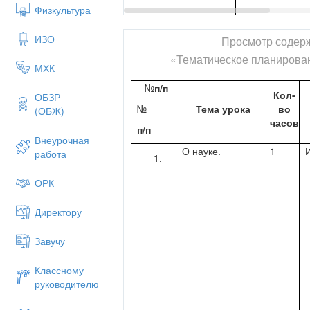
Физкультура
ИЗО
Просмотр содер
2
С. П. Щипачев
«Тематическое планирова
1
Комби
МХК
«Подсолнух».
№
п/п
Кол-
ОБЗР
№
Тема урока
во
(ОБЖ)
часов
п/п
Внеурочная
О науке.
1
работа
ОРК
Директору
Завучу
Классному
руководителю