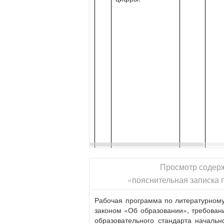
разные.
Просмотр содер
«пояснительная записка 
5
И. С. Соколов-
1
Обобщ
Рабочая программа по литературному 
Микитов
законом «Об образовании», требован
«Вертушинка».
образовательного стандарта начальн
Ученые России.
1