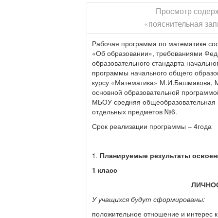
Просмотр содер
внимательного отношения к собствен
Экскурсия в лес.
1
других людей;
«пояснительная зап
Рег. Лес –
У учащихся может быть сформировано
природное
2
Собираем группы.
1
Ком
Рабочая программа по математике сос
сообщество.
внимание к красоте окружающего мира
«Об образовании», требованиями Фед
образовательного стандарта начально
ПРЕДМЕТНЫЕ
программы начального общего образо
Речевая и читательская деятельность
курсу «Математика» М.И.Башмакова, М
основной образовательной программо
Учащиеся научатся:
МБОУ средняя общеобразовательная 
воспринимать на слух художественное
отдельных предметов №6.
сознательно, плавно, правильно чита
Срок реализации программы – 4года
объяснять смысл названия произведе
7
М. М. Пришвин
1
Комби
читать вслух осмысленно, передавая 
«Полянка в
1.
Планируемые результаты освоени
лесу».
отвечать на вопросы по содержанию п
1 класс
Учащиеся получат возможность научит
ЛИЧНО
высказывать свое отношение к героям
У учащихся будут сформированы:
опираясь на личный опыт.
положительное отношение и интерес к