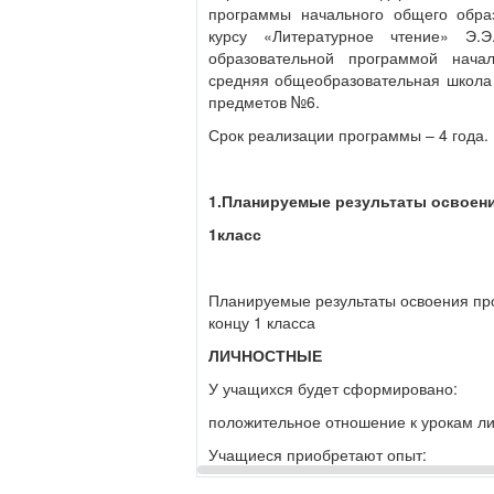
программы начального общего обра
Человек –
курсу «Литературное чтение» Э.Э
изобретатель.
образовательной программой нач
средняя общеобразовательная школа 
предметов №6.
Срок реализации программы – 4 года.
1.Планируемые результаты освоени
1класс
Планируемые результаты освоения пр
концу 1 класса
ЛИЧНОСТНЫЕ
У учащихся будет сформировано:
6
О. О. Дриз
1
Комби
«Кончилось
положительное отношение к урокам ли
лето».
Учащиеся приобретают опыт:
внимательного отношения к нравствен