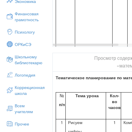
Экономика
3
И. З. Суриков
Комби
«Степь».
Финансовая
грамотность
Психологу
ОРКиСЭ
Школьному
Просмотр содер
библиотекарю
«мате
Логопедия
Тематическое планирование по мат
Коррекционная
школа
№
Тема урока
Кол-
во
п/п
Всем
часов
учителям
4
И. С. Соколов-
1
Комби
1
Рисуем
1
Ком
Прочее
Микитов
Науки бывают
1
цифры.
«Вертушинка».