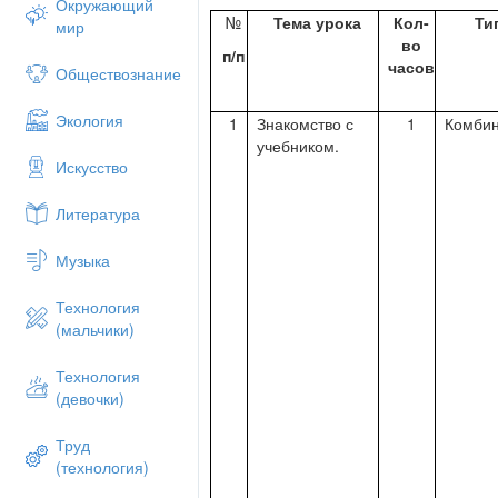
Окружающий
№
Тема урока
Кол-
Ти
мир
во
п/п
часов
Обществознание
Экология
1
Знакомство с
1
Комби
учебником.
Искусство
Литература
Музыка
Технология
(мальчики)
Технология
(девочки)
Труд
(технология)