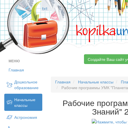
kopilka
ur
Создайте Ваш сайт у
МЕНЮ
Главная
Дошкольное
Главная
Начальные классы
Пла
образование
Рабочие программы УМК "Планета 
Начальные
Рабочие програ
классы
Знаний" 
Астрономия