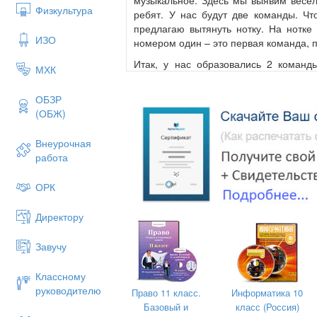
Физкультура
ребят. У нас будут две команды. Чт
предлагаю вытянуть нотку. На нотке
ИЗО
номером один – это первая команда, 
Итак, у нас образовались 2 команд
МХК
название команды.
Баллы вам будут начисляться тоже в в
ОБЗР
(ОБЖ)
(Представление членов жюри.)
Итак, мы начинаем!
Внеурочная
работа
1 КОНКУРС « Разминка»
Вопросы «1»
ОРК
Название какого инструмента
Директору
«тихо»? Ответ: Фортепиано.
Какой музыкальный инструме
Завучу
гармонь? Ответ: Аккордеон.
Как называется русский н
Классному
инструмент? Ответь: Балалайка.
руководителю
Право 11 класс.
Информатика 10
Базовый и
класс (Россия)
Какой музыкальный инструмент н