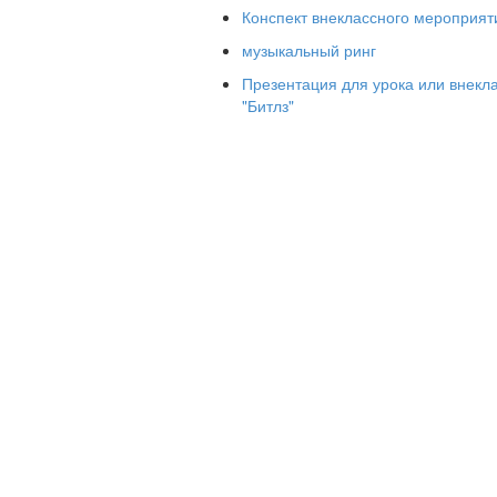
2. Песня, которая призывает всех улыб
Конспект внеклассного мероприят
3. Песня- сострадания к неодушевл
музыкальный ринг
холодно зимой)
Презентация для урока или внекл
4. Песня о том, чем занимаются в школ
"Битлз"
5. Песня о насекомом, которого неож
кузнечик).
Вопросы для команды 2
1. Песня, в которой обучают таблице 
2. Праздничная песня для поздр
неуклюже)).
3. Песня о загадочном животном, для
(Чебурашка).
4.
Песня о райском уголке, где синее 
диета. (Чунга-Чанга)
5. Песня о маленьком животном, к
мамонтёнка).
3 КОНКУРС