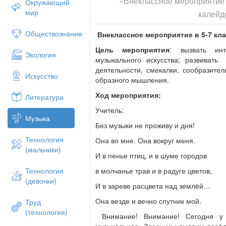
«Внеклассное мероприятие 
Окружающий
мир
калейд
Обществознание
Внеклассное мероприятие в 5-7 к
Цель мероприятия
: вызвать ин
Экология
музыкального искусства; развиват
деятельности, смекалки, сообразител
Искусство
образного мышления.
Ход мероприятия:
Литература
Учитель:
Музыка
Без музыки не проживу и дня!
Технология
Она во мне. Она вокруг меня.
(мальчики)
И в пенье птиц, и в шуме городов
в молчанье трав и в радуге цветов,
Технология
(девочки)
И в зареве расцвета над землёй…
Она везде и вечно спутник мой.
Труд
(технология)
Внимание! Внимание! Сегодня у
музыкальное. Здесь мы выявим весёл