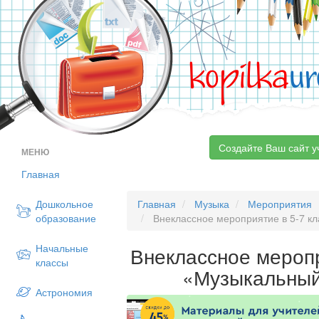
kopilka
ur
Создайте Ваш сайт у
МЕНЮ
Главная
Дошкольное
Главная
Музыка
Мероприятия
образование
Внеклассное мероприятие в 5-7 к
Начальные
Внеклассное меропр
классы
«Музыкальный
Астрономия