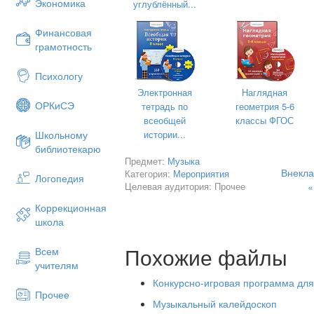
Экономика
углублённый...
сказителя? Ответ: Баян.
Название какого музыкального 
Финансовая
означает «королевский»? Ответ:
грамотность
Каким музыкальным инструмен
Психологу
сказки? Ответ: Гусли.
Электронная
Наглядная
Какой духовой клавишный инс
ОРКиСЭ
тетрадь по
геометрия 5-6
Орган.
всеобщей
классы ФГОС
Какая геометрическая фигура
истории...
Школьному
Треугольник.
библиотекарю
Предмет:
Музыка
2 КОНКУРС
Внекла
Категория:
Мероприятия
Логопедия
Целевая аудитория: Прочее
«
На этот конкурс дается время за 1,5 
и один представитель вашей команды
Коррекционная
ответами.
школа
Конкурс называется «Узнай песню 
Похожие файлы
Всем
Вопросы для команды 1
учителям
1. Песня о путешествии маленькой д
Конкурсно-игровая программа для
Прочее
головном уборе (Песня Красной Шапоч
Музыкальный калейдоскоп