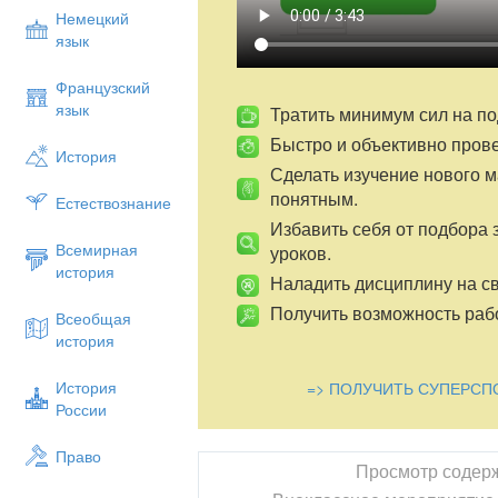
Немецкий
язык
Французский
язык
Тратить минимум сил на по
Быстро и объективно пров
История
Сделать изучение нового 
понятным.
Естествознание
Избавить себя от подбора 
Всемирная
уроков.
история
Наладить дисциплину на св
Получить возможность рабо
Всеобщая
история
История
=> ПОЛУЧИТЬ СУПЕРСП
России
Право
Просмотр содер