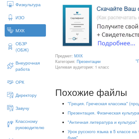
Физкультура
ИЗО
МХК
ОБЗР
(ОБЖ)
Предмет:
МХК
"
Категория:
Презентации
Внеурочная
Целевая аудитория: 1 класс
работа
ОРК
Похожие файлы
Директору
(Эллада) —
античная
греческая ци
"Греция. Греческая классика" (пр
Повторение домашнего задания
Завучу
Презентация. Физическая культура
Искусство древней Греции –
Классному
"Античная литература и культура"
Скульптура –
руководителю
Урок русского языка в 5 классе н
Греческая архаика –
букв"