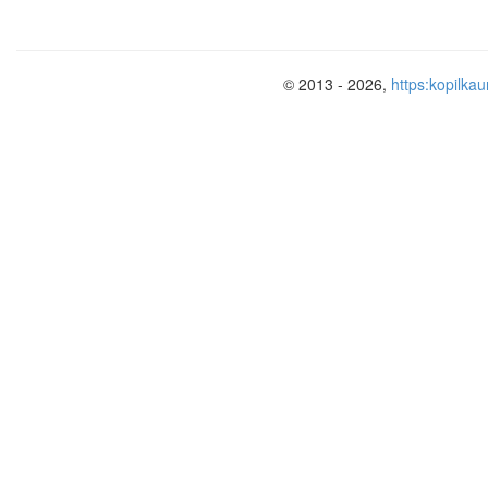
© 2013 - 2026,
https:kopilkau
Античное искусство: Древняя Грец
Сами греки и поныне называют свою с
название «Греция» получено от римля
Всю историю Древней Греции приня