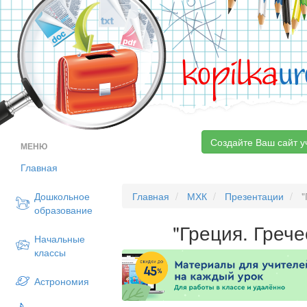
kopilka
ur
Создайте Ваш сайт у
МЕНЮ
Главная
Дошкольное
Главная
МХК
Презентации
"
образование
"Греция. Грече
Начальные
классы
Астрономия