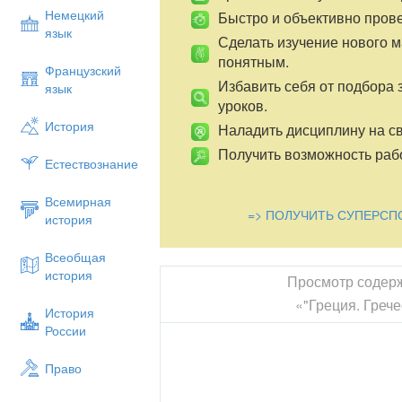
Немецкий
Быстро и объективно пров
язык
Сделать изучение нового 
понятным.
Французский
Избавить себя от подбора 
язык
уроков.
История
Наладить дисциплину на св
Получить возможность рабо
Естествознание
Всемирная
=> ПОЛУЧИТЬ СУПЕРСП
история
Всеобщая
история
Просмотр содер
«"Греция. Грече
История
России
Право