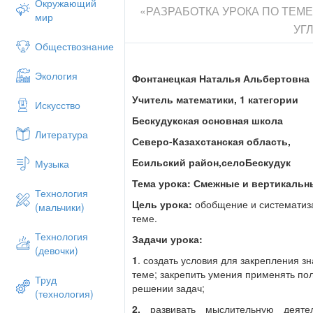
Окружающий
«РАЗРАБОТКА УРОКА ПО ТЕМ
Для того, чтобы узнать кто автор этих с
мир
УГ
Как называется угол, градусная мера ко
Обществознание
Геометрическая фигура, состоящая из то
точки.
Экология
Фонтанецкая Наталья Альбертовна
Сколько минут в 1 градусе?
Учитель математики, 1 категории
Искусство
Расстояние между населенными пункта
Бескудукская основная школа
Что мы делаем с углами с помощью тра
Литература
Северо-Казахстанская область,
Верно ли утверждение: Сумма смежных 
Есильский район,селоБескудук
Музыка
ΙΙ. Актуализация опорных знаний.
Тема урока: Смежные и вертикальн
Опрос по теории.
Технология
Цель урока:
обобщение и систематиза
(мальчики)
Сколько прямых можно провести через
теме.
Объясните, что такое отрезок?
(часть 
Технология
Задачи урока:
(девочки)
Какая точка называется серединой отр
1
. создать условия для закрепления з
равные части)
теме; закрепить умения применять по
Труд
решении задач;
Какая фигура называется углом?
(фигу
(технология)
лучей,исходящих из этой точки)
2.
развивать мыслительную деяте