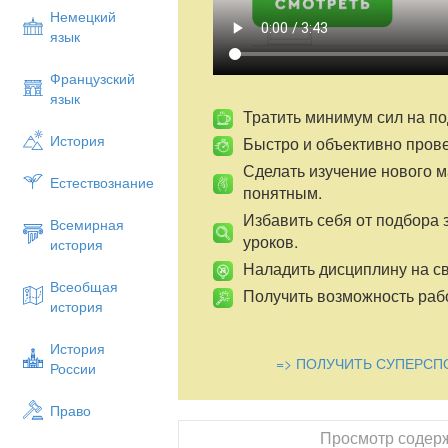
самостоятельность, активность.
Немецкий
язык
Оборудование:
карточки с заданиями, 
Тип урока
: урок закрепления полученны
Французский
язык
Ход урока
Тратить минимум сил на по
Ι. Организационный
момент
История
Быстро и объективно пров
Ребята, послушайте, какая тишина!
Сделать изучение нового 
Естествознание
понятным.
Это в школе начались уроки.
Избавить себя от подбора 
Мы не будем тратить время зря,
Всемирная
уроков.
история
И приступим все к работе.
Наладить дисциплину на св
Мы сюда пришли учиться,
Всеобщая
Получить возможность рабо
история
Не лениться, а трудиться.
Работаем старательно,
История
=> ПОЛУЧИТЬ СУПЕРСП
России
Слушаем внимательно.
Пожелаем, друг другу удачи на уроке и 
Право
“Вдохновение нужно в геометрии не ме
Просмотр содер