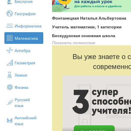
Биология
География
Фонтанецкая Наталья Альбертовна
Информатика
Учитель математики, 1 категории
Бескудукская основная школа
Математика
Показать полностью
Северо-Казахстанская область,
Алгебра
Есильский район,селоБескудук
Вы уже знаете о 
Тема урока: Смежные и вертикальные
Геометрия
современно
Цель урока:
обобщение и систематизац
Химия
теме.
Задачи урока:
Физика
1
. создать условия для закрепления зн
Русский
закрепить умения применять полученны
язык
2.
развивать мыслительную деятельност
способности, логическое мышление уча
Английский
умение систематизировать и обобщать 
язык
3.
воспитывать ответственность, целена