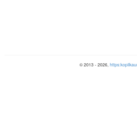
а).
б).
в).
2.Разложить многочлен на мн
а).
© 2013 - 2026,
https:kopilkau
б).
в).
VΙ. Самостоятельная работа.
Самостоятельная работа выполняется