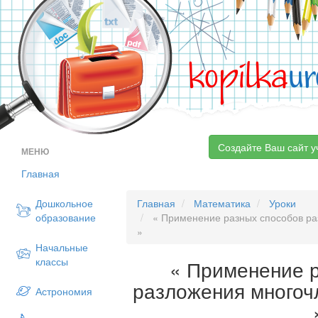
kopilka
ur
Создайте Ваш сайт у
МЕНЮ
Главная
Дошкольное
Главная
Математика
Уроки
образование
« Применение разных способов ра
»
Начальные
классы
« Применение 
разложения многоч
Астрономия