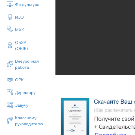
Физкультура
ИЗО
МХК
1. Вынести общий множитель (если он ес
ОБЗР
(ОБЖ)
4. Если многочлен содержит больше трех
Внеурочная
каждой группе применить п. 1-3.
работа
2. Проверить, не является ли выражение
ОРК
разностью или суммой кубов.
Директору
3. Если это трёхчлен, то проверить, не 
Завучу
Классному
руководителю