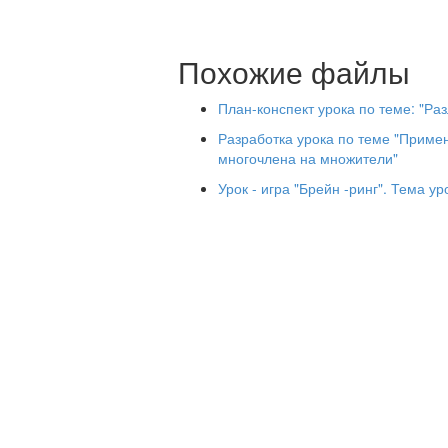
б).
Похожие файлы
в).
План-конспект урока по теме: "Р
Разработка урока по теме "Приме
2.Какое наименьшее (наибол
многочлена на множители"
и при каком значении перем
Урок - игра "Брейн -ринг". Тема у
а). при выражение прин
0. при выражение прини
0.
б). при вы
значение,
при выраже
равное -5
Сильным ученикам раздаются карточки 
1.Разложить многочлен на мн