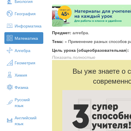
Биология
География
Информатика
Предмет:
алгебра.
Математика
Тема:
« Применение разных способов р
Цель урока (общеобразовательная
)
:
Алгебра
преобразовывать выражения с помощь
Показать полностью
Геометрия
Цель урока (развивающая):
формиров
Вы уже знаете о 
знания, умения и навыки в новых ситуац
Химия
математическую речь и логическое мыш
современно
Цель урока (воспитательная):
воспиты
Физика
ответственность, интерес к математике.
Русский
Тип урока:
комбинированный.
язык
План урока.
Организационный момент – 1 мин
Английский
Проверка домашнего задания – 3 
язык
Актуализация опорных знаний – 4