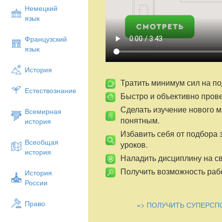
Закрепление материала – 7 мин.
Немецкий
Решение упражнений – 17 мин.
язык
Самостоятельная работа – 10 мин
Домашнее задание – 1 мин
Французский
Подведение итогов урока – 2 мин.
язык
История
Ι. Организационный момент:
приветст
Тратить минимум сил на по
дежурных (доска, мел, чистота помещени
Естествознание
Быстро и объективно пров
Сделать изучение нового 
Всемирная
ΙΙ. Проверка домашнего задания:
кон
понятным.
история
работе.
Избавить себя от подбора 
—Какие трудности были у вас при вып
Всеобщая
уроков.
история
Учащимся предлагается решить на доске
Наладить дисциплину на св
5. Докажите, что значение выражения д
Получить возможность рабо
История
России
Решение.
6. При некоторых значениях и выполня
Право
=> ПОЛУЧИТЬ СУПЕРСП
самых значениях и значение выражени