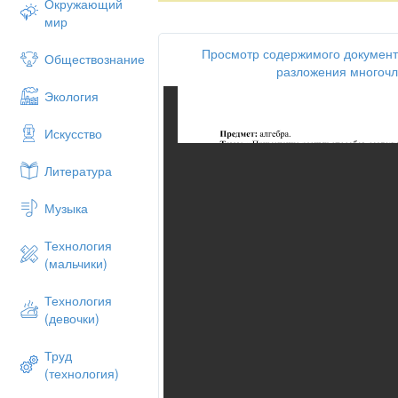
Окружающий
Решение.
, подставляя известные данны
мир
Просмотр содержимого документ
ΙΙΙ. Актуализация опорных знаний.
Обществознание
разложения многочл
—Давайте проверим, насколько хорошо
Экология
Учащимся предлагается выполнить сле
Искусство
1.
2.
Литература
3.
Музыка
4.
5.
Технология
(мальчики)
6.
Технология
(девочки)
ΙV. Формирование и закрепление нов
При разложении многочлена на множите
Труд
один, а несколько известных способов 
(технология)
можно использовать такое
правило- ор