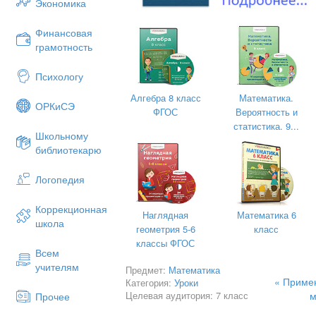
Экономика
Финансовая
грамотность
Рассмотрим следующие примеры.
Психологу
Разложить на множители выражение:
Алгебра 8 класс
Математика.
1. .
ОРКиСЭ
ФГОС
Вероятность и
Итак, в этом примере мы сначала вынес
статистика. 9...
воспользовались формулой квадрата с
Школьному
библиотекарю
2.
Как видим, при выполнении этого задан
Логопедия
ориентира.
Коррекционная
Наглядная
Математика 6
школа
геометрия 5-6
класс
V. Решение упражнений.
классы ФГОС
Всем
Рассмотрим примеры:
учителям
Предмет:
Математика
1.Разложить на множители в
« Приме
Категория:
Уроки
Целевая аудитория: 7 класс
м
а).
Прочее