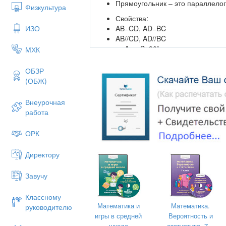
Прямоугольник – это параллелог
Физкультура
Свойства:
AB=CD, AD=BC
ИЗО
AB//CD, AD//BC
∟ A=∟B=90˚
МХК
∟ C=∟D=90˚
ВD=АС
ОБЗР
ВО=ОС=ОА=ОD
(ОБЖ)
Внеурочная
работа
ОРК
Прямоугольник и параллелограмм
Директору
Параллелограмм
Завучу
Прямоугольник
Классному
Противоположные стороны:
Математика и
Математика.
руководителю
Противоположные стороны:
игры в средней
Вероятность и
школе
статистика. 7...