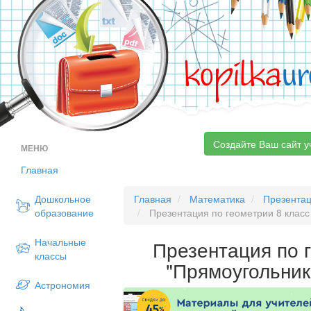
kopilka
ur
Создайте Ваш сайт у
МЕНЮ
Главная
Дошкольное
Главная
Математика
Презента
образование
Презентация по геометрии 8 класс 
Начальные
Презентация по 
классы
"Прямоугольник
Астрономия