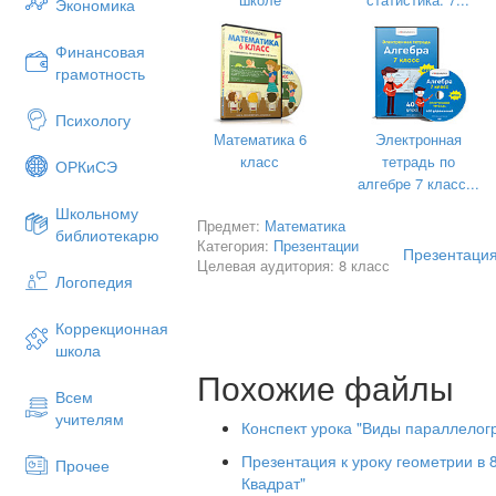
Экономика
- равны
- равны
Финансовая
грамотность
- параллельны
- параллельны
Психологу
Математика 6
Электронная
Углы:
класс
тетрадь по
ОРКиСЭ
Углы:
алгебре 7 класс...
- противоположные равны
Школьному
Предмет:
Математика
библиотекарю
- противоположные равны
Категория:
Презентации
Презентация
Целевая аудитория: 8 класс
- соседние в сумме = 180˚
Логопедия
- соседние в сумме = 180˚
Коррекционная
- все углы = 90˚
школа
Похожие файлы
Диагонали:
Всем
Диагонали:
учителям
Конспект урока "Виды параллелогр
- точкой пересечения делятся попола
Презентация к уроку геометрии в 
Прочее
- точкой пересечения делятся попола
Квадрат"