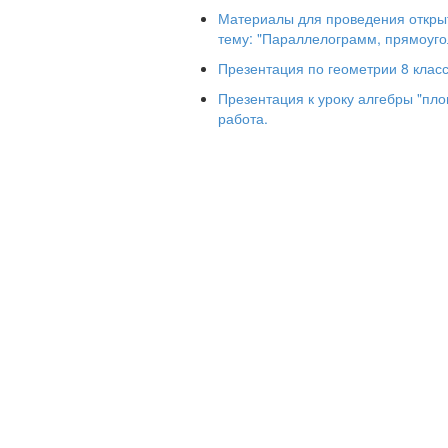
- равны
Материалы для проведения открыт
тему: "Параллелограмм, прямоугол
Презентация по геометрии 8 класс
Презентация к уроку алгебры "пл
Признак прямоугольника
работа.
Параллелограмм, в котором диа
прямоугольником
Вопрос:
любой четырехугольник
является прямоугольником?
Ответ
: не всегда
Прямоугольник
Прямоугольник – это параллелог
Свойства:
AB=CD, AD=BC
AB//CD, AD//BC
∟ A=∟B=90˚