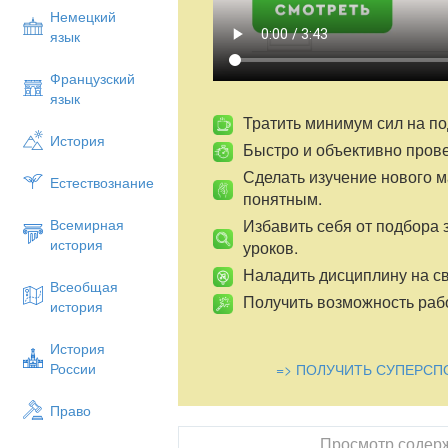
Немецкий
язык
Французский
язык
Тратить минимум сил на по
История
Быстро и объективно пров
Сделать изучение нового 
Естествознание
понятным.
Избавить себя от подбора 
Всемирная
история
уроков.
Наладить дисциплину на св
Всеобщая
Получить возможность рабо
история
История
России
=> ПОЛУЧИТЬ СУПЕРСП
Право
Просмотр содер