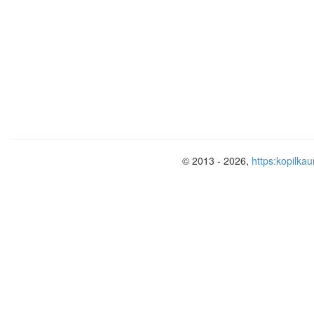
∟ C=∟D=90˚
ВD=АС
ВО=ОС=ОА=ОD
Ромб
Ромб – это параллелограмм, в к
AB//CD
AD//BC
AB=BC=CD=AD
© 2013 - 2026,
https:kopilkau
Свойства ромба
1. Противоположные стороны по
2. Все стороны равны: AD=DC=
3. Противоположные углы рав