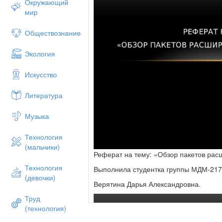
Окружающий
мир
Обществознание
Экология
Искусство
Литература
Музыка
Технология
(мальчики)
Реферат на тему: «Обзор пакетов ра
Технология
Выполнила студентка группы МДМ-21
(девочки)
Верятина Дарья Александровна.
Труд
(технология)