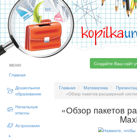
kopilka
ur
Создайте Ваш сайт у
МЕНЮ
Главная
Дошкольное
Главная
Математика
Презента
образование
«Обзор пакетов расширений сист
Начальные
«Обзор пакетов р
классы
Max
Астрономия