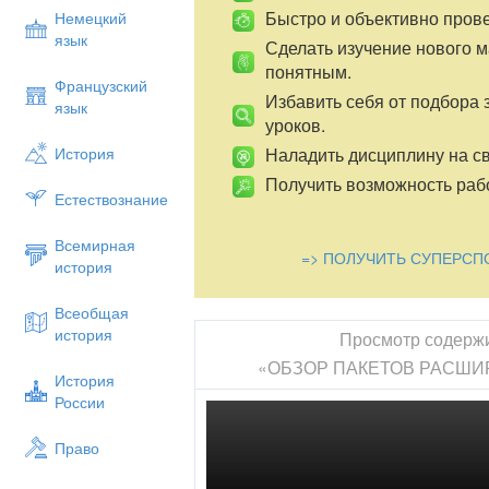
Быстро и объективно пров
Немецкий
язык
Сделать изучение нового 
понятным.
Французский
Избавить себя от подбора 
язык
уроков.
Наладить дисциплину на св
История
Получить возможность рабо
Естествознание
Всемирная
=> ПОЛУЧИТЬ СУПЕРСП
история
Всеобщая
история
Просмотр содерж
«ОБЗОР ПАКЕТОВ РАСШИ
История
России
Право