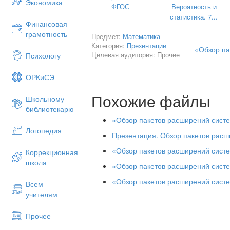
Экономика
ФГОС
Вероятность и
статистика. 7...
Финансовая
грамотность
Предмет:
Математика
Категория:
Презентации
«Обзор па
Целевая аудитория: Прочее
Психологу
ОРКиСЭ
Похожие файлы
Школьному
библиотекарю
«Обзор пакетов расширений сист
Логопедия
Презентация. Обзор пакетов рас
«Обзор пакетов расширений сист
Коррекционная
школа
«Обзор пакетов расширений сист
«Обзор пакетов расширений сист
Всем
учителям
Работу над Maxima вел Уильям Шелтер 
2001 году
Прочее