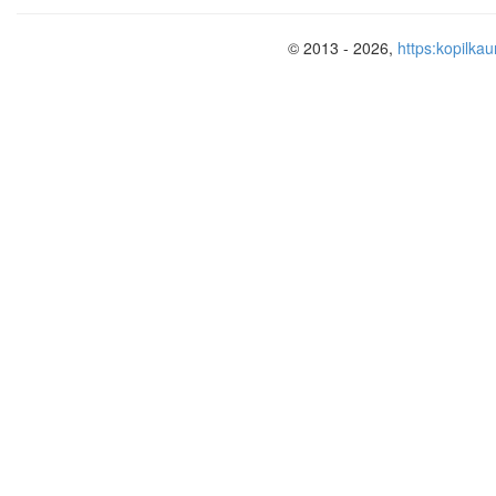
© 2013 - 2026,
https:kopilkau
О системе Maxima
В настоящее время Maxima – это сис
которая предназначена для выполнени
символьном, так и в численном виде) т