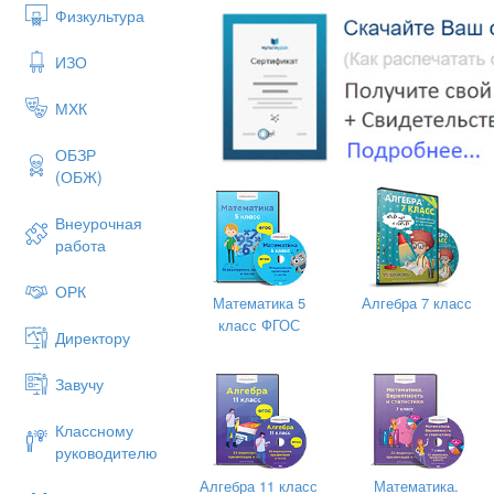
Физкультура
ИЗО
МХК
ОБЗР
(ОБЖ)
Внеурочная
работа
ОРК
Математика 5
Алгебра 7 класс
класс ФГОС
Директору
Maxima – система для работы с
Завучу
выражениями, включающая дифф
разложение в ряд, преобразова
Классному
дифференциальные уравнения, 
руководителю
многочлены, множества, списки,
Алгебра 11 класс
Математика.