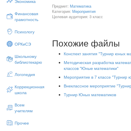
Экономика
– Но где же на кораблях капитаны?
Предмет:
Математика
Категория:
Мероприятия
– Ну, что, в путь…
Финансовая
Целевая аудитория: 3 класс
грамотность
(на экране корабли под шум моря плыв
1 остров - «Разминка».
Психологу
Чтоб всё в игре прошло без заминки,
Похожие файлы
ОРКиСЭ
Её мы начнем, ну конечно, с разминки
(Разминка проходит в форме блиц
Конспект занятия "Турнир юных м
Школьному
количество правильных ответов)
библиотекарю
Методическая разработка математ
Вопросы для первой команды.
классов "Юные математики"
Логопедия
Равенство, содержащее неизвест
Мероприятие в 7 классе "Турнир 
Результат деления. (Частное)
Внеклассное мероприятие "Турни
Коррекционная
школа
Наименьшее двузначное число. 
Турнир Юных математиков
Действие обратное умножению. 
Всем
учителям
1 умножить на 3. (3)
Число, на которое нельзя раздел
Прочее
Сколько всего цифр? (10)