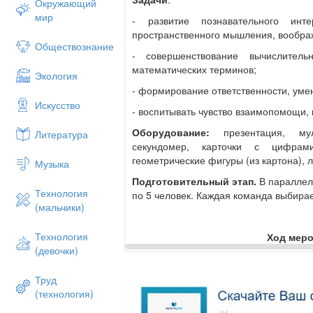
Окружающий
мир
- развитие познавательного инте
пространственного мышления, воображ
Обществознание
- совершенствование вычислитель
математических терминов;
Экология
- формирование ответственности, уме
Искусство
- воспитывать чувство взаимопомощи,
Оборудование:
презентация, му
Литература
секундомер, карточки с цифрам
геометрические фигуры (из картона), 
Музыка
Подготовительный этап.
В параллел
Технология
по 5 человек. Каждая команда выбирает
(мальчики)
Технология
Ход мер
(девочки)
I. Организационный момент: предст
Объявление условий игры.
Труд
Звучит
песня
«Чему учат в школе»
(технология)