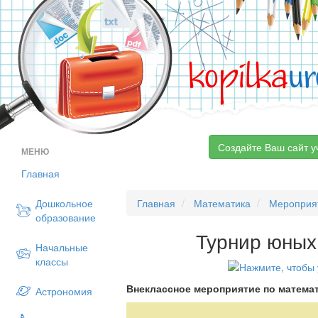
kopilka
ur
Создайте Ваш сайт у
МЕНЮ
Главная
Дошкольное
Главная
Математика
Мероприя
образование
Турнир юных
Начальные
классы
Внеклассное мероприятие по матема
Астрономия