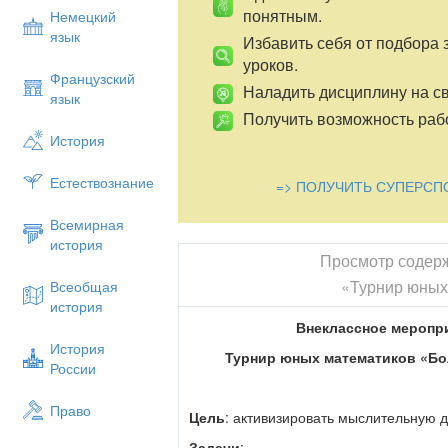
понятным.
Немецкий
язык
Избавить себя от подбора 
уроков.
Французский
Наладить дисциплину на св
язык
Получить возможность рабо
История
Естествознание
=> ПОЛУЧИТЬ СУПЕРСП
Всемирная
история
Просмотр содер
«Турнир юных
Всеобщая
история
Внеклассное меропр
История
Турнир юных математиков «Бо
России
Право
Цель
: активизировать мыслительную 
Задачи
: