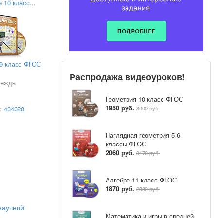
 10 класс...
векторного
ей теории
теризуются
 скорость,
вязи с этим
 9 класс ФГОС
ветствии с
Распродажа видеоуроков!
щих понятий
дежда
Геометрия 10 класс ФГОС
1950 руб.
а:
434328
3000 руб.
Наглядная геометрия 5-6
также могут
классы ФГОС
ер
.
2060 руб.
3170 руб.
, очевидно,
правленный
Алгебра 11 класс ФГОС
странства:
1870 руб.
2880 руб.
 В, также и
инственный
научной
Математика и игры в средней