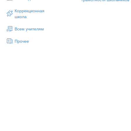
Длиной вектора АВ назыв
играет нулевой вектор, у к
Коррекционная
приписывается никакого нап
школа
Два вектора называются кол
Всем учителям
Два вектора называютс
сторону, противоположно на
Прочее
Модулем вектора АВ на
координаты вычисляется, как:
=
+
+
В координатном представле
слагаемых:
){\di
Для геометрического пост
используют различные правил