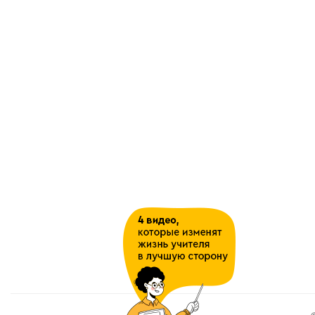
или иного правила обосновы
Правило треугольн
что результат последовател
{\vec {b}}}
некоторой то
{\vec {a}}+{\vec {b}}}
, соо
{a}}}
и
{\displaystyle {
самим себе так, чтобы нача
третьей стороной образовавш
а конец с концом второго век
Это правило прямо и естес
в
правило ломаной
:
Правило многоугольника
Начало второго вектора совм
сумма же
{\displaystyle n
совпадающим с концом
замыкающим ломаную). Так ж
Правило параллелограмма
Для сложения двух векто