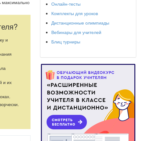
ь максимально
Онлайн-тесты
Комплекты для уроков
Дистанционные олимпиады
теля?
Вебинары для учителей
ку и
Блиц турниры
знания
ала
й и их
оках.
ворчески.