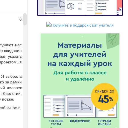
6
кружают нас
ке свидание
был указать
проектом, я
. Я выбрала
ко за рамки
дый человек
, биологии,
у позже.
еобычное в