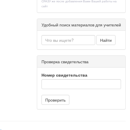
СРАЗУ же после добавления Вами Вашей работы на
сайт
носа. Ясно,
Удобный поиск материалов для учителей
displaystyle
\displaystyle
Найти
style {\vec
параллельно
мы задаётся
го вектора,
Проверка свидетельства
, переходя
Номер свидетельства
 так далее,
, и концом,
Проверить
 отрезком,
}}
по