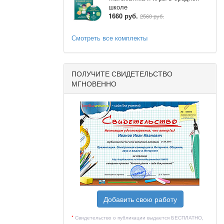
ди векторов
школе
1660 руб.
екторов, не
2560 руб.
Смотреть все комплекты
ной прямой.
ны в одну
ПОЛУЧИТЕ СВИДЕТЕЛЬСТВО
МГНОВЕННО
 АВ. Через
 координат
Добавить свою работу
}}}c =
*
Свидетельство о публикации выдается БЕСПЛАТНО,
ование того