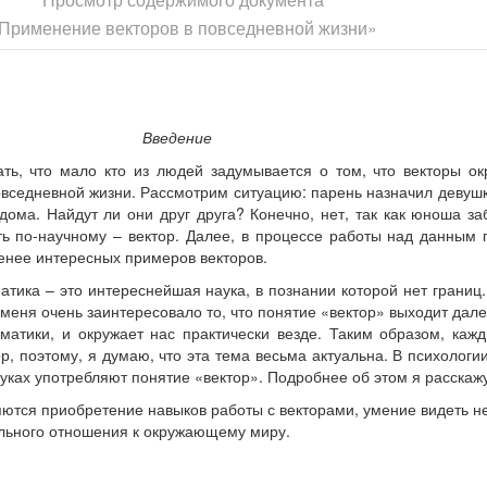
Применение векторов в повседневной жизни»
Введение
ть, что мало кто из людей задумывается о том, что векторы о
овседневной жизни. Рассмотрим ситуацию: парень назначил девуш
 дома. Найдут ли они друг друга? Конечно, нет, так как юноша за
ть по-научному – вектор. Далее, в процессе работы над данным 
енее интересных примеров векторов.
атика – это интереснейшая наука, в познании которой нет границ
 меня очень заинтересовало то, что понятие «вектор» выходит дале
матики, и окружает нас практически везде. Таким образом, каж
ор, поэтому, я думаю, что эта тема весьма актуальна. В психологии
ауках употребляют понятие «вектор». Подробнее об этом я расскаж
ются приобретение навыков работы с векторами, умение видеть н
льного отношения к окружающему миру.