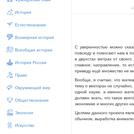
«
История
Естествознание
Всемирная история
С уверенностью можно сказа
Всеобщая история
повсюду и помогают нам в п
в двухстах метрах от своего
История России
главное: направление, то ес
приведу ещё множество не м
Право
Вообще, я считаю, что матем
тему о векторах не случайно,
Окружающий мир
одной науки, а именно мате
должен знать, что такое вект
Обществознание
экономике и многих других н
Целями данного проекта явля
Экология
обычном, выработка внимате
Искусство