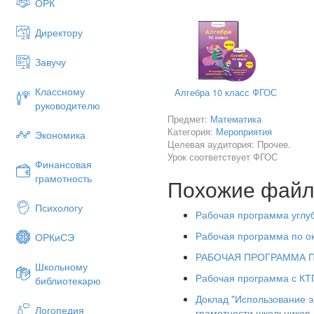
ОРК
его приложений. Были соз
пространства. Эти теори
Директору
относительности, которые иг
Завучу
Понятие вектора возникает
величиной и направлением.
ускорение и др., характери
Классному
Алгебра 10 класс ФГОС
указанные физические вел
руководителю
Предмет:
требованиями новой програм
Математика
Категория:
Мероприятия
школьного курса математики.[
Экономика
Целевая аудитория: Прочее.
Урок соответствует ФГОС
Финансовая
Вектором называется направл
грамотность
Похожие фай
Вектор с началом в точ
Психологу
обозначаться малыми латинск
Рабочая программа углуб
Вектор в геометрии ест
Рабочая программа по о
ОРКиСЭ
проясняет происхождение ег
РАБОЧАЯ ПРОГРАММА ПО 
отрезок однозначно опреде
Школьному
скажем, вектор АВ естестве
Рабочая программа с КТП
библиотекарю
обратно, параллельный пе
Доклад "Использование 
направленный отрезок АВ.
Логопедия
грамотности школьников