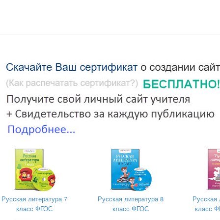
знавательной активности учеников; повышение интереса 
классиков, уважительное отношение к великому прошлом
броты, щедрости души, уверенности в себе, умении нас
ширить представление детей о басенном творчестве И.А
его, неравнодушного человека и читателя; формирован
анализировать, оценивать прочитанное.
ование способности принимать учебную цель и задачи, план
ровать;
развивать навыки переноса знакомых знаний в новую си
одолжение работы по формированию умения выражать сво
, используя различные художественные средства в соотв
ативно-речевой ситуацией, формирование навыка монологичес
Русская литература 7
Русская литература 8
Русская 
оставленные вопросы.
класс ФГОС
класс ФГОС
класс Ф