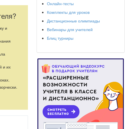
 традиционного
Онлайн-тесты
Комплекты для уроков
теля?
Дистанционные олимпиады
ку и
Вебинары для учителей
Блиц турниры
знания
ала
й и их
оках.
ворчески.