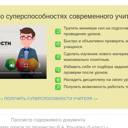
ассов разных уровней возможны варианты домашнего задания - от
альных постановок и создания мультфильмов по их сюжетам.
 о суперспособностях современного учи
Тратить минимум сил на подготов
проведение уроков.
Быстро и объективно проверять 
учащихся.
Сделать изучение нового матери
максимально понятным.
Избавить себя от подбора задани
проверки после уроков.
Наладить дисциплину на своих ур
Получить возможность работать т
=> ПОЛУЧИТЬ СУПЕРСПОСОБНОСТИ УЧИТЕЛЯ <=
Просмотр содержимого документа
ема уроков по творчеству И.А. Крылова (5 класс) »