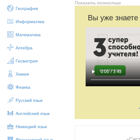
материала, рефлексия. для кл
Показать полностью
заучивания басен до их театр
География
Вы уже знаете
Информатика
Математика
Алгебра
Геометрия
Химия
Физика
Русский язык
Английский язык
Немецкий язык
«Сист
Французский язык