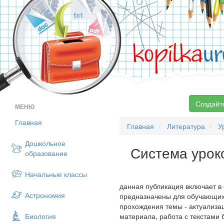
kopilka
ur
Создайт
МЕНЮ
Главная
Главная
Литература
У
Дошкольное
Система уроко
образование
Начальные классы
данная публикация включает в 
Астрономия
предназначены для обучающихс
прохождения темы - актуализа
Биология
материала, работа с текстами