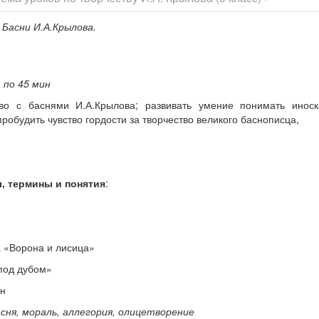
:
Басни И.А.Крылова.
а по 45 мин
тво с баснями И.А.Крылова; развивать умение понимать иноск
пробудить чувство гордости за творчество великого баснописца,
, термины и понятия
:
 «Ворона и лисица»
под дубом»
ен
сня, мораль, аллегория, олицетворение