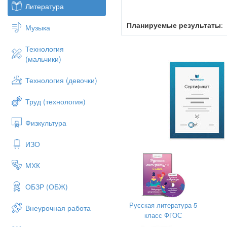
Литература
Планируемые результаты
:
Музыка
Личностные
:
развитие по
Технология
литературного наследия 
(мальчики)
формирование у детей до
окружающим миром.
Технология (девочки)
Метапредметные
Труд (технология)
Познавательные:
рас
Физкультура
воспитывать думающ
критически мыслить, 
ИЗО
Регулятивные:
формир
реализацию, прогнози
МХК
Коммуникативные:
пр
ОБЗР (ОБЖ)
оценочном суждении
конкретной коммуник
Русская литература 5
умения отвечать на п
Внеурочная работа
класс ФГОС