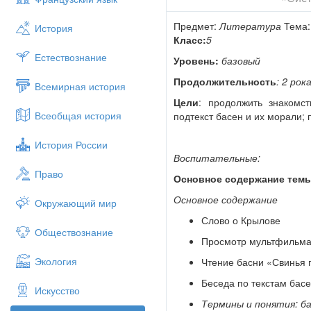
Предмет:
Литература
Тема
История
Класс:
5
Естествознание
Уровень:
базовый
Продолжительность
: 2 рок
Всемирная история
Цели
: продолжить знакомс
Всеобщая история
подтекст басен и их морали; 
История России
Воспитательные:
Право
Основное содержание темы
Основное содержание
Окружающий мир
Слово о Крылове
Обществознание
Просмотр мультфильма
Экология
Чтение басни «Свинья 
Беседа по текстам бас
Искусство
Термины и понятия: ба