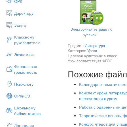
ОРК
Предметные
:
Директору
В познавательной (инт
формирование умений отли
Завучу
эпохой их написания, вы
Электронная тетрадь по
ценностей и их современно
русской...
Классному
и формулировать тему, 
руководителю
Предмет:
элементарной литературове
Литература
Категория:
Уроки
В ценностно-ориентаци
Экономика
Целевая аудитория: 5 класс.
Урок соответствует ФГОС
приобщение к духовно-нра
Финансовая
умений видеть смешное в
Похожие фай
грамотность
И.А.Крылова; понимание авт
В сфере физической 
Психологу
Календарно-тематическое
жанров, осмысленное 
Конспект урока литератур
или прочитанному тек
ОРКиСЭ
презентация к уроку
вести диалог.
Работа с одаренными дет
Школьному
библиотекарю
Теоретические основы фо
Конкурс чтецов для учащи
Ход урока:
Логопедия