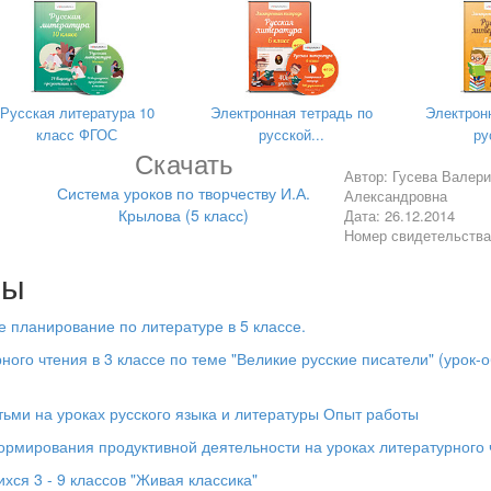
еллектуальной) сфере:
чать жанр басни от других жанров; понимание связи произ
явление заложенных в них вневременных, непреходящих нр
Русская литература 10
Электронная тетрадь по
Электрон
го звучания; умение анализировать литературное произведение
класс ФГОС
русской...
ру
идею, нравственный пафос литературного произведения;
Скачать
дческой терминологией при анализе литературного произведе
Автор: Гусева Валери
Система уроков по творчеству И.А.
Александровна
онной сфере:
Крылова (5 класс)
Дата: 26.12.2014
Номер свидетельств
вственным ценностям русской классической литературы;
фо
 баснях Крылова; формулирование собственного отношени
лы
орской позиции и свое отношение к ней;
деятельности: В
осприятие на слух литературных произведе
 планирование по литературе в 5 классе.
чтение и адекватное восприятие; отвечать на вопросы по про
ного чтения в 3 классе по теме "Великие русские писатели" (урок-
сту; создавать устные монологические высказывания разного т
ьми на уроках русского языка и литературы Опыт работы
рмирования продуктивной деятельности на уроках литературного 
хся 3 - 9 классов "Живая классика"