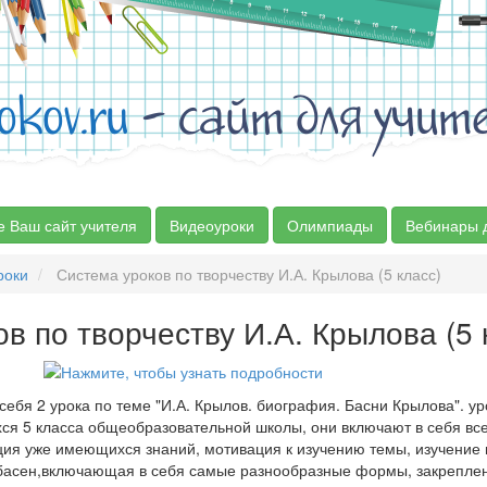
okov.ru
- сайт для учит
е Ваш сайт учителя
Видеоуроки
Олимпиады
Вебинары 
роки
Система уроков по творчеству И.А. Крылова (5 класс)
в по творчеству И.А. Крылова (5 
себя 2 урока по теме "И.А. Крылов. биография. Басни Крылова". ур
я 5 класса общеобразовательной школы, они включают в себя вс
ция уже имеющихся знаний, мотивация к изучению темы, изучение 
 басен,включающая в себя самые разнообразные формы, закрепле