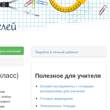
елей
для учителей
Перейти в личный кабинет
класс)
Полезное для учителя
Онлайн инструменты с готовыми
материалами для учителей
оки
е этапы
Готовые видеоуроки
нового
Электронные тетради
ние