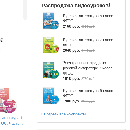
Распродажа видеоуроков!
Русская литература 6 класс
ФГОС
к изучению
2160 руб.
3320 руб.
у России,
лаждаться
Русская литература 7 класс
ФГОС
2040 руб.
3140 руб.
Электронная тетрадь по
.Крылова;
русской литературе 7 класс
ие умения
ФГОС
1810 руб.
2780 руб.
ировать их
Русская литература 8 класс
туацию.
ФГОС
1900 руб.
и мысли в
2930 руб.
етствии с
кой речи и
Смотреть все комплекты
литература 11
ГОС. Часть...